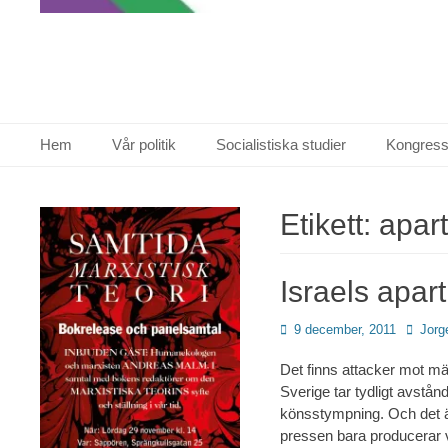
Primär meny
Hoppa
Hem
Vår politik
Socialistiska studier
Kongress
till
innehåll
Etikett:
apar
Israels apart
Publicerad
Författ
9 december, 2011
Jorg
den
Det finns attacker mot mä
Sverige tar tydligt avstån
könsstympning. Och det är
pressen bara producerar 