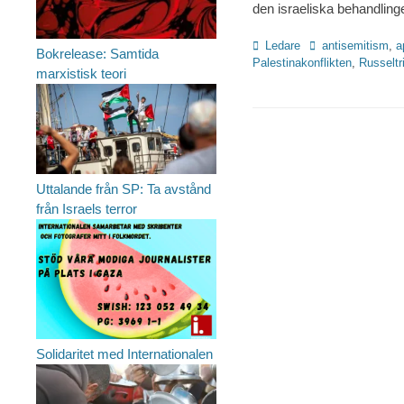
den israeliska behandling
Kategorier
Etiketter
Ledare
antisemitism
,
a
Bokrelease: Samtida
Palestinakonflikten
,
Russeltr
marxistisk teori
Uttalande från SP: Ta avstånd
från Israels terror
Solidaritet med Internationalen