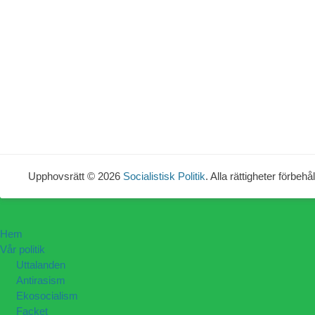
Upphovsrätt © 2026
Socialistisk Politik
. Alla rättigheter förbehål
Hem
Vår politik
Uttalanden
Antirasism
Ekosocialism
Facket