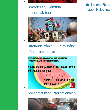
Kategorier
Etike
Ledare
a
Bokrelease: Samtida
Israel
,
Palestina
marxistisk teori
Uttalande från SP: Ta avstånd
från Israels terror
Solidaritet med Internationalen