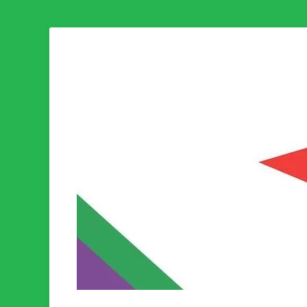
Som medlem i Socialistisk Politik är du medlem i den värld
Socialistisk Politi