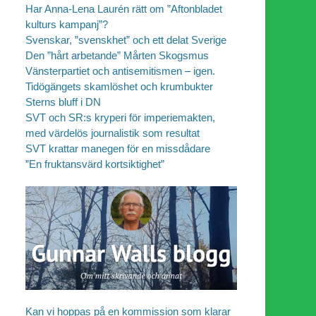
Har Anna-Lena Laurén rätt om ”Aftonbladet
kulturs kampanj”?
Svenskar, ”svenskhet” och ett delat Sverige
Den ”hårt arbetande” Mårten Skogsmus
Vänsterpartiet och antisemitismen – igen.
Tidögängets skamlöshet och krumbukter
Sterns bluff i DN
SVT och SR:s kryperi för imperiemakten,
med värdelös journalistik som resultat
SVT krattar manegen för en missdådare
”En fruktansvärd kortsiktighet”
Kan vi hoppas på en kommission som klarar