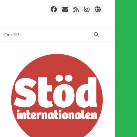
Facebook
E-
Webbflöde
Instagram
Webbplat
post
Sök
Om SP