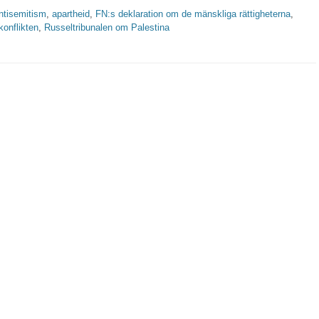
tter
ntisemitism
,
apartheid
,
FN:s deklaration om de mänskliga rättigheterna
,
konflikten
,
Russeltribunalen om Palestina