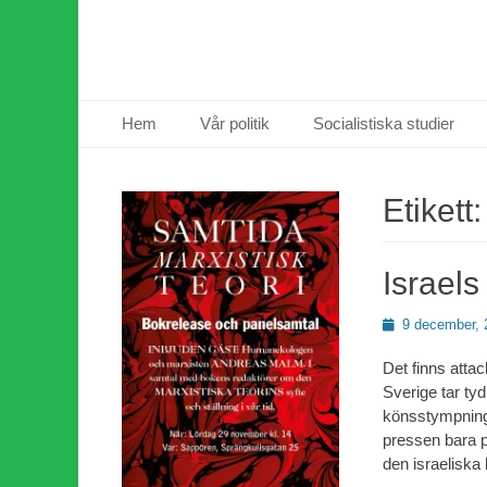
Primär meny
Hoppa
Hem
Vår politik
Socialistiska studier
till
innehåll
Etikett
Israels
Publicerad
9 december, 
den
Det finns atta
Sverige tar tyd
könsstympning.
pressen bara p
den israeliska