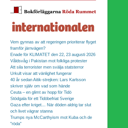
Vem gynnas av att regeringen prioriterar flyget
framför järnvägen?
Enade för KLIMATET den 22, 23 augusti 2026
Våldsvåg i Pakistan mot folkliga protester
Att sila terrorister men svälja statsterror
Urkult visar att vänlighet fungerar
40 år sedan Aitik-strejken: Lars Karlsson
skriver själv om vad som hände
Ceuta – en glimt av hopp för Tidö
Stödgala för ett Tidöbefriat Sverige
Gaza efter kriget… När döden aldrig tar slut
och livet vägrar stanna
Trumps nya McCarthyism mot Kuba och de
”röda”