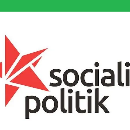
somfattande socialistiska Fjärde Internationalen och en viktig tillgång i kampe
k