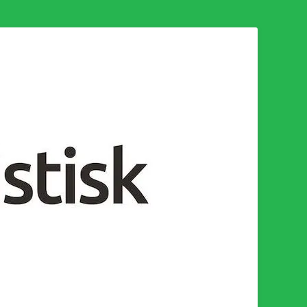
n för en socialistisk framtid!