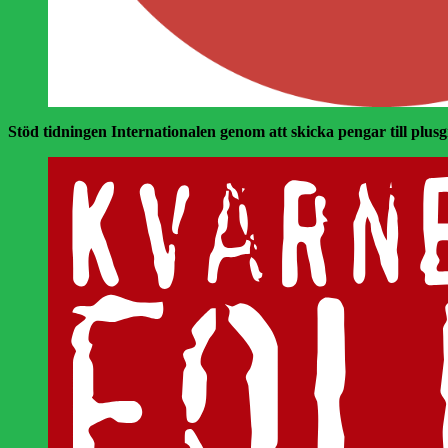
Stöd tidningen Internationalen genom att skicka pengar till plusgir