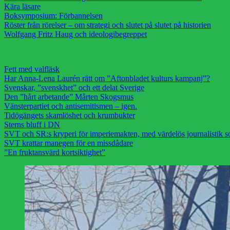
Kära läsare
Boksymposium: Förbannelsen
Röster från rörelser – om strategi och slutet på slutet på historien
Wolfgang Fritz Haug och ideologibegreppet
Fett med valfläsk
Har Anna-Lena Laurén rätt om ”Aftonbladet kulturs kampanj”?
Svenskar, ”svenskhet” och ett delat Sverige
Den ”hårt arbetande” Mårten Skogsmus
Vänsterpartiet och antisemitismen – igen.
Tidögängets skamlöshet och krumbukter
Sterns bluff i DN
SVT och SR:s kryperi för imperiemakten, med värdelös journalistik s
SVT krattar manegen för en missdådare
”En fruktansvärd kortsiktighet”