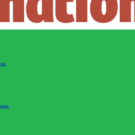
ände
ingen