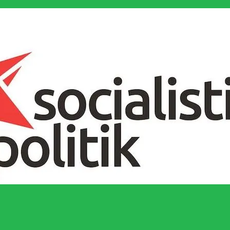
socialistiska Fjärde Internationalen och en viktig tillgång i kampen för 