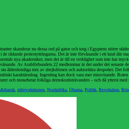
anter skanderar nu dessa ord på gator och torg i Egyptens större städer,
i de rådande protestyttringarna. Det är inte förvånande i ett land där m
tusentals nya akademiker, men det är till en verklighet som inte har mycke
örvånande. Av Arabförbundets 22 medlemmar är det under det senaste dec
t sin ålderdomliga mix av shejkdömen och auktoritära despotier. Det folk
arabiskt karaktärsdrag. Ingenting kan dock vara mer missvisande. Roten ti
taturer och motarbetat folkliga demokratisträvanden – och då ytterst med
Mubarak
,
nilrevolutionen
,
Nordafrika
,
Obama
,
Politik
,
Revolution
,
Rör