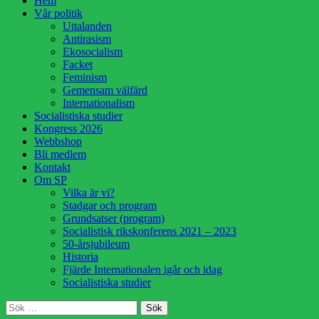
Hem
till
Vår politik
innehåll
Uttalanden
Antirasism
Ekosocialism
Facket
Feminism
Gemensam välfärd
Internationalism
Socialistiska studier
Kongress 2026
Webbshop
Bli medlem
Kontakt
Om SP
Vilka är vi?
Stadgar och program
Grundsatser (program)
Socialistisk rikskonferens 2021 – 2023
50-årsjubileum
Historia
Fjärde Internationalen igår och idag
Socialistiska studier
Sök
Sök
efter: