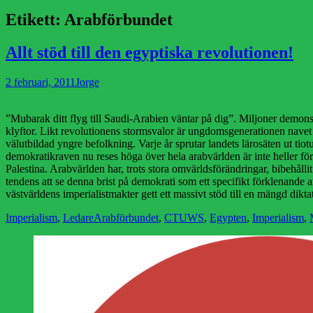
Etikett:
Arabförbundet
Allt stöd till den egyptiska revolutionen!
Publicerad
Författare
2 februari, 2011
Jorge
den
”Mubarak ditt flyg till Saudi-Arabien väntar på dig”. Miljoner demonstr
klyftor. Likt revolutionens stormsvalor är ungdomsgenerationen navet 
välutbildad yngre befolkning. Varje år sprutar landets lärosäten ut tio
demokratikraven nu reses höga över hela arabvärlden är inte heller f
Palestina. Arabvärlden har, trots stora omvärldsförändringar, bibehålli
tendens att se denna brist på demokrati som ett specifikt förklenande 
västvärldens imperialistmakter gett ett massivt stöd till en mängd dik
Kategorier
Etiketter
Imperialism
,
Ledare
Arabförbundet
,
CTUWS
,
Egypten
,
Imperialism
,