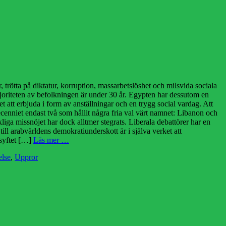
 trötta på diktatur, korruption, massarbetslöshet och milsvida sociala
ajoriteten av befolkningen är under 30 år. Egypten har dessutom en
t att erbjuda i form av anställningar och en trygg social vardag. Att
enniet endast två som hållit några fria val värt namnet: Libanon och
liga missnöjet har dock alltmer stegrats. Liberala debattörer har en
ll arabvärldens demokratiunderskott är i själva verket att
 syftet […]
Läs mer …
else
,
Uppror