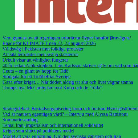
Vem gynnas av att regeringen prioriterar flyget framför järnvägen?
Enade för KLIMATET den 22, 23 augusti 2026
Våldsvåg i Pakistan mot folkliga protester
Att sila terrorister men svälja statsterror
Urkult visar att vänlighet fungerar
40 år sedan Aitik-strejken: Lars Karlsson skriver själv om vad som h
Ceuta – en glimt av hopp för Tidö
Stödgala för ett Tidöbefriat Sverige
Gaza efter kriget… När döden aldrig tar slut och livet vägrar stanna
Trumps nya McCarthyism mot Kuba och de ”röda”
Strategidebatt: Bostadsorganisering inom och bortom Hyresgästfören
Vad är naturen egentligen värd? – Intervju med Alyssa Battistoni
Sommarinsamling
Tema: Iran, imperialism och internationell solidaritet
Kriget som slutet på politikens medel
Modet att vara enhörning: Om den svenska vänstern och Iran