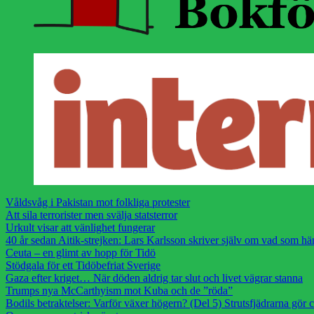
Våldsvåg i Pakistan mot folkliga protester
Att sila terrorister men svälja statsterror
Urkult visar att vänlighet fungerar
40 år sedan Aitik-strejken: Lars Karlsson skriver själv om vad som h
Ceuta – en glimt av hopp för Tidö
Stödgala för ett Tidöbefriat Sverige
Gaza efter kriget… När döden aldrig tar slut och livet vägrar stanna
Trumps nya McCarthyism mot Kuba och de ”röda”
Bodils betraktelser: Varför växer högern? (Del 5) Strutsfjädrarna gör