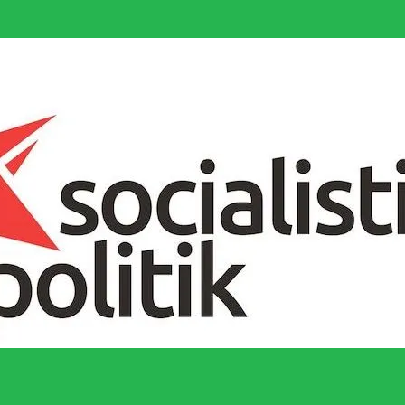
socialistiska Fjärde Internationalen och en viktig tillgång i kampen för 