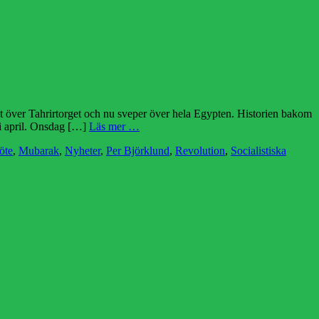
it över Tahrirtorget och nu sveper över hela Egypten. Historien bakom
 i april. Onsdag […]
Läs mer …
öte
,
Mubarak
,
Nyheter
,
Per Björklund
,
Revolution
,
Socialistiska