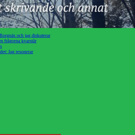
orgnäs och jag diskuterar
n frågorna kvarstår
n
et: Jag resonerar