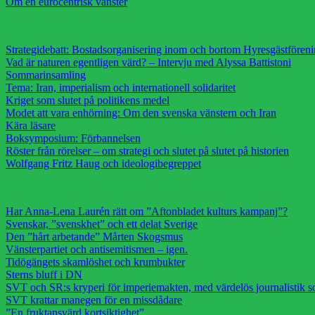
Om en eurocentrisk vänster
Strategidebatt: Bostadsorganisering inom och bortom Hyresgästfören
Vad är naturen egentligen värd? – Intervju med Alyssa Battistoni
Sommarinsamling
Tema: Iran, imperialism och internationell solidaritet
Kriget som slutet på politikens medel
Modet att vara enhörning: Om den svenska vänstern och Iran
Kära läsare
Boksymposium: Förbannelsen
Röster från rörelser – om strategi och slutet på slutet på historien
Wolfgang Fritz Haug och ideologibegreppet
Har Anna-Lena Laurén rätt om ”Aftonbladet kulturs kampanj”?
Svenskar, ”svenskhet” och ett delat Sverige
Den ”hårt arbetande” Mårten Skogsmus
Vänsterpartiet och antisemitismen – igen.
Tidögängets skamlöshet och krumbukter
Sterns bluff i DN
SVT och SR:s kryperi för imperiemakten, med värdelös journalistik s
SVT krattar manegen för en missdådare
”En fruktansvärd kortsiktighet”