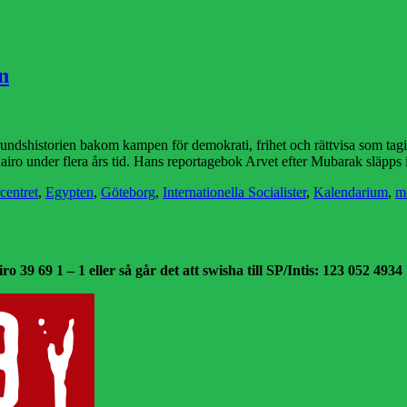
n
undshistorien bakom kampen för demokrati, frihet och rättvisa som tag
airo under flera års tid. Hans reportagebok Arvet efter Mubarak släpps
centret
,
Egypten
,
Göteborg
,
Internationella Socialister
,
Kalendarium
,
m
o 39 69 1 – 1 eller så går det att swisha till SP/Intis: 123 052 4934