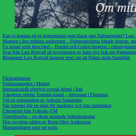
Kan vi hoppas på en kommission som klarar upp Palmemordet? Lars B
Mannen i den militära uniformen – Palmeutredarna hittade honom, me
En annan sorts läsecirkel – Hamlet och Godot fungerar i rättspsykiatri
Svar från Lars Renvall på recensionen av hans nya bok om Palmemord
Bloggaren Lars Renvall lanserar teori om att Palme sköts framifrån
Flickmördaren
Sjukhusmorden i Malmö
Internationellt efterlyst svensk dömd i Irak
Vänsterns största Youtube-kanal – intressant i Flamman
Vid en gränsstation av Antonis Samarakis
När internet blir en plats för maskiner och inte människor
Efterskörd från Fotbolls-VM
Österfärnebo – en skola stoppade folkminskning
Den osynliga nåden av Bernt Olov Andersson
Massmördaren som var polis