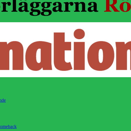
ände
 comeback