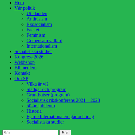
Hoppa
Hem
till
Vår politik
innehåll
Uttalanden
Antirasism
Ekosocialism
Facket
Feminism
Gemensam välfärd
Internationalism
Socialistiska studier
Kongress 2026
Webbshop
Bli medlem
Kontakt
Om SP
Vilka är vi?
Stadgar och program
Grundsatser (program)
Socialistisk rikskonferens 2021 – 2023
50-årsjubileum
Historia
Fjärde Internationalen igår och idag
Socialistiska studier
Sök
Sök