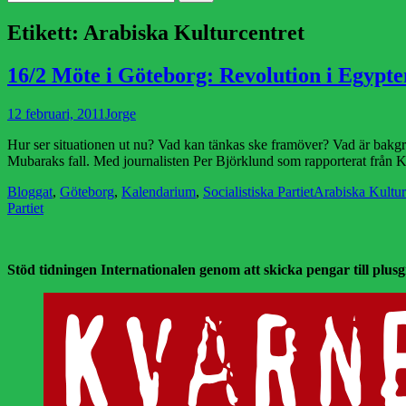
efter:
Etikett:
Arabiska Kulturcentret
16/2 Möte i Göteborg: Revolution i Egypte
Publicerad
Författare
12 februari, 2011
Jorge
den
Hur ser situationen ut nu? Vad kan tänkas ske framöver? Vad är bakgr
Mubaraks fall. Med journalisten Per Björklund som rapporterat från K
Kategorier
Etiketter
Bloggat
,
Göteborg
,
Kalendarium
,
Socialistiska Partiet
Arabiska Kultur
Partiet
Stöd tidningen Internationalen genom att skicka pengar till plusgir