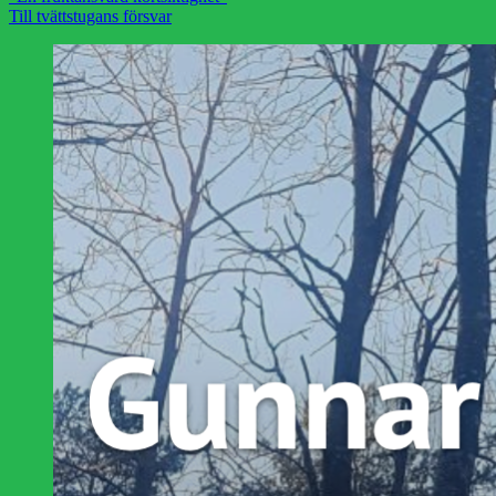
Till tvättstugans försvar