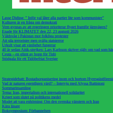
Lasse Diding: ” Inför val låter alla partier lite som kommunister”
Kulturen är en fråga om demokrati
Vem gynnas av att regeringen prioriterar flyget framför järnvägen?
Enade för KLIMATET den 22, 23 augusti 2026
Våldsvåg i Pakistan mot folkliga protester
Att sila terrorister men svälja statsterror
Urkult visar att vänlighet fungerar
40 år sedan Aitik-strejken: Lars Karlsson skriver själv om vad som h
Ceuta – en glimt av hopp för Tidö
Stödgala för ett Tidöbefriat Sverige
Strategidebatt: Bostadsorganisering inom och bortom Hyresgästfören
Vad är naturen egentligen värd? – Intervju med Alyssa Battistoni
Sommarinsamling
Tema: Iran, imperialism och internationell solidaritet
Kriget som slutet på politikens medel
Modet att vara enhörning: Om den svenska vänstern och Iran
Kära läsare
Boksymposium: Förbannelsen