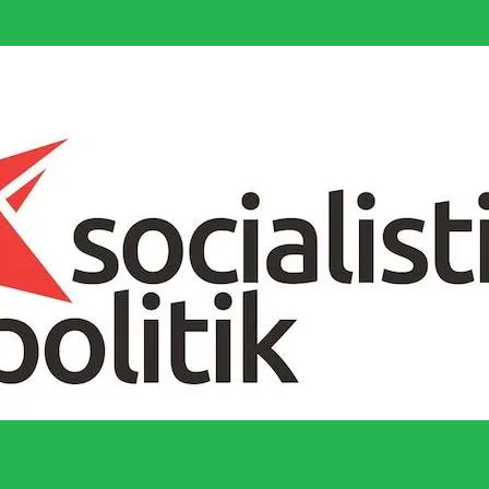
socialistiska Fjärde Internationalen och en viktig tillgång i kampen för 