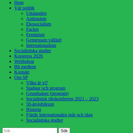
Hoppa
Hem
till
Vår politik
innehåll
Uttalanden
Antirasism
Ekosocialism
Facket
Feminism
Gemensam välfärd
Internationalism
Socialistiska studier
Kongress 2026
Webbshop
Bli medlem
Kontakt
Om SP
Vilka är vi?
Stadgar och program
Grundsatser (program)
Socialistisk rikskonferens 2021 – 2023
50-årsjubileum
Historia
Fjärde Internationalen igår och idag
Socialistiska studier
Sök
Sök