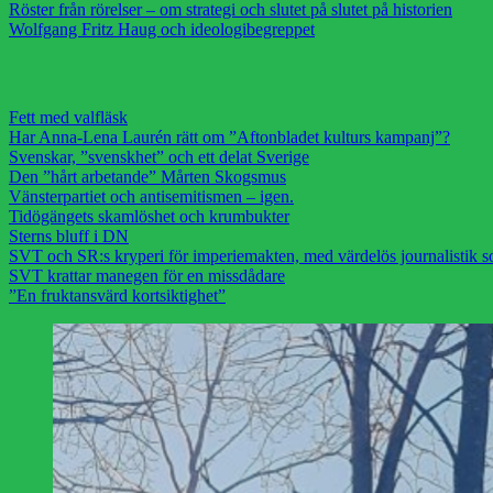
Röster från rörelser – om strategi och slutet på slutet på historien
Wolfgang Fritz Haug och ideologibegreppet
Fett med valfläsk
Har Anna-Lena Laurén rätt om ”Aftonbladet kulturs kampanj”?
Svenskar, ”svenskhet” och ett delat Sverige
Den ”hårt arbetande” Mårten Skogsmus
Vänsterpartiet och antisemitismen – igen.
Tidögängets skamlöshet och krumbukter
Sterns bluff i DN
SVT och SR:s kryperi för imperiemakten, med värdelös journalistik s
SVT krattar manegen för en missdådare
”En fruktansvärd kortsiktighet”