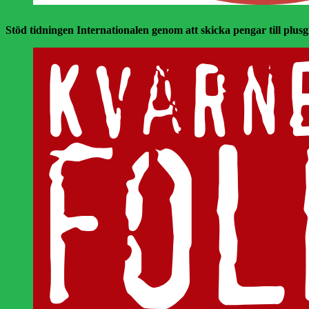
Stöd tidningen Internationalen genom att skicka pengar till plusgir