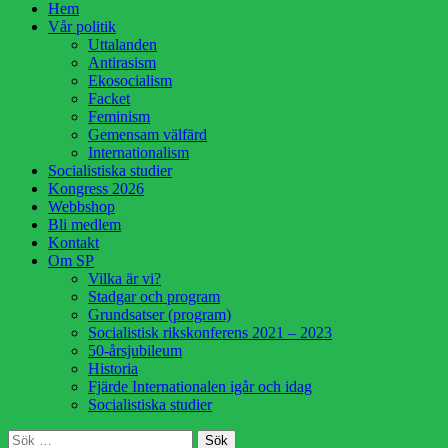
Hoppa
Hem
till
Vår politik
innehåll
Uttalanden
Antirasism
Ekosocialism
Facket
Feminism
Gemensam välfärd
Internationalism
Socialistiska studier
Kongress 2026
Webbshop
Bli medlem
Kontakt
Om SP
Vilka är vi?
Stadgar och program
Grundsatser (program)
Socialistisk rikskonferens 2021 – 2023
50-årsjubileum
Historia
Fjärde Internationalen igår och idag
Socialistiska studier
Sök
Sök