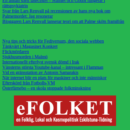
En annan sorts läsecirkel – Hamlet och Godot fungerar i
rättspsykiatrin
Svar från Lars Renvall på recensionen av hans nya bok om
Palmemordet: Jag resonerar
Bloggaren Lars Renvall lanserar teori om att Palme sköts framifrån
Nya tips och tricks för Fediversum, den sociala webben
Tänkvärt i Magasinet Konkret
Flickmördaren
Sjukhusmorden i Malmö
Internationellt efterlyst svensk dömd i Irak
Vänsterns största Youtube-kanal – intressant i Flamman
Vid en gränsstation av Antonis Samarakis
När internet blir en plats för maskiner och inte människor
Efterskörd från Fotbolls-VM
Österfärnebo – en skola stoppade folkminskning