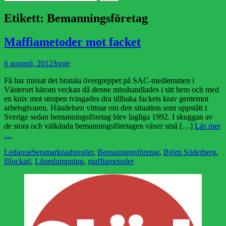
efter:
Etikett:
Bemanningsföretag
Maffiametoder mot facket
Publicerad
Författare
6 augusti, 2012
Jorge
den
Få har missat det brutala övergreppet på SAC-medlemmen i
Västerort härom veckan då denne misshandlades i sitt hem och med
en kniv mot strupen tvingades dra tillbaka fackets krav gentemot
arbetsgivaren. Händelsen vittnar om den situation som uppstått i
Sverige sedan bemanningsföretag blev lagliga 1992. I skuggan av
de stora och välkända bemanningsföretagen växer små […]
Läs mer
…
Kategorier
Etiketter
Ledare
arbetsmarknadsregler
,
Bemanningsföretag
,
Björn Söderberg
,
Blockad
,
Lönedumpning
,
maffiametoder