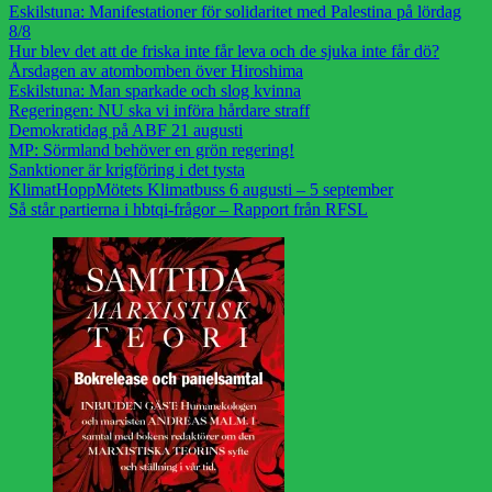
Eskilstuna: Manifestationer för solidaritet med Palestina på lördag
8/8
Hur blev det att de friska inte får leva och de sjuka inte får dö?
Årsdagen av atombomben över Hiroshima
Eskilstuna: Man sparkade och slog kvinna
Regeringen: NU ska vi införa hårdare straff
Demokratidag på ABF 21 augusti
MP: Sörmland behöver en grön regering!
Sanktioner är krigföring i det tysta
KlimatHoppMötets Klimatbuss 6 augusti – 5 september
Så står partierna i hbtqi-frågor – Rapport från RFSL