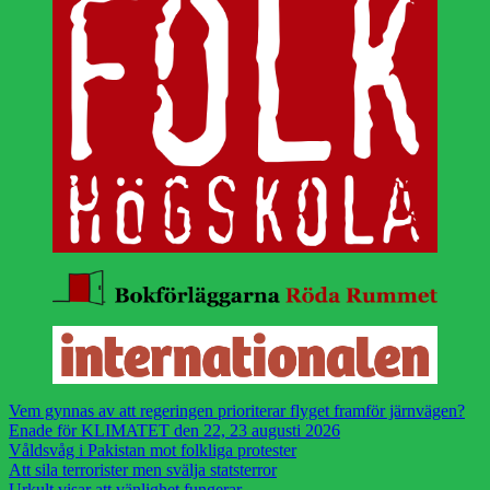
Vem gynnas av att regeringen prioriterar flyget framför järnvägen?
Enade för KLIMATET den 22, 23 augusti 2026
Våldsvåg i Pakistan mot folkliga protester
Att sila terrorister men svälja statsterror
Urkult visar att vänlighet fungerar