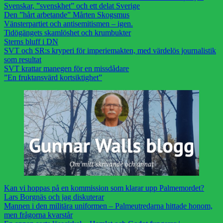
Svenskar, ”svenskhet” och ett delat Sverige
Den ”hårt arbetande” Mårten Skogsmus
Vänsterpartiet och antisemitismen – igen.
Tidögängets skamlöshet och krumbukter
Sterns bluff i DN
SVT och SR:s kryperi för imperiemakten, med värdelös journalistik
som resultat
SVT krattar manegen för en missdådare
”En fruktansvärd kortsiktighet”
Kan vi hoppas på en kommission som klarar upp Palmemordet?
Lars Borgnäs och jag diskuterar
Mannen i den militära uniformen – Palmeutredarna hittade honom,
men frågorna kvarstår