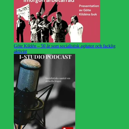
Göte Kildén – 50 år som socialistisk agitator och facklig
aktivist