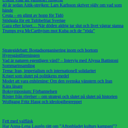
40 år sedan Aitik-strejken: Lars Karlsson skriver själv om vad som
hände
Ceuta – en glimt av hopp för Tidö
Stödgala för ett Tidöbefriat Sverige
Gaza efter kriget… När döden aldrig tar slut och livet vägrar stanna
Trumps nya McCarthyism mot Kuba och de ”röda”
Strategidebatt: Bostadsorganisering inom och bortom
Hyresgästföreningen
Vad är naturen egentligen värd? – Intervju med Alyssa Battistoni
Sommarinsamling
Tema: Iran, imperialism och internationell solidaritet
Kriget som slutet på politikens medel
Modet att vara enhörning: Om den svenska vänstern och Iran
Kära läsare
Boksymposium: Förbannelsen
Röster från rörelser – om strategi och slutet på slutet på historien
Wolfgang Fritz Haug och ideologibegreppet
Fett med valfläsk
Har Anna-Lena Laurén rätt om ”Aftonbladet kulturs kampanj”?