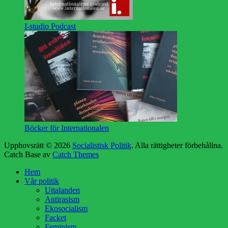
I-studio Podcast
Böcker för Internationalen
Upphovsrätt © 2026
Socialistisk Politik
. Alla rättigheter förbehållna.
Catch Base av
Catch Themes
Rulla
Hem
upp
Vår politik
Uttalanden
Antirasism
Ekosocialism
Facket
Feminism