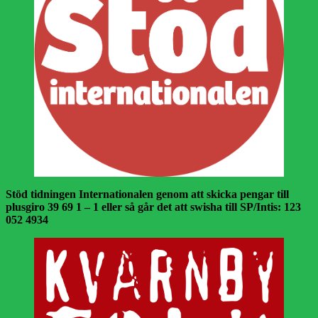
Stöd tidningen Internationalen genom att skicka pengar till
plusgiro 39 69 1 – 1 eller så går det att swisha till SP/Intis: 123
052 4934