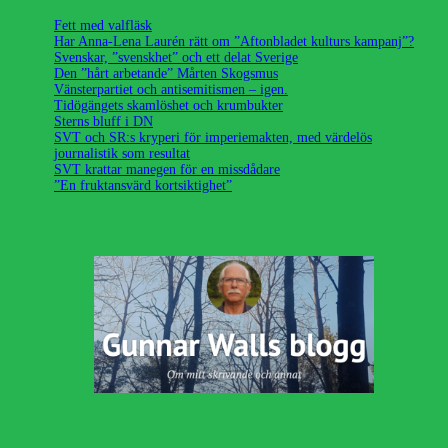
Fett med valfläsk
Har Anna-Lena Laurén rätt om ”Aftonbladet kulturs kampanj”?
Svenskar, ”svenskhet” och ett delat Sverige
Den ”hårt arbetande” Mårten Skogsmus
Vänsterpartiet och antisemitismen – igen.
Tidögängets skamlöshet och krumbukter
Sterns bluff i DN
SVT och SR:s kryperi för imperiemakten, med värdelös
journalistik som resultat
SVT krattar manegen för en missdådare
”En fruktansvärd kortsiktighet”