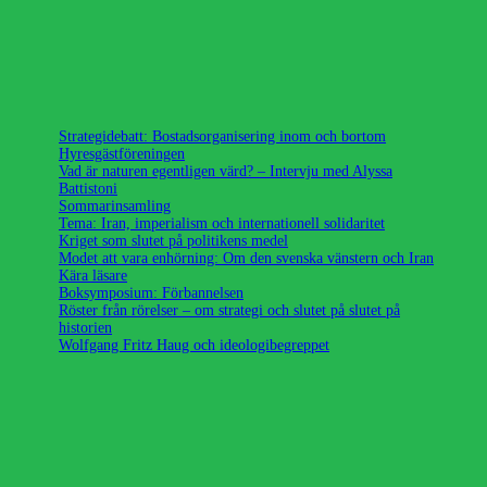
Strategidebatt: Bostadsorganisering inom och bortom
Hyresgästföreningen
Vad är naturen egentligen värd? – Intervju med Alyssa
Battistoni
Sommarinsamling
Tema: Iran, imperialism och internationell solidaritet
Kriget som slutet på politikens medel
Modet att vara enhörning: Om den svenska vänstern och Iran
Kära läsare
Boksymposium: Förbannelsen
Röster från rörelser – om strategi och slutet på slutet på
historien
Wolfgang Fritz Haug och ideologibegreppet