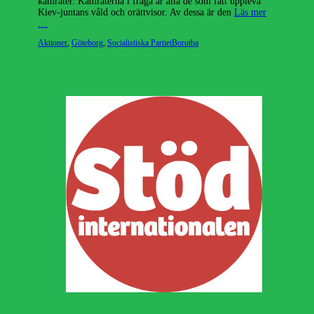
kamrater. Kamraterna i fråga är alla de som fått uppleva
Kiev-juntans våld och orättvisor. Av dessa är den
Läs mer
…
Kategorier
Etiketter
Aktioner
,
Göteborg
,
Socialistiska Partiet
Borotba