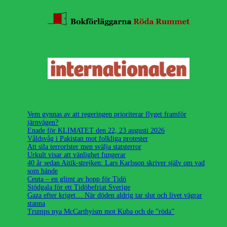
Vem gynnas av att regeringen prioriterar flyget framför
järnvägen?
Enade för KLIMATET den 22, 23 augusti 2026
Våldsvåg i Pakistan mot folkliga protester
Att sila terrorister men svälja statsterror
Urkult visar att vänlighet fungerar
40 år sedan Aitik-strejken: Lars Karlsson skriver själv om vad
som hände
Ceuta – en glimt av hopp för Tidö
Stödgala för ett Tidöbefriat Sverige
Gaza efter kriget… När döden aldrig tar slut och livet vägrar
stanna
Trumps nya McCarthyism mot Kuba och de ”röda”