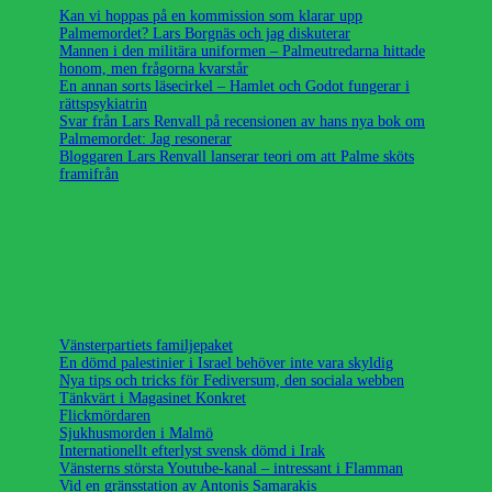
Kan vi hoppas på en kommission som klarar upp
Palmemordet? Lars Borgnäs och jag diskuterar
Mannen i den militära uniformen – Palmeutredarna hittade
honom, men frågorna kvarstår
En annan sorts läsecirkel – Hamlet och Godot fungerar i
rättspsykiatrin
Svar från Lars Renvall på recensionen av hans nya bok om
Palmemordet: Jag resonerar
Bloggaren Lars Renvall lanserar teori om att Palme sköts
framifrån
Vänsterpartiets familjepaket
En dömd palestinier i Israel behöver inte vara skyldig
Nya tips och tricks för Fediversum, den sociala webben
Tänkvärt i Magasinet Konkret
Flickmördaren
Sjukhusmorden i Malmö
Internationellt efterlyst svensk dömd i Irak
Vänsterns största Youtube-kanal – intressant i Flamman
Vid en gränsstation av Antonis Samarakis