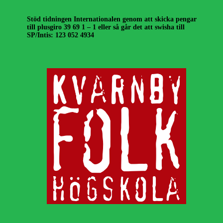
Stöd tidningen Internationalen genom att skicka pengar
till plusgiro 39 69 1 – 1 eller så går det att swisha till
SP/Intis: 123 052 4934