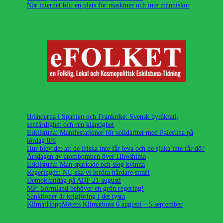
När internet blir en plats för maskiner och inte människor
Bränderna i Spanien och Frankrike: Svensk byråkrati,
senfärdighet och ren klantighet
Eskilstuna: Manifestationer för solidaritet med Palestina på
lördag 8/8
Hur blev det att de friska inte får leva och de sjuka inte får dö?
Årsdagen av atombomben över Hiroshima
Eskilstuna: Man sparkade och slog kvinna
Regeringen: NU ska vi införa hårdare straff
Demokratidag på ABF 21 augusti
MP: Sörmland behöver en grön regering!
Sanktioner är krigföring i det tysta
KlimatHoppMötets Klimatbuss 6 augusti – 5 september