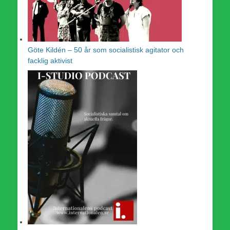
Göte Kildén – 50 år som socialistisk agitator och
facklig aktivist