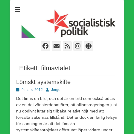
Som medlem i Socialistisk Politik är du medlem i den
Socialistisk Politik
världsomfattande socialistiska Fjärde Internationalen och en viktig
tillgång i kampen för en socialistisk framtid!
Facebook
E-
Webbflöde
Instagram
Webbplats
post
Etikett:
filmavtalet
Lömskt systemskifte
Publicerad
Författare
9 mars, 2012
Jorge
den
Det finns en bild, och det är en bild som också odlas
av en del vänsterdebattörer, att alliansregeringen just
nu godlynt lutar sig tillbaka relativt nöjt med att
förvalta sakernas tillstånd. Det är dock en farlig felsyn
för sanningen är att det lömska
systemskiftesprojektet oförtrutet löper vidare under