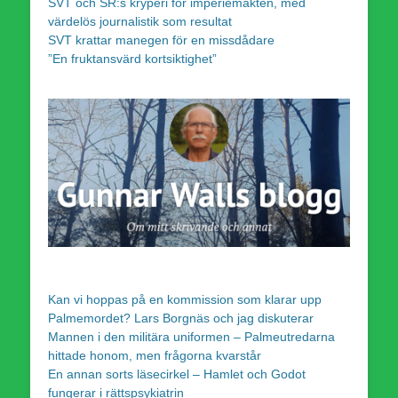
SVT och SR:s kryperi för imperiemakten, med
värdelös journalistik som resultat
SVT krattar manegen för en missdådare
”En fruktansvärd kortsiktighet”
Kan vi hoppas på en kommission som klarar upp
Palmemordet? Lars Borgnäs och jag diskuterar
Mannen i den militära uniformen – Palmeutredarna
hittade honom, men frågorna kvarstår
En annan sorts läsecirkel – Hamlet och Godot
fungerar i rättspsykiatrin