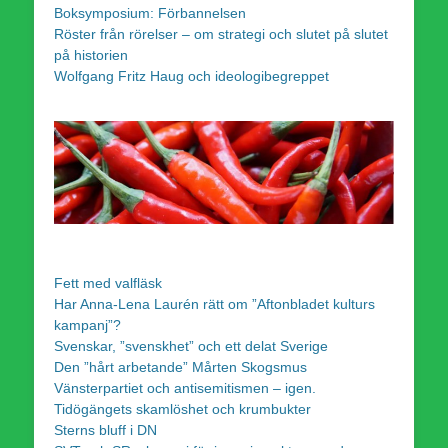
Boksymposium: Förbannelsen
Röster från rörelser – om strategi och slutet på slutet
på historien
Wolfgang Fritz Haug och ideologibegreppet
Fett med valfläsk
Har Anna-Lena Laurén rätt om ”Aftonbladet kulturs
kampanj”?
Svenskar, ”svenskhet” och ett delat Sverige
Den ”hårt arbetande” Mårten Skogsmus
Vänsterpartiet och antisemitismen – igen.
Tidögängets skamlöshet och krumbukter
Sterns bluff i DN