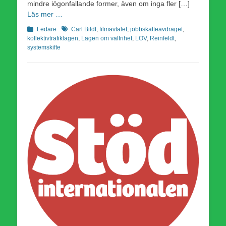
mindre iögonfallande former, även om inga fler […]
Läs mer …
Kategorier
Etiketter
Ledare
Carl Bildt
,
filmavtalet
,
jobbskatteavdraget
,
kollektivtrafiklagen
,
Lagen om valfrihet
,
LOV
,
Reinfeldt
,
systemskifte