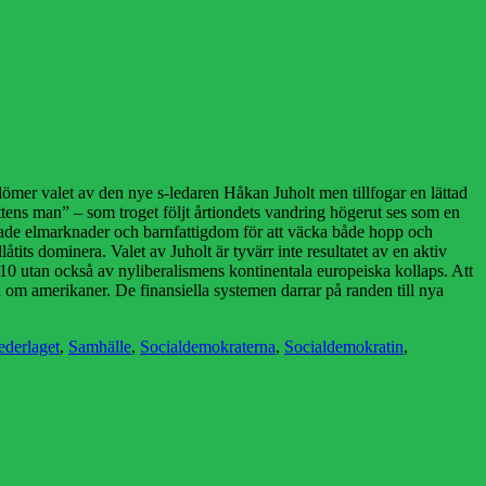
ömer valet av den nye s-ledaren Håkan Juholt men tillfogar en lättad
ttens man” – som troget följt årtiondets vandring högerut ses som en
erade elmarknader och barnfattigdom för att väcka både hopp och
tits dominera. Valet av Juholt är tyvärr inte resultatet av en aktiv
2010 utan också av nyliberalismens kontinentala europeiska kollaps. Att
ala om amerikaner. De finansiella systemen darrar på randen till nya
ederlaget
,
Samhälle
,
Socialdemokraterna
,
Socialdemokratin
,