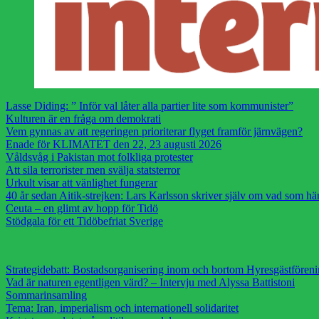
Lasse Diding: ” Inför val låter alla partier lite som kommunister”
Kulturen är en fråga om demokrati
Vem gynnas av att regeringen prioriterar flyget framför järnvägen?
Enade för KLIMATET den 22, 23 augusti 2026
Våldsvåg i Pakistan mot folkliga protester
Att sila terrorister men svälja statsterror
Urkult visar att vänlighet fungerar
40 år sedan Aitik-strejken: Lars Karlsson skriver själv om vad som h
Ceuta – en glimt av hopp för Tidö
Stödgala för ett Tidöbefriat Sverige
Strategidebatt: Bostadsorganisering inom och bortom Hyresgästfören
Vad är naturen egentligen värd? – Intervju med Alyssa Battistoni
Sommarinsamling
Tema: Iran, imperialism och internationell solidaritet