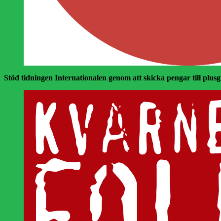
Stöd tidningen Internationalen genom att skicka pengar till plusgir