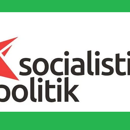
socialistiska Fjärde Internationalen och en viktig tillgång i kampen för 