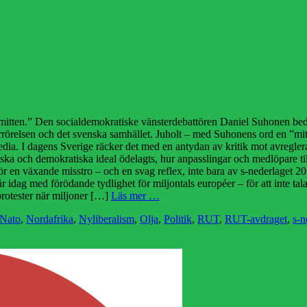
 i mitten.” Den socialdemokratiske vänsterdebattören Daniel Suhonen bed
tarrörelsen och det svenska samhället. Juholt – med Suhonens ord en ”mi
edia. I dagens Sverige räcker det med en antydan av kritik mot avregl
iska och demokratiska ideal ödelagts, hur anpasslingar och medlöpare tillå
 för en växande misstro – och en svag reflex, inte bara av s-nederlaget 
står idag med förödande tydlighet för miljontals européer – för att inte t
 protester när miljoner […]
Läs mer …
Nato
,
Nordafrika
,
Nyliberalism
,
Olja
,
Politik
,
RUT
,
RUT-avdraget
,
s-n