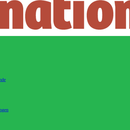
ände
ingen