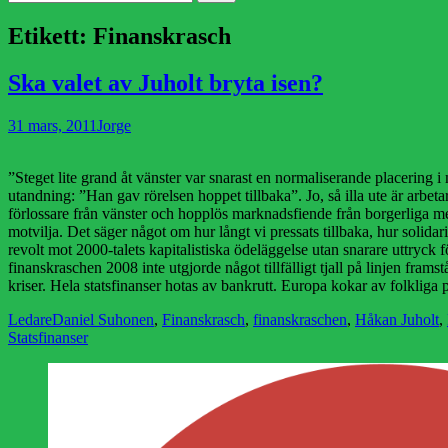
efter:
Etikett:
Finanskrasch
Ska valet av Juholt bryta isen?
Publicerad
Författare
31 mars, 2011
Jorge
den
”Steget lite grand åt vänster var snarast en normaliserande placering
utandning: ”Han gav rörelsen hoppet tillbaka”. Jo, så illa ute är arbe
förlossare från vänster och hopplös marknadsfiende från borgerliga m
motvilja. Det säger något om hur långt vi pressats tillbaka, hur solidar
revolt mot 2000-talets kapitalistiska ödeläggelse utan snarare uttryck
finanskraschen 2008 inte utgjorde något tillfälligt tjall på linjen fram
kriser. Hela statsfinanser hotas av bankrutt. Europa kokar av folkliga
Kategorier
Etiketter
Ledare
Daniel Suhonen
,
Finanskrasch
,
finanskraschen
,
Håkan Juholt
,
Statsfinanser