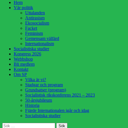
Hoppa
Hem
till
Vår politik
innehåll
Uttalanden
Antirasism
Ekosocialism
Facket
Feminism
Gemensam välfärd
Internationalism
Socialistiska studier
Kongress 2026
Webbshop
Bli medlem
Kontakt
Om SP
Vilka är vi?
Stadgar och program
Grundsatser (program)
Socialistisk rikskonferens 2021 – 2023
50-årsjubileum
Historia
Fjärde Internationalen igår och idag
Socialistiska studier
Sök
Sök