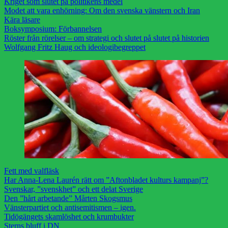
Kriget som slutet på politikens medel
Modet att vara enhörning: Om den svenska vänstern och Iran
Kära läsare
Boksymposium: Förbannelsen
Röster från rörelser – om strategi och slutet på slutet på historien
Wolfgang Fritz Haug och ideologibegreppet
Fett med valfläsk
Har Anna-Lena Laurén rätt om ”Aftonbladet kulturs kampanj”?
Svenskar, ”svenskhet” och ett delat Sverige
Den ”hårt arbetande” Mårten Skogsmus
Vänsterpartiet och antisemitismen – igen.
Tidögängets skamlöshet och krumbukter
Sterns bluff i DN