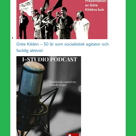
Göte Kildén – 50 år som socialistisk agitator och
facklig aktivist