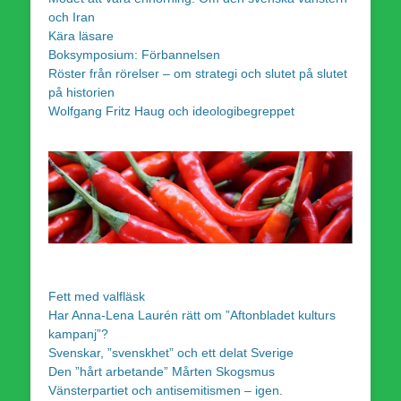
och Iran
Kära läsare
Boksymposium: Förbannelsen
Röster från rörelser – om strategi och slutet på slutet
på historien
Wolfgang Fritz Haug och ideologibegreppet
Fett med valfläsk
Har Anna-Lena Laurén rätt om ”Aftonbladet kulturs
kampanj”?
Svenskar, ”svenskhet” och ett delat Sverige
Den ”hårt arbetande” Mårten Skogsmus
Vänsterpartiet och antisemitismen – igen.