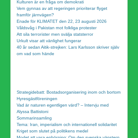
Kulturen är en fråga om demokrati
Vem gynnas av att regeringen prioriterar flyget
framför järnvägen?
Enade för KLIMATET den 22, 23 augusti 2026
Våldsvåg i Pakistan mot folkliga protester
Att sila terrorister men svälja statsterror
Urkult visar att vänlighet fungerar
40 år sedan Aitik-strejken: Lars Karlsson skriver själv
om vad som hände
Strategidebatt: Bostadsorganisering inom och bortom
Hyresgästföreningen
Vad är naturen egentligen värd? – Intervju med
Alyssa Battistoni
Sommarinsamling
Tema: Iran, imperialism och internationell solidaritet
Kriget som slutet på politikens medel
Modet att vara enhörning: Om den svenska vänstern