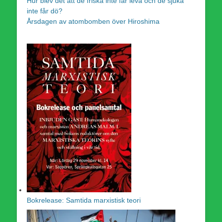
Hur blev det att de friska inte får leva och de sjuka
inte får dö?
Årsdagen av atombomben över Hiroshima
Bokrelease: Samtida marxistisk teori