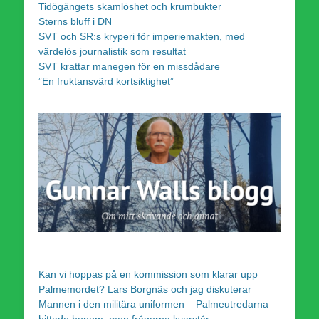
Tidögängets skamlöshet och krumbukter
Sterns bluff i DN
SVT och SR:s kryperi för imperiemakten, med
värdelös journalistik som resultat
SVT krattar manegen för en missdådare
”En fruktansvärd kortsiktighet”
Kan vi hoppas på en kommission som klarar upp
Palmemordet? Lars Borgnäs och jag diskuterar
Mannen i den militära uniformen – Palmeutredarna
hittade honom, men frågorna kvarstår