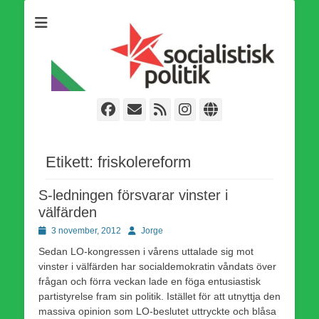
Som medlem i Socialistisk Politik är du medlem i den
Socialistisk Politik
världsomfattande socialistiska Fjärde Internationalen och en viktig
tillgång i kampen för en socialistisk framtid!
Facebook
E-
Webbflöde
Instagram
Webbplats
post
Etikett:
friskolereform
S-ledningen försvarar vinster i
välfärden
Publicerad
Författare
3 november, 2012
Jorge
den
Sedan LO-kongressen i vårens uttalade sig mot
vinster i välfärden har socialdemokratin våndats över
frågan och förra veckan lade en föga entusiastisk
partistyrelse fram sin politik. Istället för att utnyttja den
massiva opinion som LO-beslutet uttryckte och blåsa