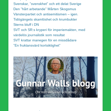
Svenskar, ”svenskhet” och ett delat Sverige
Den ”hårt arbetande” Mårten Skogsmus
Vänsterpartiet och antisemitismen – igen.
Tidögängets skamlöshet och krumbukter
Sterns bluff i DN
SVT och SR:s kryperi för imperiemakten, med
värdelös journalistik som resultat
SVT krattar manegen för en missdådare
”En fruktansvärd kortsiktighet”