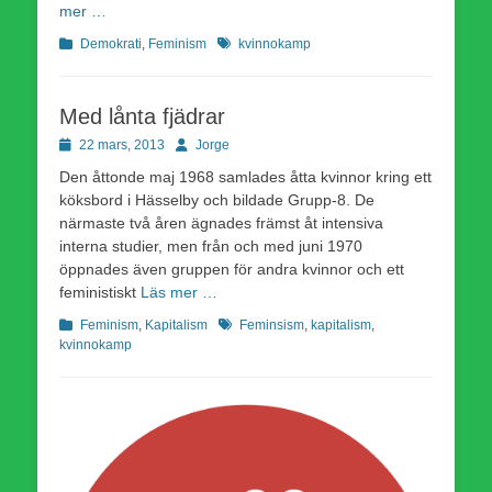
mer …
Kategorier
Etiketter
Demokrati
,
Feminism
kvinnokamp
Med lånta fjädrar
Publicerad
Författare
22 mars, 2013
Jorge
den
Den åttonde maj 1968 samlades åtta kvinnor kring ett
köksbord i Hässelby och bildade Grupp-8. De
närmaste två åren ägnades främst åt intensiva
interna studier, men från och med juni 1970
öppnades även gruppen för andra kvinnor och ett
feministiskt
Läs mer …
Kategorier
Etiketter
Feminism
,
Kapitalism
Feminsism
,
kapitalism
,
kvinnokamp