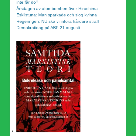
inte får dö?
Årsdagen av atombomben över Hiroshima
Eskilstuna: Man sparkade och slog kvinna
Regeringen: NU ska vi införa hårdare straff
Demokratidag på ABF 21 augusti