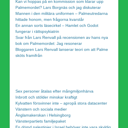
Kan vi hoppas på en kommission som klarar upp
Palmemordet? Lars Borgnäs och jag diskuterar
Mannen i den militära uniformen – Palmeutredarna
hittade honom, men frågorna kvarstår
En annan sorts läsecirkel – Hamlet och Godot
fungerar i rättspsykiatrin
Svar från Lars Renvall på recensionen av hans nya
bok om Palmemordet: Jag resonerar
Bloggaren Lars Renvall lanserar teori om att Palme
sköts framifrån
Sex personer åtalas efter mångmiljonhärva
Inbrott och stölder minskar kraftigt
Kylvatten försvinner inte – apropå stora datacenter
Vänstern och sociala medier
Änglamakerskan i Helsingborg
Vänsterpartiets familjepaket
En dömd palestinier i Israel behöver inte vara skyldig