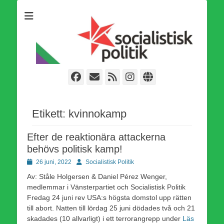
Som medlem i Socialistisk Politik är du medlem i den
Socialistisk Politik
världsomfattande socialistiska Fjärde Internationalen och en viktig
tillgång i kampen för en socialistisk framtid!
Facebook
E-
Webbflöde
Instagram
Webbplats
post
Etikett:
kvinnokamp
Efter de reaktionära attackerna
behövs politisk kamp!
Publicerad
Författare
26 juni, 2022
Socialistisk Politik
den
Av: Ståle Holgersen & Daniel Pérez Wenger,
medlemmar i Vänsterpartiet och Socialistisk Politik
Fredag 24 juni rev USA:s högsta domstol upp rätten
till abort. Natten till lördag 25 juni dödades två och 21
skadades (10 allvarligt) i ett terrorangrepp under
Läs