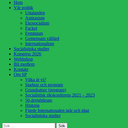
Hoppa
Hem
till
Vår politik
innehåll
Uttalanden
Antirasism
Ekosocialism
Facket
Feminism
Gemensam välfärd
Internationalism
Socialistiska studier
Kongress 2026
Webbshop
Bli medlem
Kontakt
Om SP
Vilka är vi?
Stadgar och program
Grundsatser (program)
Socialistisk rikskonferens 2021 – 2023
50-årsjubileum
Historia
Fjärde Internationalen igår och idag
Socialistiska studier
Sök
Sök