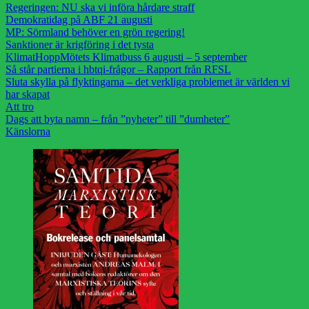
Regeringen: NU ska vi införa hårdare straff
Demokratidag på ABF 21 augusti
MP: Sörmland behöver en grön regering!
Sanktioner är krigföring i det tysta
KlimatHoppMötets Klimatbuss 6 augusti – 5 september
Så står partierna i hbtqi-frågor – Rapport från RFSL
Sluta skylla på flyktingarna – det verkliga problemet är världen vi
har skapat
Att tro
Dags att byta namn – från ”nyheter” till ”dumheter”
Känslorna