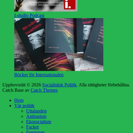
I-studio Podcast
Böcker för Internationalen
Upphovsrätt © 2026
Socialistisk Politik
. Alla rättigheter förbehållna.
Catch Base av
Catch Themes
Rulla
Hem
upp
Vår politik
Uttalanden
Antirasism
Ekosocialism
Facket
Feminism