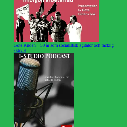
Göte Kildén – 50 år som socialistisk agitator och facklig
aktivist