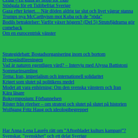
Stödgala för ett Tidöbefriat Sverige
Gaza efter kriget… När döden aldrig tar slut och livet vägrar stanna
Trumps nya McCarthyism mot Kuba och de ”röda”
Bodils betraktelser: Varför växer högern? (Del 5) Strutsfjädrarna gör
comeback
Om en eurocentrisk vänster
Strategidebatt: Bostadsorganisering inom och bortom
Hyresgästföreningen
Vad är naturen egentligen värd? – Intervju med Alyssa Battistoni
Sommarinsamling
Tema: Iran, imperialism och internationell solidaritet
Kriget som slutet på politikens medel
Modet att vara enhörning: Om den svenska vänstern och Iran
Kära läsare
Boksymposium: Förbannelsen
Röster från rörelser – om strategi och slutet på slutet på historien
Wolfgang Fritz Haug och ideologibegreppet
Har Anna-Lena Laurén rätt om ”Aftonbladet kulturs kampanj”?
Svenskar, ”svenskhet” och ett delat Sverige