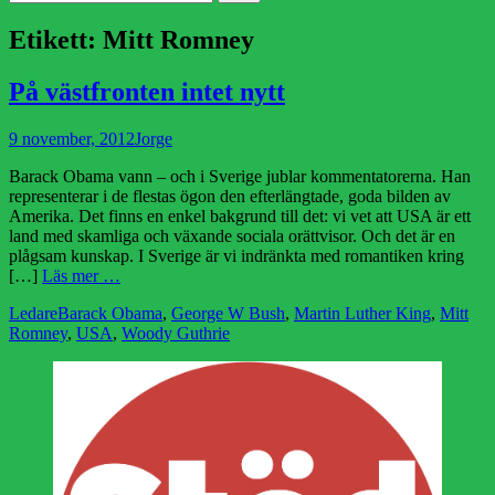
efter:
Etikett:
Mitt Romney
På västfronten intet nytt
Publicerad
Författare
9 november, 2012
Jorge
den
Barack Obama vann – och i Sverige jublar kommentatorerna. Han
representerar i de flestas ögon den efterlängtade, goda bilden av
Amerika. Det finns en enkel bakgrund till det: vi vet att USA är ett
land med skamliga och växande sociala orättvisor. Och det är en
plågsam kunskap. I Sverige är vi indränkta med romantiken kring
[…]
Läs mer …
Kategorier
Etiketter
Ledare
Barack Obama
,
George W Bush
,
Martin Luther King
,
Mitt
Romney
,
USA
,
Woody Guthrie