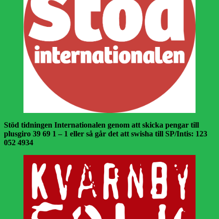
Stöd tidningen Internationalen genom att skicka pengar till
plusgiro 39 69 1 – 1 eller så går det att swisha till SP/Intis: 123
052 4934