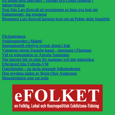
En annan sorts läsecirkel – Hamlet och Godot fungerar i
rättspsykiatrin
Svar från Lars Renvall på recensionen av hans nya bok om
Palmemordet: Jag resonerar
Bloggaren Lars Renvall lanserar teori om att Palme sköts framifrån
Flickmördaren
Sjukhusmorden i Malmö
Internationellt efterlyst svensk dömd i Irak
Vänsterns största Youtube-kanal – intressant i Flamman
Vid en gränsstation av Antonis Samarakis
När internet blir en plats för maskiner och inte människor
Efterskörd från Fotbolls-VM
Österfärnebo – en skola stoppade folkminskning
Den osynliga nåden av Bernt Olov Andersson
Massmördaren som var polis