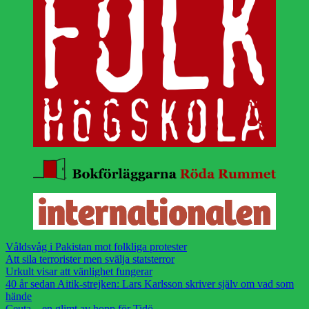
Våldsvåg i Pakistan mot folkliga protester
Att sila terrorister men svälja statsterror
Urkult visar att vänlighet fungerar
40 år sedan Aitik-strejken: Lars Karlsson skriver själv om vad som
hände
Ceuta – en glimt av hopp för Tidö