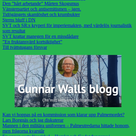
Den ”hårt arbetande” Mårten Skogsmus
Vänsterpartiet och antisemitismen – igen.
Tidögängets skamlöshet och krumbukter
Sterns bluff i DN
SVT och SR:s kryperi för imperiemakten, med värdelös journalistik
som resultat
SVT krattar manegen för en missdådare
”En fruktansvärd kortsiktighet”
Till tvättstugans försvar
Kan vi hoppas på en kommission som klarar upp Palmemordet?
Lars Borgnäs och jag diskuterar
Mannen i den militära uniformen – Palmeutredarna hittade honom,
men frågorna kvarstår