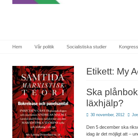
Primär meny
Hoppa
Hem
Vår politik
Socialistiska studier
Kongress
till
innehåll
Etikett:
My A
Ska plånboke
läxhjälp?
Publicerad
Förfat
30 november, 2012
Jor
den
Den 5 december ska riksdag
idag är det möjligt att –