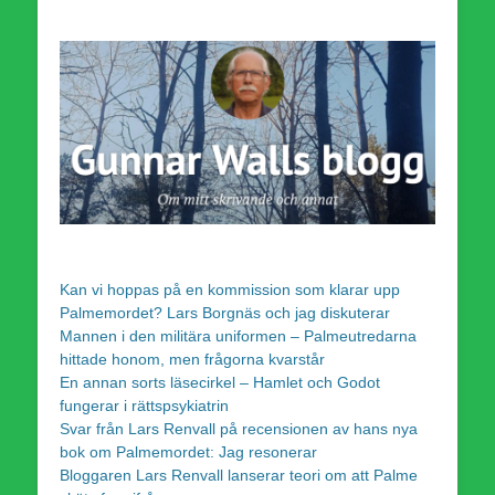
Kan vi hoppas på en kommission som klarar upp
Palmemordet? Lars Borgnäs och jag diskuterar
Mannen i den militära uniformen – Palmeutredarna
hittade honom, men frågorna kvarstår
En annan sorts läsecirkel – Hamlet och Godot
fungerar i rättspsykiatrin
Svar från Lars Renvall på recensionen av hans nya
bok om Palmemordet: Jag resonerar
Bloggaren Lars Renvall lanserar teori om att Palme