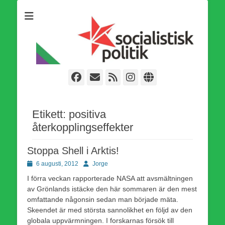
Som medlem i Socialistisk Politik är du medlem i den
Socialistisk Politik
världsomfattande socialistiska Fjärde Internationalen och en viktig
tillgång i kampen för en socialistisk framtid!
Facebook
E-
Webbflöde
Instagram
Webbplats
post
Etikett:
positiva
återkopplingseffekter
Stoppa Shell i Arktis!
Publicerad
Författare
6 augusti, 2012
Jorge
den
I förra veckan rapporterade NASA att avsmältningen
av Grönlands istäcke den här sommaren är den mest
omfattande någonsin sedan man började mäta.
Skeendet är med största sannolikhet en följd av den
globala uppvärmningen. I forskarnas försök till