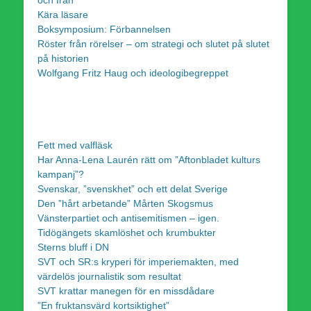
Kära läsare
Boksymposium: Förbannelsen
Röster från rörelser – om strategi och slutet på slutet
på historien
Wolfgang Fritz Haug och ideologibegreppet
Fett med valfläsk
Har Anna-Lena Laurén rätt om ”Aftonbladet kulturs
kampanj”?
Svenskar, ”svenskhet” och ett delat Sverige
Den ”hårt arbetande” Mårten Skogsmus
Vänsterpartiet och antisemitismen – igen.
Tidögängets skamlöshet och krumbukter
Sterns bluff i DN
SVT och SR:s kryperi för imperiemakten, med
värdelös journalistik som resultat
SVT krattar manegen för en missdådare
”En fruktansvärd kortsiktighet”