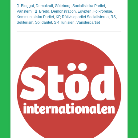
Kategorier
Bloggat
,
Demokrati
,
Göteborg
,
Socialistiska Partiet
,
Etiketter
Vänstern
Bredd
,
Demonstration
,
Egypten
,
Folkrörelse
,
Kommunistiska Partiet
,
KP
,
Rättvisepartiet Socialisterna
,
RS
,
Sekterism
,
Solidaritet
,
SP
,
Tunisien
,
Vänsterpartiet