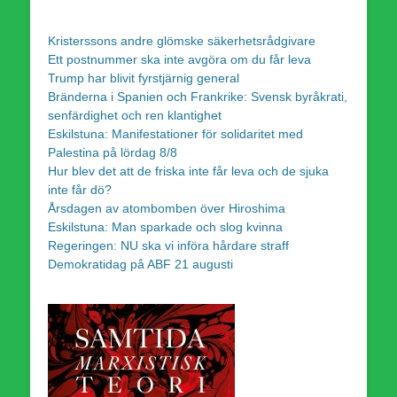
Kristerssons andre glömske säkerhetsrådgivare
Ett postnummer ska inte avgöra om du får leva
Trump har blivit fyrstjärnig general
Bränderna i Spanien och Frankrike: Svensk byråkrati,
senfärdighet och ren klantighet
Eskilstuna: Manifestationer för solidaritet med
Palestina på lördag 8/8
Hur blev det att de friska inte får leva och de sjuka
inte får dö?
Årsdagen av atombomben över Hiroshima
Eskilstuna: Man sparkade och slog kvinna
Regeringen: NU ska vi införa hårdare straff
Demokratidag på ABF 21 augusti