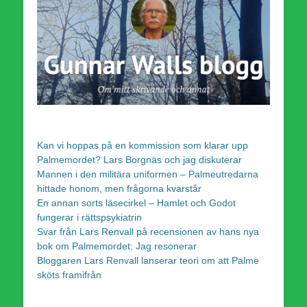
Kan vi hoppas på en kommission som klarar upp
Palmemordet? Lars Borgnäs och jag diskuterar
Mannen i den militära uniformen – Palmeutredarna
hittade honom, men frågorna kvarstår
En annan sorts läsecirkel – Hamlet och Godot
fungerar i rättspsykiatrin
Svar från Lars Renvall på recensionen av hans nya
bok om Palmemordet: Jag resonerar
Bloggaren Lars Renvall lanserar teori om att Palme
sköts framifrån