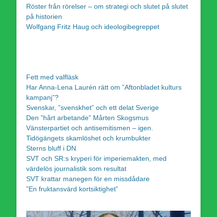
Röster från rörelser – om strategi och slutet på slutet
på historien
Wolfgang Fritz Haug och ideologibegreppet
Fett med valfläsk
Har Anna-Lena Laurén rätt om ”Aftonbladet kulturs
kampanj”?
Svenskar, ”svenskhet” och ett delat Sverige
Den ”hårt arbetande” Mårten Skogsmus
Vänsterpartiet och antisemitismen – igen.
Tidögängets skamlöshet och krumbukter
Sterns bluff i DN
SVT och SR:s kryperi för imperiemakten, med
värdelös journalistik som resultat
SVT krattar manegen för en missdådare
”En fruktansvärd kortsiktighet”