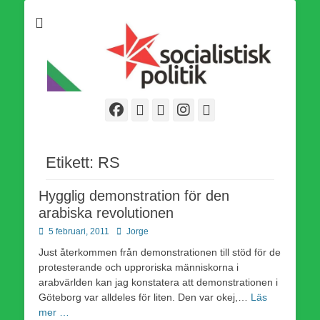
Som medlem i Socialistisk Politik är du medlem i den
Socialistisk Politik
världsomfattande socialistiska Fjärde Internationalen och en viktig
tillgång i kampen för en socialistisk framtid!
Facebook
E-
Webbflöde
Instagram
Webbplats
post
Etikett:
RS
Hygglig demonstration för den
arabiska revolutionen
Publicerad
Författare
5 februari, 2011
Jorge
den
Just återkommen från demonstrationen till stöd för de
protesterande och upproriska människorna i
arabvärlden kan jag konstatera att demonstrationen i
Göteborg var alldeles för liten. Den var okej,…
Läs
mer …