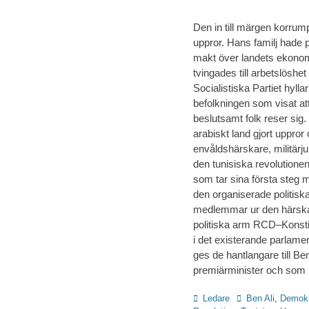
Den in till märgen korrumpe
uppror. Hans familj hade 
makt över landets ekonom
tvingades till arbetslöshe
Socialistiska Partiet hyl
befolkningen som visat att 
beslutsamt folk reser sig.
arabiskt land gjort uppror
envåldshärskare, militärju
den tunisiska revolutionen
som tar sina första steg m
den organiserade politisk
medlemmar ur den härskan
politiska arm RCD–Konstit
i det existerande parlamen
ges de hantlangare till Ben
premiärminister och som ka
Kategorier
Etiketter
Ledare
Ben Ali
,
Demokr