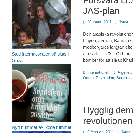
Försvara Li
JAS-plan
Publicerad
Författare
20 mars, 2011
Jorge
den
Den arabiska revolutione
Libyen, Jemen, Bahrain sk
medborgares längtan efter 
allierade till väst. Och nu
Stöd Internationalen på plats i
bomber för att slå ut Kha
Gaza!
Kategorier
Etiketter
Internationellt
Algeriet
,
Oman
,
Revolution
,
Saudiara
Hygglig demo
revolutionen
Nytt nummer av Röda rummet
Publicerad
Författare
5 februari, 2011
Jorge