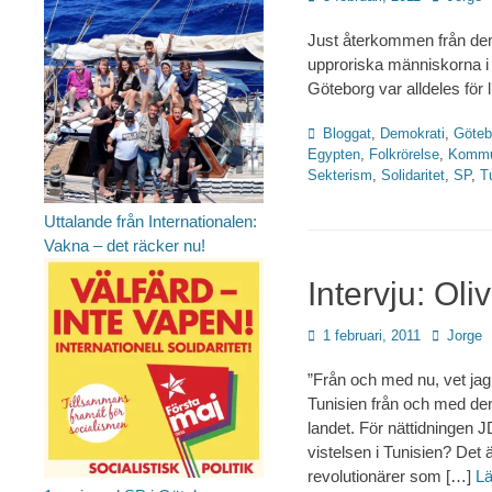
den
Just återkommen från demo
upproriska människorna i 
Göteborg var alldeles för
Kategorier
Bloggat
,
Demokrati
,
Göteb
Egypten
,
Folkrörelse
,
Kommun
Sekterism
,
Solidaritet
,
SP
,
T
Uttalande från Internationalen:
Vakna – det räcker nu!
Intervju: Ol
Publicerad
Författare
1 februari, 2011
Jorge
den
”Från och med nu, vet jag 
Tunisien från och med den
landet. För nättidningen J
vistelsen i Tunisien? Det ä
revolutionärer som […]
L