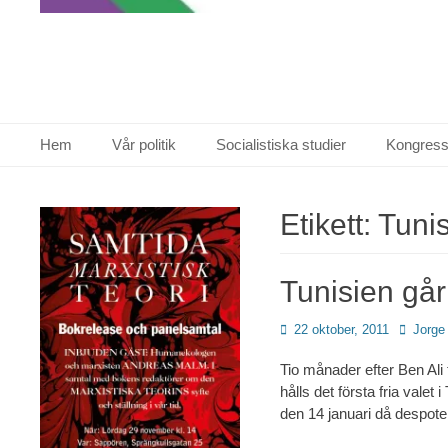
Primär meny
Hoppa
Hem
Vår politik
Socialistiska studier
Kongress
till
innehåll
Etikett:
Tuni
Tunisien går t
Publicerad
Författa
22 oktober, 2011
Jorge
den
Tio månader efter Ben Ali 
hålls det första fria valet
den 14 januari då despote