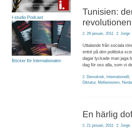
Tunisien: de
I-studio Podcast
revolutionen
Publicerad
Författar
28 januari, 2011
Jorge
den
Uttalande från sociala röre
entré på den politiska sc
dagar lyckade man jaga bor
Böcker för Internationalen
dag för oss alla, som vi
Kategorier
Demokrati
,
Internationellt
,
Diktatur
,
Mellanöstern
,
Norda
En härlig dof
Publicerad
Författar
21 januari, 2011
Jorge
den