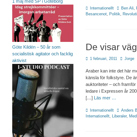
1 maj med SP i Göteborg
Kategorier
Etiketter
Internationellt
Ben Ali
,
Besancenot
,
Politik
,
Revolut
De visar vä
Göte Kildén – 50 år som
socialistisk agitator och facklig
Publicerad
Författare
1 februari, 2011
Jorge
aktivist
den
Araber kan inte det här 
känsla för folkstyre. De är
auktoriteter – och framför
ledare i Expressen år 2006
[…]
Läs mer …
Kategorier
Etiketter
Internationellt
Anders B
Internationellt
,
Liberaler
,
Med