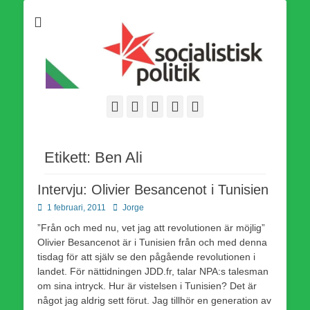
Som medlem i Socialistisk Politik är du medlem i den
Socialistisk Politik
världsomfattande socialistiska Fjärde Internationalen och en viktig
tillgång i kampen för en socialistisk framtid!
Facebook
E-
Webbflöde
Instagram
Webbplats
post
Etikett:
Ben Ali
Intervju: Olivier Besancenot i Tunisien
Publicerad
Författare
1 februari, 2011
Jorge
den
”Från och med nu, vet jag att revolutionen är möjlig”
Olivier Besancenot är i Tunisien från och med denna
tisdag för att själv se den pågående revolutionen i
landet. För nättidningen JDD.fr, talar NPA:s talesman
om sina intryck. Hur är vistelsen i Tunisien? Det är
något jag aldrig sett förut. Jag tillhör en generation av