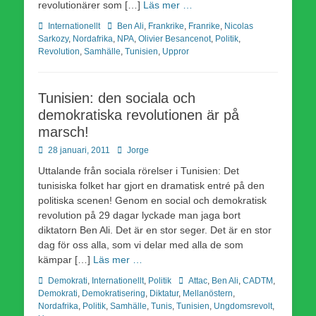
revolutionärer som […]
Läs mer …
Kategorier
Etiketter
Internationellt
Ben Ali
,
Frankrike
,
Franrike
,
Nicolas
Sarkozy
,
Nordafrika
,
NPA
,
Olivier Besancenot
,
Politik
,
Revolution
,
Samhälle
,
Tunisien
,
Uppror
Tunisien: den sociala och
demokratiska revolutionen är på
marsch!
Publicerad
Författare
28 januari, 2011
Jorge
den
Uttalande från sociala rörelser i Tunisien: Det
tunisiska folket har gjort en dramatisk entré på den
politiska scenen! Genom en social och demokratisk
revolution på 29 dagar lyckade man jaga bort
diktatorn Ben Ali. Det är en stor seger. Det är en stor
dag för oss alla, som vi delar med alla de som
kämpar […]
Läs mer …
Kategorier
Etiketter
Demokrati
,
Internationellt
,
Politik
Attac
,
Ben Ali
,
CADTM
,
Demokrati
,
Demokratisering
,
Diktatur
,
Mellanöstern
,
Nordafrika
,
Politik
,
Samhälle
,
Tunis
,
Tunisien
,
Ungdomsrevolt
,