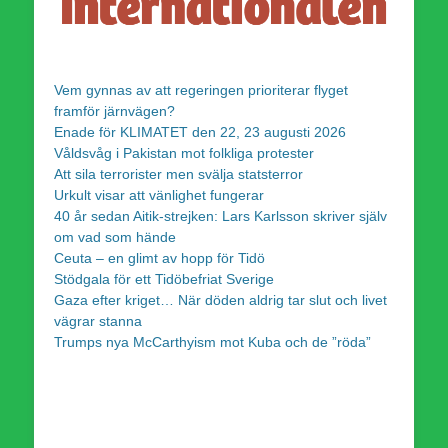
Vem gynnas av att regeringen prioriterar flyget
framför järnvägen?
Enade för KLIMATET den 22, 23 augusti 2026
Våldsvåg i Pakistan mot folkliga protester
Att sila terrorister men svälja statsterror
Urkult visar att vänlighet fungerar
40 år sedan Aitik-strejken: Lars Karlsson skriver själv
om vad som hände
Ceuta – en glimt av hopp för Tidö
Stödgala för ett Tidöbefriat Sverige
Gaza efter kriget… När döden aldrig tar slut och livet
vägrar stanna
Trumps nya McCarthyism mot Kuba och de ”röda”