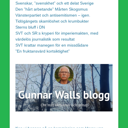
Svenskar, ”svenskhet” och ett delat Sverige
Den ”hårt arbetande” Mårten Skogsmus
Vänsterpartiet och antisemitismen – igen.
Tidögängets skamlöshet och krumbukter
Sterns bluff i DN
SVT och SR:s kryperi för imperiemakten, med
värdelös journalistik som resultat
SVT krattar manegen för en missdådare
”En fruktansvärd kortsiktighet”