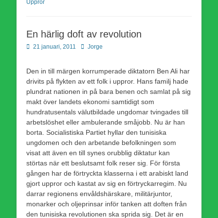
Uppror
En härlig doft av revolution
Publicerad
Författare
21 januari, 2011
Jorge
den
Den in till märgen korrumperade diktatorn Ben Ali har
drivits på flykten av ett folk i uppror. Hans familj hade
plundrat nationen in på bara benen och samlat på sig
makt över landets ekonomi samtidigt som
hundratusentals välutbildade ungdomar tvingades till
arbetslöshet eller ambulerande småjobb. Nu är han
borta. Socialistiska Partiet hyllar den tunisiska
ungdomen och den arbetande befolkningen som
visat att även en till synes orubblig diktatur kan
störtas när ett beslutsamt folk reser sig. För första
gången har de förtryckta klasserna i ett arabiskt land
gjort uppror och kastat av sig en förtryckarregim. Nu
darrar regionens envåldshärskare, militärjuntor,
monarker och oljeprinsar inför tanken att doften från
den tunisiska revolutionen ska sprida sig. Det är en