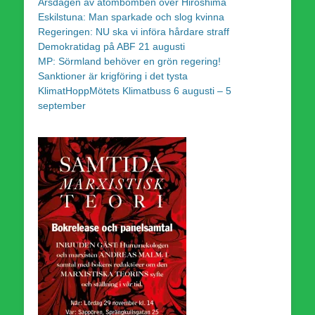
Årsdagen av atombomben över Hiroshima
Eskilstuna: Man sparkade och slog kvinna
Regeringen: NU ska vi införa hårdare straff
Demokratidag på ABF 21 augusti
MP: Sörmland behöver en grön regering!
Sanktioner är krigföring i det tysta
KlimatHoppMötets Klimatbuss 6 augusti – 5
september