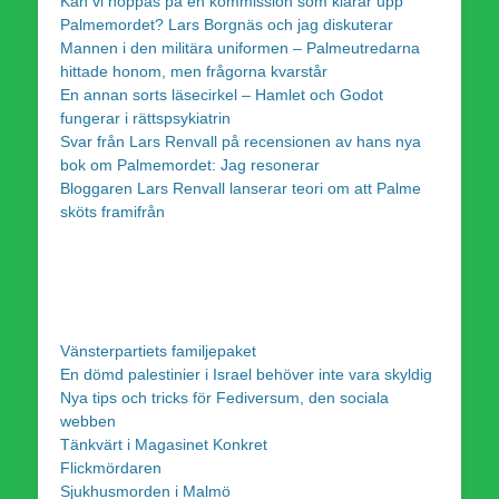
Kan vi hoppas på en kommission som klarar upp
Palmemordet? Lars Borgnäs och jag diskuterar
Mannen i den militära uniformen – Palmeutredarna
hittade honom, men frågorna kvarstår
En annan sorts läsecirkel – Hamlet och Godot
fungerar i rättspsykiatrin
Svar från Lars Renvall på recensionen av hans nya
bok om Palmemordet: Jag resonerar
Bloggaren Lars Renvall lanserar teori om att Palme
sköts framifrån
Vänsterpartiets familjepaket
En dömd palestinier i Israel behöver inte vara skyldig
Nya tips och tricks för Fediversum, den sociala
webben
Tänkvärt i Magasinet Konkret
Flickmördaren
Sjukhusmorden i Malmö