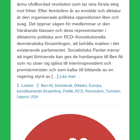
ännu ofullbordad revolution som tar sina första steg
mot frihet. Efter femtiofem år av envälde och diktatur
är den organiserade politiska oppositionen liten och
svag. Det öppnar vägen för medlemmar ur den
härskande klassen och dess representanter i
diktatorns politiska arm RCD–Konstitutionella
demokratiska församlingen, att behålla makten i det
existerande parlamentet. Socialistiska Partiet menar
att inget förtroende kan ges de hantlangare till Ben Ali
som nu utser sig själva till interimspresident och
premiärminister och som kallar till bildande av en
regering styrd av […]
Läs mer …
Kategorier
Etiketter
Ledare
Ben Ali
,
Demokrati
,
Diktatur
,
Europa
,
konstituerande församling
,
Politik
,
RCD
,
Revolution
,
Tunisien
,
Uppror
,
USA