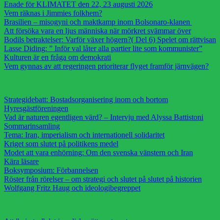
Enade för KLIMATET den 22, 23 augusti 2026
Vem räknas i Jimmies folkhem?
Brasilien – misogyni och maktkamp inom Bolsonaro-klanen
Att försöka vara en ljus människa när mörkret svämmar över
Bodils betraktelser: Varför växer högern?( Del 6) Spelet om rättvisan
Lasse Diding: ” Inför val låter alla partier lite som kommunister”
Kulturen är en fråga om demokrati
Vem gynnas av att regeringen prioriterar flyget framför järnvägen?
Strategidebatt: Bostadsorganisering inom och bortom
Hyresgästföreningen
Vad är naturen egentligen värd? – Intervju med Alyssa Battistoni
Sommarinsamling
Tema: Iran, imperialism och internationell solidaritet
Kriget som slutet på politikens medel
Modet att vara enhörning: Om den svenska vänstern och Iran
Kära läsare
Boksymposium: Förbannelsen
Röster från rörelser – om strategi och slutet på slutet på historien
Wolfgang Fritz Haug och ideologibegreppet