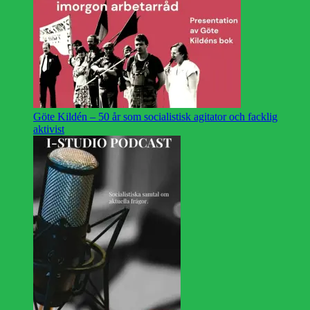
Göte Kildén – 50 år som socialistisk agitator och facklig
aktivist