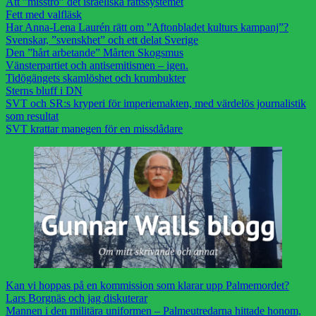
Att ”misstro” det israeliska rättssystemet
Fett med valfläsk
Har Anna-Lena Laurén rätt om ”Aftonbladet kulturs kampanj”?
Svenskar, ”svenskhet” och ett delat Sverige
Den ”hårt arbetande” Mårten Skogsmus
Vänsterpartiet och antisemitismen – igen.
Tidögängets skamlöshet och krumbukter
Sterns bluff i DN
SVT och SR:s kryperi för imperiemakten, med värdelös journalistik
som resultat
SVT krattar manegen för en missdådare
Kan vi hoppas på en kommission som klarar upp Palmemordet?
Lars Borgnäs och jag diskuterar
Mannen i den militära uniformen – Palmeutredarna hittade honom,