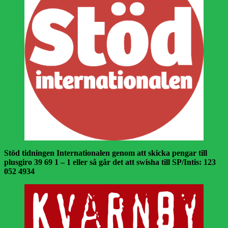
Stöd tidningen Internationalen genom att skicka pengar till
plusgiro 39 69 1 – 1 eller så går det att swisha till SP/Intis: 123
052 4934