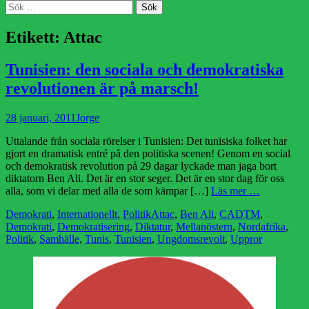
Sök
Sök
efter:
Etikett:
Attac
Tunisien: den sociala och demokratiska
revolutionen är på marsch!
Publicerad
Författare
28 januari, 2011
Jorge
den
Uttalande från sociala rörelser i Tunisien: Det tunisiska folket har
gjort en dramatisk entré på den politiska scenen! Genom en social
och demokratisk revolution på 29 dagar lyckade man jaga bort
diktatorn Ben Ali. Det är en stor seger. Det är en stor dag för oss
alla, som vi delar med alla de som kämpar […]
Läs mer …
Kategorier
Etiketter
Demokrati
,
Internationellt
,
Politik
Attac
,
Ben Ali
,
CADTM
,
Demokrati
,
Demokratisering
,
Diktatur
,
Mellanöstern
,
Nordafrika
,
Politik
,
Samhälle
,
Tunis
,
Tunisien
,
Ungdomsrevolt
,
Uppror