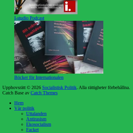
I-studio Podcast
Böcker för Internationalen
Upphovsrätt © 2026
Socialistisk Politik
. Alla rättigheter förbehållna.
Catch Base av
Catch Themes
Rulla
Hem
upp
Vår politik
Uttalanden
Antirasism
Ekosocialism
Facket