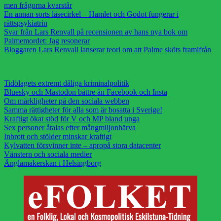
men frågorna kvarstår
En annan sorts läsecirkel – Hamlet och Godot fungerar i
rättspsykiatrin
Svar från Lars Renvall på recensionen av hans nya bok om
Palmemordet: Jag resonerar
Bloggaren Lars Renvall lanserar teori om att Palme sköts framifrån
Tidölagets extremt dåliga kriminalpolitik
Bluesky och Mastodon bättre än Facebook och Insta
Om märkligheter på den sociala webben
Samma rättigheter för alla som är bosatta i Sverige!
Kraftigt ökat stöd för V och MP bland unga
Sex personer åtalas efter mångmiljonhärva
Inbrott och stölder minskar kraftigt
Kylvatten försvinner inte – apropå stora datacenter
Vänstern och sociala medier
Änglamakerskan i Helsingborg