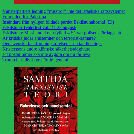
Vänsterpartiets ledning ”misstror” inte det israeliska rättssystemet
Framtiden för Palestina
Insändare från nyligen bildade partiet Eskilstunaborna! (E!)
Eskilstuna Teaterfestival: 21-23 augusti
Eskilstuna: Misshandel och fylleri – Så var polisens lördagsnatt
Är kritiska judar antisemiter och terroristkramare?
Den svenska fackföreningsrörelsen – en tandlös tiger
Kristerssons andre glömske säkerhetsrådgivare
Ett postnummer ska inte avgöra om du får leva
Trump har blivit fyrstjärnig general