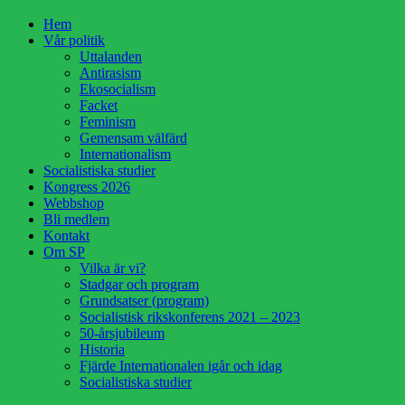
Hoppa
Hem
till
Vår politik
innehåll
Uttalanden
Antirasism
Ekosocialism
Facket
Feminism
Gemensam välfärd
Internationalism
Socialistiska studier
Kongress 2026
Webbshop
Bli medlem
Kontakt
Om SP
Vilka är vi?
Stadgar och program
Grundsatser (program)
Socialistisk rikskonferens 2021 – 2023
50-årsjubileum
Historia
Fjärde Internationalen igår och idag
Socialistiska studier