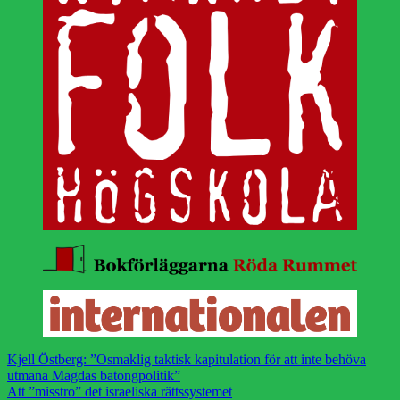
Kjell Östberg: ”Osmaklig taktisk kapitulation för att inte behöva
utmana Magdas batongpolitik”
Att ”misstro” det israeliska rättssystemet