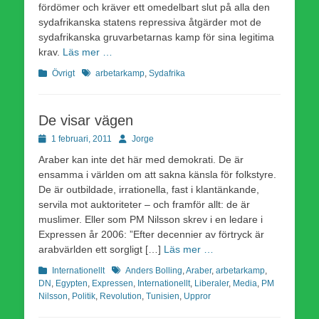
fördömer och kräver ett omedelbart slut på alla den
sydafrikanska statens repressiva åtgärder mot de
sydafrikanska gruvarbetarnas kamp för sina legitima
krav.
Läs mer …
Kategorier
Etiketter
Övrigt
arbetarkamp
,
Sydafrika
De visar vägen
Publicerad
Författare
1 februari, 2011
Jorge
den
Araber kan inte det här med demokrati. De är
ensamma i världen om att sakna känsla för folkstyre.
De är outbildade, irrationella, fast i klantänkande,
servila mot auktoriteter – och framför allt: de är
muslimer. Eller som PM Nilsson skrev i en ledare i
Expressen år 2006: ”Efter decennier av förtryck är
arabvärlden ett sorgligt […]
Läs mer …
Kategorier
Etiketter
Internationellt
Anders Bolling
,
Araber
,
arbetarkamp
,
DN
,
Egypten
,
Expressen
,
Internationellt
,
Liberaler
,
Media
,
PM
Nilsson
,
Politik
,
Revolution
,
Tunisien
,
Uppror