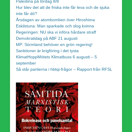
Palestina på lördag 8/8
Hur blev det att de friska inte får leva och de sjuka
inte får dö?
Årsdagen av atombomben över Hiroshima
Eskilstuna: Man sparkade och slog kvinna
Regeringen: NU ska vi införa hårdare straff
Demokratidag på ABF 21 augusti
MP: Sörmland behöver en grön regering!
Sanktioner är krigföring i det tysta
KlimatHoppMötets Klimatbuss 6 augusti – 5
september
Så står partierna i hbtqi-frågor – Rapport från RFSL