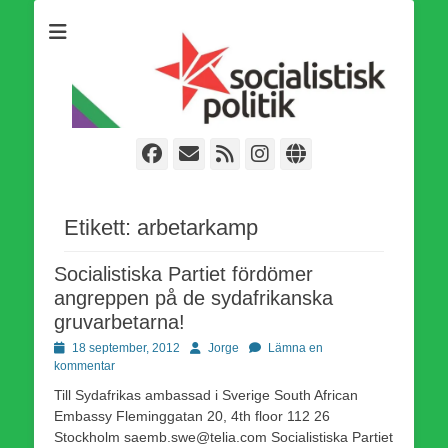
Som medlem i Socialistisk Politik är du medlem i den
Socialistisk Politik
världsomfattande socialistiska Fjärde Internationalen och en viktig
tillgång i kampen för en socialistisk framtid!
Facebook
E-
Webbflöde
Instagram
Webbplats
post
Etikett:
arbetarkamp
Socialistiska Partiet fördömer
angreppen på de sydafrikanska
gruvarbetarna!
Publicerad
Författare
18 september, 2012
Jorge
Lämna en
den
kommentar
Till Sydafrikas ambassad i Sverige South African
Embassy Fleminggatan 20, 4th floor 112 26
Stockholm saemb.swe@telia.com Socialistiska Partiet