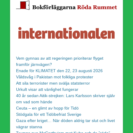
Vem gynnas av att regeringen prioriterar flyget
framför järnvägen?
Enade för KLIMATET den 22, 23 augusti 2026
Våldsvåg i Pakistan mot folkliga protester
Att sila terrorister men svälja statsterror
Urkult visar att vänlighet fungerar
40 år sedan Aitik-strejken: Lars Karlsson skriver själv
om vad som hände
Ceuta – en glimt av hopp för Tidö
Stödgala för ett Tidöbefriat Sverige
Gaza efter kriget… När döden aldrig tar slut och livet
vägrar stanna
Trumps nya McCarthyism mot Kuba och de ”röda”