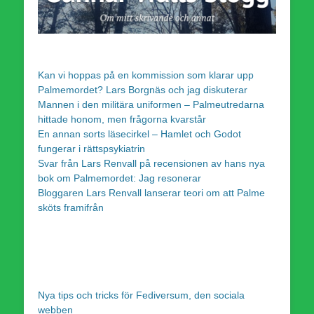
Kan vi hoppas på en kommission som klarar upp
Palmemordet? Lars Borgnäs och jag diskuterar
Mannen i den militära uniformen – Palmeutredarna
hittade honom, men frågorna kvarstår
En annan sorts läsecirkel – Hamlet och Godot
fungerar i rättspsykiatrin
Svar från Lars Renvall på recensionen av hans nya
bok om Palmemordet: Jag resonerar
Bloggaren Lars Renvall lanserar teori om att Palme
sköts framifrån
Nya tips och tricks för Fediversum, den sociala
webben