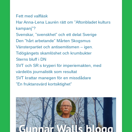
Fett med valfläsk
Har Anna-Lena Laurén rätt om ”Aftonbladet kulturs
kampanj”?
Svenskar, ”svenskhet” och ett delat Sverige
Den ”hårt arbetande” Mårten Skogsmus
Vänsterpartiet och antisemitismen – igen.
Tidögängets skamlöshet och krumbukter
Sterns bluff i DN
SVT och SR:s kryperi för imperiemakten, med
värdelös journalistik som resultat
SVT krattar manegen för en missdådare
”En fruktansvärd kortsiktighet”