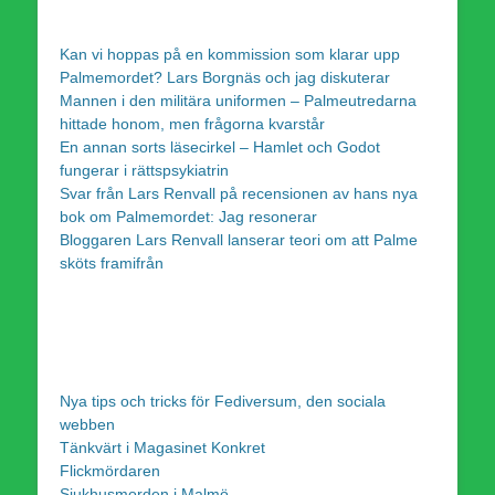
Kan vi hoppas på en kommission som klarar upp
Palmemordet? Lars Borgnäs och jag diskuterar
Mannen i den militära uniformen – Palmeutredarna
hittade honom, men frågorna kvarstår
En annan sorts läsecirkel – Hamlet och Godot
fungerar i rättspsykiatrin
Svar från Lars Renvall på recensionen av hans nya
bok om Palmemordet: Jag resonerar
Bloggaren Lars Renvall lanserar teori om att Palme
sköts framifrån
Nya tips och tricks för Fediversum, den sociala
webben
Tänkvärt i Magasinet Konkret
Flickmördaren
Sjukhusmorden i Malmö