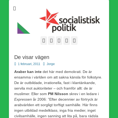
Som medlem i Socialistisk Politik är du medlem i den
Socialistisk Politik
världsomfattande socialistiska Fjärde Internationalen och en viktig
tillgång i kampen för en socialistisk framtid!
Facebook
E-
Webbflöde
Instagram
Webbplats
post
De visar vägen
Publicerad
Författare
1 februari, 2011
Jorge
den
Araber kan inte
det här med demokrati. De är
ensamma i världen om att sakna känsla för folkstyre.
De är outbildade, irrationella, fast i klantänkande,
servila mot auktoriteter – och framför allt: de är
muslimer. Eller som
PM Nilsson
skrev i en ledare i
Expressen
år 2006: ”Efter decennier av förtryck är
arabvärlden ett sorgligt torftigt samhälle. Här finns
ingen utbildad medelklass, inga fria medier, inget
civilsamhälle, ingen sanning att lita på, bara rädsla