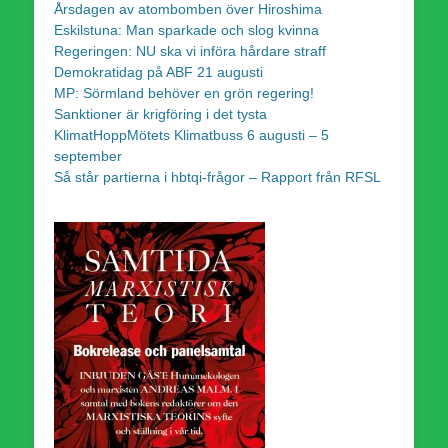
Årsdagen av atombomben över Hiroshima
Eskilstuna: Man sparkade och slog kvinna
Regeringen: NU ska vi införa hårdare straff
Demokratidag på ABF 21 augusti
MP: Sörmland behöver en grön regering!
Sanktioner är krigföring i det tysta
KlimatHoppMötets Klimatbuss 6 augusti – 5
september
Så står partierna i hbtqi-frågor – Rapport från RFSL