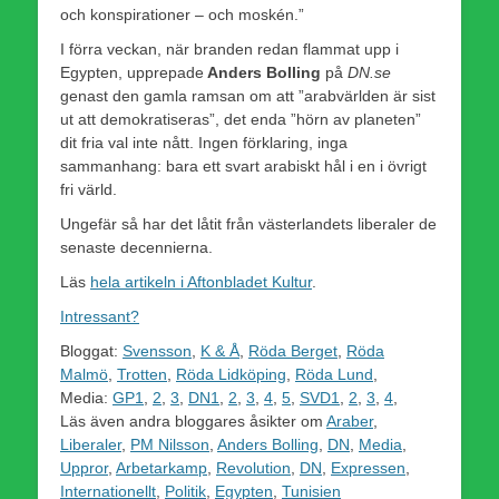
och konspirationer – och moskén.”
I förra veckan, när branden redan flammat upp i
Egypten, upprepade
Anders Bolling
på
DN.se
genast den gamla ramsan om att ”arabvärlden är sist
ut att demokratiseras”, det enda ”hörn av planeten”
dit fria val inte nått. Ingen förklaring, inga
sammanhang: bara ett svart arabiskt hål i en i övrigt
fri värld.
Ungefär så har det låtit från västerlandets liberaler de
senaste decennierna.
Läs
hela artikeln i Aftonbladet Kultur
.
Intressant?
Bloggat:
Svensson
,
K & Å
,
Röda Berget
,
Röda
Malmö
,
Trotten
,
Röda Lidköping
,
Röda Lund
,
Media:
GP1
,
2
,
3
,
DN1
,
2
,
3
,
4
,
5
,
SVD1
,
2
,
3
,
4
,
Läs även andra bloggares åsikter om
Araber
,
Liberaler
,
PM Nilsson
,
Anders Bolling
,
DN
,
Media
,
Uppror
,
Arbetarkamp
,
Revolution
,
DN
,
Expressen
,
Internationellt
,
Politik
,
Egypten
,
Tunisien