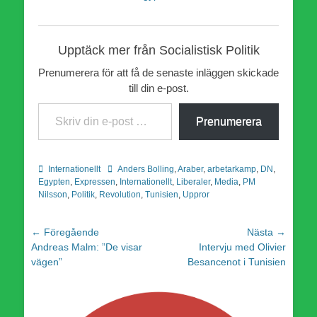
Upptäck mer från Socialistisk Politik
Prenumerera för att få de senaste inläggen skickade
till din e-post.
Skriv din e-post …
Prenumerera
Kategorier
Etiketter
Internationellt
Anders Bolling
,
Araber
,
arbetarkamp
,
DN
,
Egypten
,
Expressen
,
Internationellt
,
Liberaler
,
Media
,
PM
Nilsson
,
Politik
,
Revolution
,
Tunisien
,
Uppror
Inläggsnavigering
← Föregående
Nästa →
Föregående
Nästa
Andreas Malm: ”De visar
Intervju med Olivier
inlägg:
inlägg:
vägen”
Besancenot i Tunisien