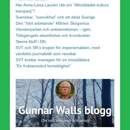
Har Anna-Lena Laurén rätt om ”Aftonbladet kulturs
kampanj”?
Svenskar, ”svenskhet” och ett delat Sverige
Den ”hårt arbetande” Mårten Skogsmus
Vänsterpartiet och antisemitismen – igen.
Tidögängets skamlöshet och krumbukter
Sterns bluff i DN
SVT och SR:s kryperi för imperiemakten, med
värdelös journalistik som resultat
SVT krattar manegen för en missdådare
”En fruktansvärd kortsiktighet”