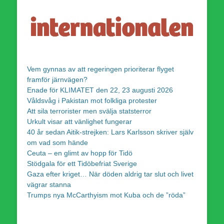
Vem gynnas av att regeringen prioriterar flyget
framför järnvägen?
Enade för KLIMATET den 22, 23 augusti 2026
Våldsvåg i Pakistan mot folkliga protester
Att sila terrorister men svälja statsterror
Urkult visar att vänlighet fungerar
40 år sedan Aitik-strejken: Lars Karlsson skriver själv
om vad som hände
Ceuta – en glimt av hopp för Tidö
Stödgala för ett Tidöbefriat Sverige
Gaza efter kriget… När döden aldrig tar slut och livet
vägrar stanna
Trumps nya McCarthyism mot Kuba och de ”röda”