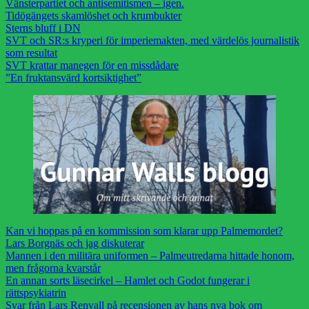
Vänsterpartiet och antisemitismen – igen.
Tidögängets skamlöshet och krumbukter
Sterns bluff i DN
SVT och SR:s kryperi för imperiemakten, med värdelös journalistik
som resultat
SVT krattar manegen för en missdådare
”En fruktansvärd kortsiktighet”
Kan vi hoppas på en kommission som klarar upp Palmemordet?
Lars Borgnäs och jag diskuterar
Mannen i den militära uniformen – Palmeutredarna hittade honom,
men frågorna kvarstår
En annan sorts läsecirkel – Hamlet och Godot fungerar i
rättspsykiatrin
Svar från Lars Renvall på recensionen av hans nya bok om