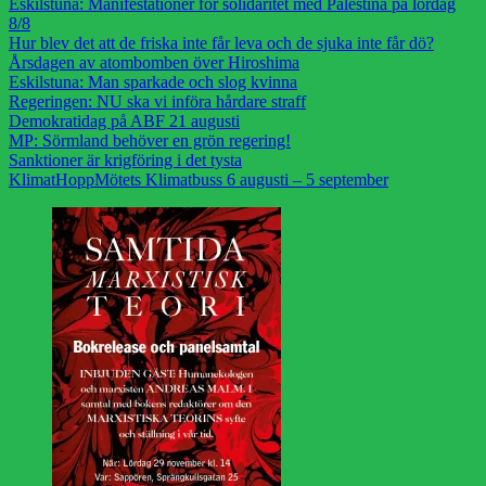
Eskilstuna: Manifestationer för solidaritet med Palestina på lördag
8/8
Hur blev det att de friska inte får leva och de sjuka inte får dö?
Årsdagen av atombomben över Hiroshima
Eskilstuna: Man sparkade och slog kvinna
Regeringen: NU ska vi införa hårdare straff
Demokratidag på ABF 21 augusti
MP: Sörmland behöver en grön regering!
Sanktioner är krigföring i det tysta
KlimatHoppMötets Klimatbuss 6 augusti – 5 september