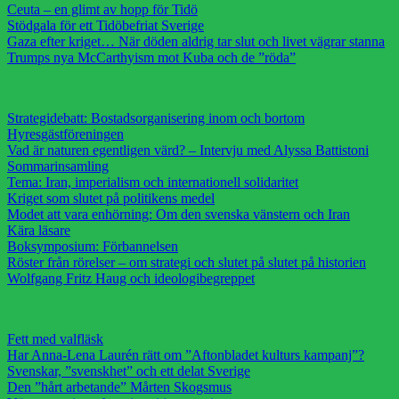
Ceuta – en glimt av hopp för Tidö
Stödgala för ett Tidöbefriat Sverige
Gaza efter kriget… När döden aldrig tar slut och livet vägrar stanna
Trumps nya McCarthyism mot Kuba och de ”röda”
Strategidebatt: Bostadsorganisering inom och bortom
Hyresgästföreningen
Vad är naturen egentligen värd? – Intervju med Alyssa Battistoni
Sommarinsamling
Tema: Iran, imperialism och internationell solidaritet
Kriget som slutet på politikens medel
Modet att vara enhörning: Om den svenska vänstern och Iran
Kära läsare
Boksymposium: Förbannelsen
Röster från rörelser – om strategi och slutet på slutet på historien
Wolfgang Fritz Haug och ideologibegreppet
Fett med valfläsk
Har Anna-Lena Laurén rätt om ”Aftonbladet kulturs kampanj”?
Svenskar, ”svenskhet” och ett delat Sverige
Den ”hårt arbetande” Mårten Skogsmus