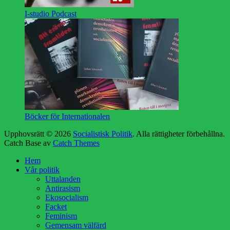
I-studio Podcast
Böcker för Internationalen
Upphovsrätt © 2026
Socialistisk Politik
. Alla rättigheter förbehållna.
Catch Base av
Catch Themes
Rulla
Hem
upp
Vår politik
Uttalanden
Antirasism
Ekosocialism
Facket
Feminism
Gemensam välfärd