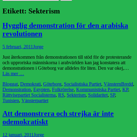
efter:
Etikett:
Sekterism
Hygglig demonstration för den arabiska
revolutionen
Publicerad
Författare
5 februari, 2011
Jorge
den
Just återkommen från demonstrationen till stöd för de protesterande
och upproriska människorna i arabvärlden kan jag konstatera att
demonstrationen i Göteborg var alldeles för liten. Den var okej,…
Läs mer …
Kategorier
Etiketter
Bloggat
,
Demokrati
,
Göteborg
,
Socialistiska Partiet
,
Vänstern
Bredd
,
Demonstration
,
Egypten
,
Folkrörelse
,
Kommunistiska Partiet
,
KP
,
Rättvisepartiet Socialisterna
,
RS
,
Sekterism
,
Solidaritet
,
SP
,
Tunisien
,
Vänsterpartiet
Att demonstrera och strejka är inte
odemokratiskt
Publicerad
Författare
12 januari, 2011
Jorge