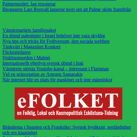
Palmemordet: Jag resonerar
Bloggaren Lars Renvall lanserar teori om att Palme sköts framifrån
Vänsterpartiets familjepaket
En dömd palestinier i Israel behöver inte vara skyldig
Nya tips och tricks för Fediversum, den sociala webben
Tänkvärt i Magasinet Konkret
Flickmördaren
Sjukhusmorden i Malmö
Internationellt efterlyst svensk dömd i Irak
Vänsterns största Youtube-kanal – intressant i Flamman
Vid en gränsstation av Antonis Samarakis
När internet blir en plats för maskiner och inte människor
Bränderna i Spanien och Frankrike: Svensk byråkrati, senfärdighet
och ren klantighet