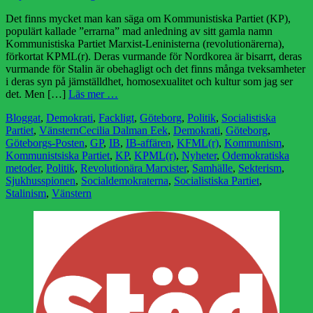
den
Det finns mycket man kan säga om Kommunistiska Partiet (KP),
populärt kallade ”errarna” mad anledning av sitt gamla namn
Kommunistiska Partiet Marxist-Leninisterna (revolutionärerna),
förkortat KPML(r). Deras vurmande för Nordkorea är bisarrt, deras
vurmande för Stalin är obehagligt och det finns många tveksamheter
i deras syn på jämställdhet, homosexualitet och kultur som jag ser
det. Men […]
Läs mer …
Kategorier
Bloggat
,
Demokrati
,
Fackligt
,
Göteborg
,
Politik
,
Socialistiska
Etiketter
Partiet
,
Vänstern
Cecilia Dalman Eek
,
Demokrati
,
Göteborg
,
Göteborgs-Posten
,
GP
,
IB
,
IB-affären
,
KFML(r)
,
Kommunism
,
Kommunistsiska Partiet
,
KP
,
KPML(r)
,
Nyheter
,
Odemokratiska
metoder
,
Politik
,
Revolutionära Marxister
,
Samhälle
,
Sekterism
,
Sjukhusspionen
,
Socialdemokraterna
,
Socialistiska Partiet
,
Stalinism
,
Vänstern