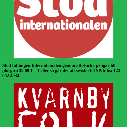
Stöd tidningen Internationalen genom att skicka pengar till
plusgiro 39 69 1 – 1 eller så går det att swisha till SP/Intis: 123
052 4934