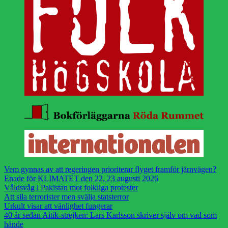
Vem gynnas av att regeringen prioriterar flyget framför järnvägen?
Enade för KLIMATET den 22, 23 augusti 2026
Våldsvåg i Pakistan mot folkliga protester
Att sila terrorister men svälja statsterror
Urkult visar att vänlighet fungerar
40 år sedan Aitik-strejken: Lars Karlsson skriver själv om vad som
hände