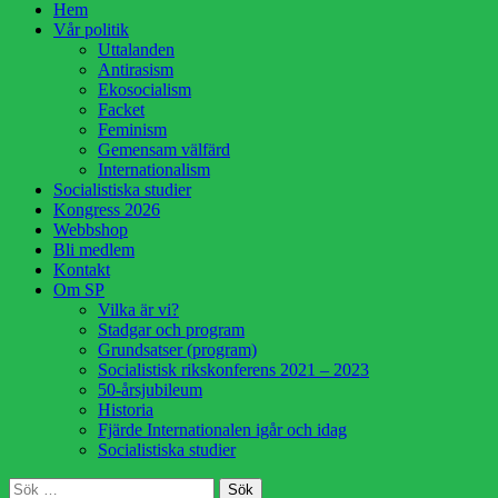
Hoppa
Hem
till
Vår politik
innehåll
Uttalanden
Antirasism
Ekosocialism
Facket
Feminism
Gemensam välfärd
Internationalism
Socialistiska studier
Kongress 2026
Webbshop
Bli medlem
Kontakt
Om SP
Vilka är vi?
Stadgar och program
Grundsatser (program)
Socialistisk rikskonferens 2021 – 2023
50-årsjubileum
Historia
Fjärde Internationalen igår och idag
Socialistiska studier
Sök
Sök