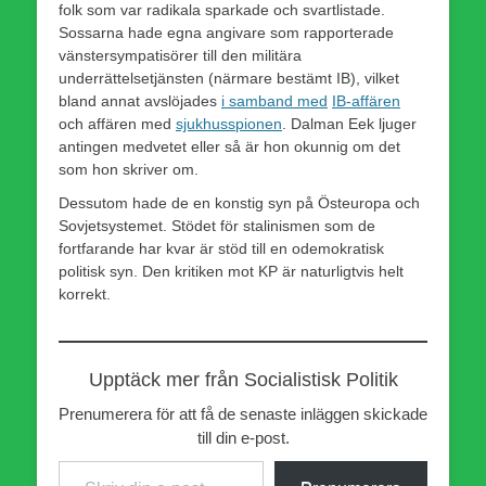
folk som var radikala sparkade och svartlistade.
Sossarna hade egna angivare som rapporterade
vänstersympatisörer till den militära
underrättelsetjänsten (närmare bestämt IB), vilket
bland annat avslöjades
i samband med
IB-affären
och affären med
sjukhusspionen
. Dalman Eek ljuger
antingen medvetet eller så är hon okunnig om det
som hon skriver om.
Dessutom hade de en konstig syn på Östeuropa och
Sovjetsystemet. Stödet för stalinismen som de
fortfarande har kvar är stöd till en odemokratisk
politisk syn. Den kritiken mot KP är naturligtvis helt
korrekt.
Upptäck mer från Socialistisk Politik
Prenumerera för att få de senaste inläggen skickade
till din e-post.
Skriv din e-post …