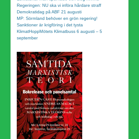
Regeringen: NU ska vi införa hårdare straff
Demokratidag på ABF 21 augusti
MP: Sörmland behöver en grön regering!
Sanktioner är krigföring i det tysta
KlimatHoppMötets Klimatbuss 6 augusti – 5
september