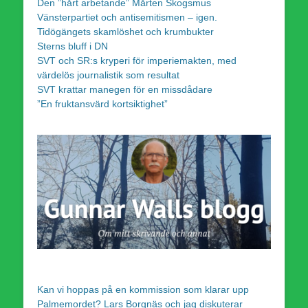
Den ”hårt arbetande” Mårten Skogsmus
Vänsterpartiet och antisemitismen – igen.
Tidögängets skamlöshet och krumbukter
Sterns bluff i DN
SVT och SR:s kryperi för imperiemakten, med
värdelös journalistik som resultat
SVT krattar manegen för en missdådare
”En fruktansvärd kortsiktighet”
Kan vi hoppas på en kommission som klarar upp
Palmemordet? Lars Borgnäs och jag diskuterar