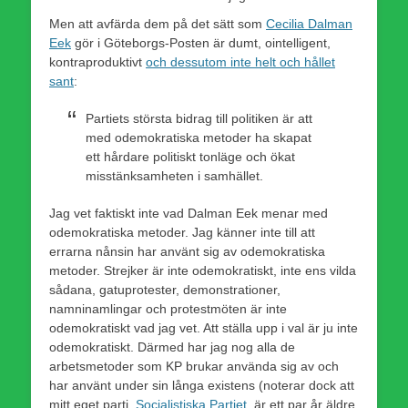
Men att avfärda dem på det sätt som
Cecilia Dalman
Eek
gör i Göteborgs-Posten är dumt, ointelligent,
kontraproduktivt
och dessutom inte helt och hållet
sant
:
Partiets största bidrag till politiken är att
med odemokratiska metoder ha skapat
ett hårdare politiskt tonläge och ökat
misstänksamheten i samhället.
Jag vet faktiskt inte vad Dalman Eek menar med
odemokratiska metoder. Jag känner inte till att
errarna nånsin har använt sig av odemokratiska
metoder. Strejker är inte odemokratiskt, inte ens vilda
sådana, gatuprotester, demonstrationer,
namninamlingar och protestmöten är inte
odemokratiskt vad jag vet. Att ställa upp i val är ju inte
odemokratiskt. Därmed har jag nog alla de
arbetsmetoder som KP brukar använda sig av och
har använt under sin långa existens (noterar dock att
mitt eget parti,
Socialistiska Partiet
, är ett par år äldre