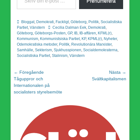
Prenumerera
Kategorier
Bloggat
,
Demokrati
,
Fackligt
,
Göteborg
,
Politik
,
Socialistiska
Etiketter
Partiet
,
Vänstern
Cecilia Dalman Eek
,
Demokrati
,
Göteborg
,
Göteborgs-Posten
,
GP
,
IB
,
IB-affären
,
KFML(r)
,
Kommunism
,
Kommunistsiska Partiet
,
KP
,
KPML(r)
,
Nyheter
,
Odemokratiska metoder
,
Politik
,
Revolutionära Marxister
,
Samhälle
,
Sekterism
,
Sjukhusspionen
,
Socialdemokraterna
,
Socialistiska Partiet
,
Stalinism
,
Vänstern
Inläggsnavigering
← Föregående
Nästa →
Föregående
Nästa
Tåguppror och
Svältkapitalismen
inlägg:
inlägg:
Internationalen på
socialisters styrelsemöte