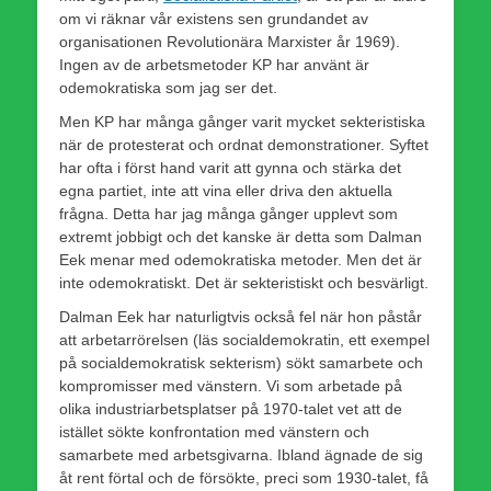
om vi räknar vår existens sen grundandet av
organisationen Revolutionära Marxister år 1969).
Ingen av de arbetsmetoder KP har använt är
odemokratiska som jag ser det.
Men KP har många gånger varit mycket sekteristiska
när de protesterat och ordnat demonstrationer. Syftet
har ofta i först hand varit att gynna och stärka det
egna partiet, inte att vina eller driva den aktuella
frågna. Detta har jag många gånger upplevt som
extremt jobbigt och det kanske är detta som Dalman
Eek menar med odemokratiska metoder. Men det är
inte odemokratiskt. Det är sekteristiskt och besvärligt.
Dalman Eek har naturligtvis också fel när hon påstår
att arbetarrörelsen (läs socialdemokratin, ett exempel
på socialdemokratisk sekterism) sökt samarbete och
kompromisser med vänstern. Vi som arbetade på
olika industriarbetsplatser på 1970-talet vet att de
istället sökte konfrontation med vänstern och
samarbete med arbetsgivarna. Ibland ägnade de sig
åt rent förtal och de försökte, preci som 1930-talet, få