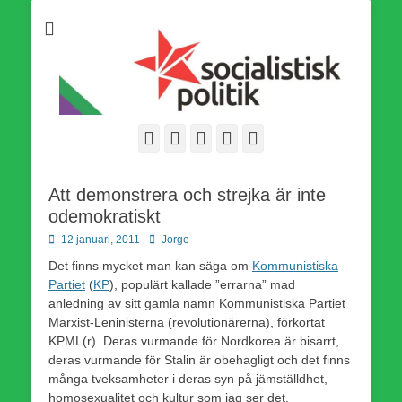
Som medlem i Socialistisk Politik är du medlem i den
Socialistisk Politik
världsomfattande socialistiska Fjärde Internationalen och en viktig
tillgång i kampen för en socialistisk framtid!
Facebook
E-
Webbflöde
Instagram
Webbplats
post
Att demonstrera och strejka är inte
odemokratiskt
Publicerad
Författare
12 januari, 2011
Jorge
den
Det finns mycket man kan säga om
Kommunistiska
Partiet
(
KP
), populärt kallade ”errarna” mad
anledning av sitt gamla namn Kommunistiska Partiet
Marxist-Leninisterna (revolutionärerna), förkortat
KPML(r). Deras vurmande för Nordkorea är bisarrt,
deras vurmande för Stalin är obehagligt och det finns
många tveksamheter i deras syn på jämställdhet,
homosexualitet och kultur som jag ser det.