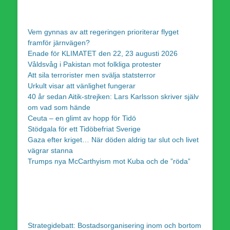
Vem gynnas av att regeringen prioriterar flyget
framför järnvägen?
Enade för KLIMATET den 22, 23 augusti 2026
Våldsvåg i Pakistan mot folkliga protester
Att sila terrorister men svälja statsterror
Urkult visar att vänlighet fungerar
40 år sedan Aitik-strejken: Lars Karlsson skriver själv
om vad som hände
Ceuta – en glimt av hopp för Tidö
Stödgala för ett Tidöbefriat Sverige
Gaza efter kriget… När döden aldrig tar slut och livet
vägrar stanna
Trumps nya McCarthyism mot Kuba och de ”röda”
Strategidebatt: Bostadsorganisering inom och bortom