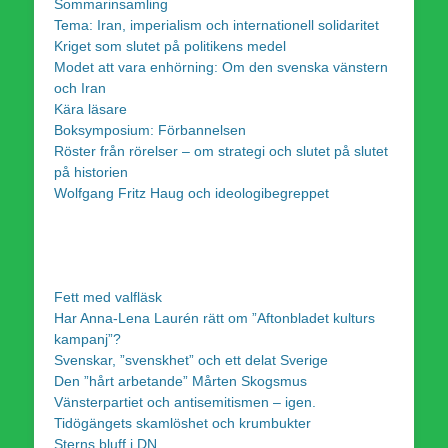
Sommarinsamling
Tema: Iran, imperialism och internationell solidaritet
Kriget som slutet på politikens medel
Modet att vara enhörning: Om den svenska vänstern
och Iran
Kära läsare
Boksymposium: Förbannelsen
Röster från rörelser – om strategi och slutet på slutet
på historien
Wolfgang Fritz Haug och ideologibegreppet
Fett med valfläsk
Har Anna-Lena Laurén rätt om ”Aftonbladet kulturs
kampanj”?
Svenskar, ”svenskhet” och ett delat Sverige
Den ”hårt arbetande” Mårten Skogsmus
Vänsterpartiet och antisemitismen – igen.
Tidögängets skamlöshet och krumbukter
Sterns bluff i DN