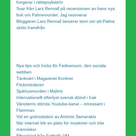
fungerar i rättspsykiatrin
Svar från Lars Renvall på recensionen av hans nya
bok om Palmemordet: Jag resonerar
Bloggaren Lars Renvall lanserar teori om att Palme
sköts framifrån
Nya tips och tricks för Fediversum, den sociala
webben
Tänkvärt i Magasinet Konkret
Flickmördaren
Sjukhusmorden i Malmö
Internationellt efterlyst svensk dömd i Irak
Vänsterns största Youtube-kanal – intressant i
Flamman
Vid en gränsstation av Antonis Samarakis
När internet blir en plats för maskiner och inte
människor
Efterskörd från Fotbolls-VM