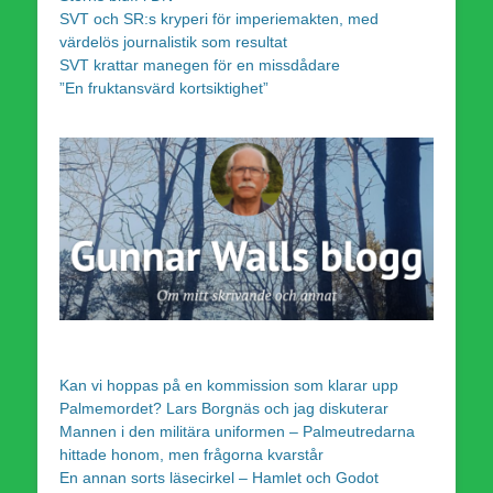
SVT och SR:s kryperi för imperiemakten, med
värdelös journalistik som resultat
SVT krattar manegen för en missdådare
”En fruktansvärd kortsiktighet”
Kan vi hoppas på en kommission som klarar upp
Palmemordet? Lars Borgnäs och jag diskuterar
Mannen i den militära uniformen – Palmeutredarna
hittade honom, men frågorna kvarstår
En annan sorts läsecirkel – Hamlet och Godot