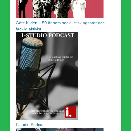
Göte Kildén – 50 år som socialistisk agitator och
facklig aktivist
I-studio Podcast