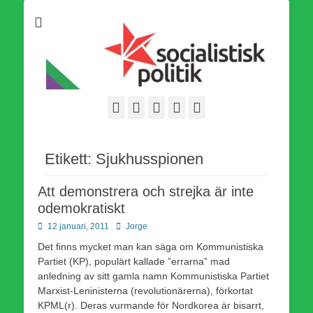
Som medlem i Socialistisk Politik är du medlem i den
Socialistisk Politik
världsomfattande socialistiska Fjärde Internationalen och en viktig
tillgång i kampen för en socialistisk framtid!
Facebook
E-
Webbflöde
Instagram
Webbplats
post
Etikett:
Sjukhusspionen
Att demonstrera och strejka är inte
odemokratiskt
Publicerad
Författare
12 januari, 2011
Jorge
den
Det finns mycket man kan säga om Kommunistiska
Partiet (KP), populärt kallade ”errarna” mad
anledning av sitt gamla namn Kommunistiska Partiet
Marxist-Leninisterna (revolutionärerna), förkortat
KPML(r). Deras vurmande för Nordkorea är bisarrt,