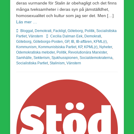
deras vurmande för Stalin är obehagligt och det finns
många tveksamheter i deras syn på jämställdhet,
homosexualitet och kultur som jag ser det. Men […]
Läs mer …
Kategorier
Bloggat
,
Demokrati
,
Fackligt
,
Göteborg
,
Politik
,
Socialistiska
Etiketter
Partiet
,
Vänstern
Cecilia Dalman Eek
,
Demokrati
,
Göteborg
,
Göteborgs-Posten
,
GP
,
IB
,
IB-affären
,
KFML(r)
,
Kommunism
,
Kommunistsiska Partiet
,
KP
,
KPML(r)
,
Nyheter
,
Odemokratiska metoder
,
Politik
,
Revolutionära Marxister
,
Samhälle
,
Sekterism
,
Sjukhusspionen
,
Socialdemokraterna
,
Socialistiska Partiet
,
Stalinism
,
Vänstern