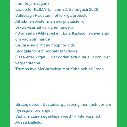
framför järnvägen?
Enade för KLIMATET den 22, 23 augusti 2026
Våldsvåg i Pakistan mot folkliga protester
Att sila terrorister men svälja statsterror
Urkult visar att vänlighet fungerar
40 år sedan Aitik-strejken: Lars Karlsson skriver själv
om vad som hände
Ceuta – en glimt av hopp för Tidö
Stödgala för ett Tidöbefriat Sverige
Gaza efter kriget… När döden aldrig tar slut och livet
vägrar stanna
Trumps nya McCarthyism mot Kuba och de ”röda”
Strategidebatt: Bostadsorganisering inom och bortom
Hyresgästföreningen
Vad är naturen egentligen värd? – Intervju med
Alyssa Battistoni