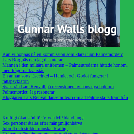
Kan vi hoppas på en kommission som klarar upp Palmemordet?
Lars Borgnäs och jag diskuterar
Mannen i den militära uniformen – Palmeutredarna hittade honom,
men frågorna kvarstår
En annan sorts läsecirkel – Hamlet och Godot fungerar i
rättspsykiatrin
Svar från Lars Renvall på recensionen av hans nya bok om
Palmemordet: Jag resonerar
Bloggaren Lars Renvall lanserar teori om att Palme sköts framifrån
Kraftigt ökat stöd för V och MP bland unga
Sex personer åtalas efter mångmiljonhärva
Inbrott och stölder minskar kraftigt
Kylvatten försvinner inte – apropå stora datacenter