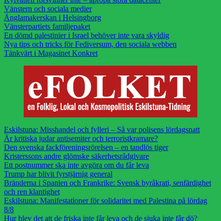
Vänstern och sociala medier
Änglamakerskan i Helsingborg
Vänsterpartiets familjepaket
En dömd palestinier i Israel behöver inte vara skyldig
Nya tips och tricks för Fediversum, den sociala webben
Tänkvärt i Magasinet Konkret
Eskilstuna: Misshandel och fylleri – Så var polisens lördagsnatt
Är kritiska judar antisemiter och terroristkramare?
Den svenska fackföreningsrörelsen – en tandlös tiger
Kristerssons andre glömske säkerhetsrådgivare
Ett postnummer ska inte avgöra om du får leva
Trump har blivit fyrstjärnig general
Bränderna i Spanien och Frankrike: Svensk byråkrati, senfärdighet
och ren klantighet
Eskilstuna: Manifestationer för solidaritet med Palestina på lördag
8/8
Hur blev det att de friska inte får leva och de sjuka inte får dö?