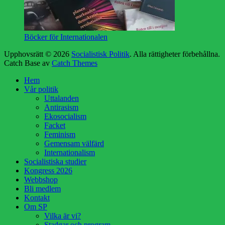
Böcker för Internationalen
Upphovsrätt © 2026
Socialistisk Politik
. Alla rättigheter förbehållna.
Catch Base av
Catch Themes
Rulla
Hem
upp
Vår politik
Uttalanden
Antirasism
Ekosocialism
Facket
Feminism
Gemensam välfärd
Internationalism
Socialistiska studier
Kongress 2026
Webbshop
Bli medlem
Kontakt
Om SP
Vilka är vi?
Stadgar och program