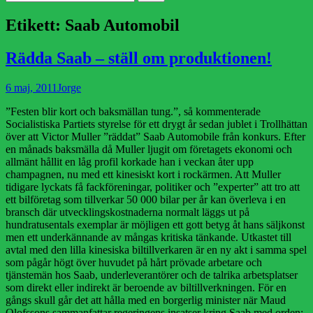
efter:
Etikett:
Saab Automobil
Rädda Saab – ställ om produktionen!
Publicerad
Författare
6 maj, 2011
Jorge
den
”Festen blir kort och baksmällan tung.”, så kommenterade
Socialistiska Partiets styrelse för ett drygt år sedan jublet i Trollhättan
över att Victor Muller ”räddat” Saab Automobile från konkurs. Efter
en månads baksmälla då Muller ljugit om företagets ekonomi och
allmänt hållit en låg profil korkade han i veckan åter upp
champagnen, nu med ett kinesiskt kort i rockärmen. Att Muller
tidigare lyckats få fackföreningar, politiker och ”experter” att tro att
ett bilföretag som tillverkar 50 000 bilar per år kan överleva i en
bransch där utvecklingskostnaderna normalt läggs ut på
hundratusentals exemplar är möjligen ett gott betyg åt hans säljkonst
men ett underkännande av mångas kritiska tänkande. Utkastet till
avtal med den lilla kinesiska biltillverkaren är en ny akt i samma spel
som pågår högt över huvudet på hårt prövade arbetare och
tjänstemän hos Saab, underleverantörer och de talrika arbetsplatser
som direkt eller indirekt är beroende av biltillverkningen. För en
gångs skull går det att hålla med en borgerlig minister när Maud
Olofssons sammanfattar regeringens insatser kring Saab med orden: