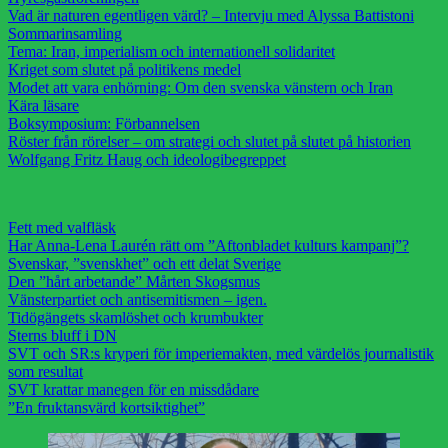
Vad är naturen egentligen värd? – Intervju med Alyssa Battistoni
Sommarinsamling
Tema: Iran, imperialism och internationell solidaritet
Kriget som slutet på politikens medel
Modet att vara enhörning: Om den svenska vänstern och Iran
Kära läsare
Boksymposium: Förbannelsen
Röster från rörelser – om strategi och slutet på slutet på historien
Wolfgang Fritz Haug och ideologibegreppet
Fett med valfläsk
Har Anna-Lena Laurén rätt om ”Aftonbladet kulturs kampanj”?
Svenskar, ”svenskhet” och ett delat Sverige
Den ”hårt arbetande” Mårten Skogsmus
Vänsterpartiet och antisemitismen – igen.
Tidögängets skamlöshet och krumbukter
Sterns bluff i DN
SVT och SR:s kryperi för imperiemakten, med värdelös journalistik
som resultat
SVT krattar manegen för en missdådare
”En fruktansvärd kortsiktighet”