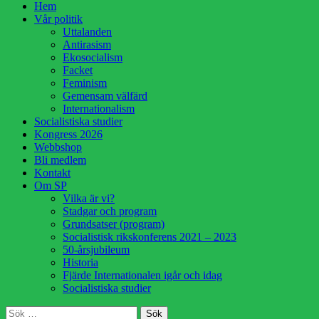
Hoppa
Hem
till
Vår politik
innehåll
Uttalanden
Antirasism
Ekosocialism
Facket
Feminism
Gemensam välfärd
Internationalism
Socialistiska studier
Kongress 2026
Webbshop
Bli medlem
Kontakt
Om SP
Vilka är vi?
Stadgar och program
Grundsatser (program)
Socialistisk rikskonferens 2021 – 2023
50-årsjubileum
Historia
Fjärde Internationalen igår och idag
Socialistiska studier
Sök
Sök