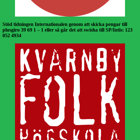
Stöd tidningen Internationalen genom att skicka pengar till
plusgiro 39 69 1 – 1 eller så går det att swisha till SP/Intis: 123
052 4934