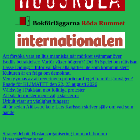
Att försöka vara en ljus människa när mörkret svämmar över
Bodils betraktelser: Varför växer högern?( Del 6) Spelet om rättvisan
Lasse Diding: ” Inför val låter alla partier lite som kommunister”
Kulturen är en fråga om demokrati
Vem gynnas av att regeringen prioriterar flyget framför järnvägen?
Enade för KLIMATET den 22, 23 augusti 2026
Våldsvåg i Pakistan mot folkliga protester
Att sila terrorister men svälja statsterror
Urkult visar att vänlighet fungerar
40 år sedan Aitik-strejken: Lars Karlsson skriver själv om vad som
hände
Strategidebatt: Bostadsorganisering inom och bortom
Hyresgästföreningen