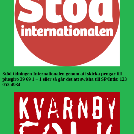
Stöd tidningen Internationalen genom att skicka pengar till
plusgiro 39 69 1 – 1 eller så går det att swisha till SP/Intis: 123
052 4934