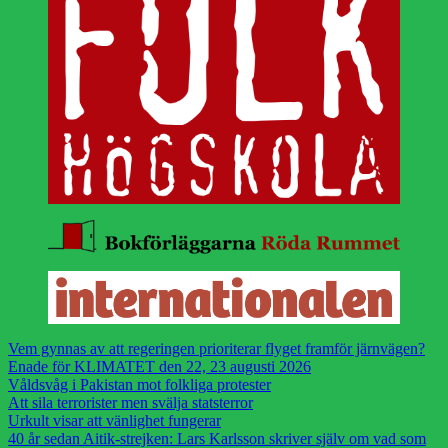
Vem gynnas av att regeringen prioriterar flyget framför järnvägen?
Enade för KLIMATET den 22, 23 augusti 2026
Våldsvåg i Pakistan mot folkliga protester
Att sila terrorister men svälja statsterror
Urkult visar att vänlighet fungerar
40 år sedan Aitik-strejken: Lars Karlsson skriver själv om vad som