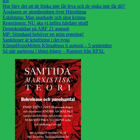
8/8
Hur blev det att de friska inte får leva och de sjuka inte får dö?
Årsdagen av atombomben över Hiroshima
Eskilstuna: Man sparkade och slog kvinna
Regeringen: NU ska vi införa hårdare straff
Demokratidag på ABF 21 augusti
MP: Sörmland behöver en grön regering!
Sanktioner är krigföring i det tysta
KlimatHoppMötets Klimatbuss 6 augusti – 5 september
Så står partierna i hbtqi-frågor – Rapport från RFSL