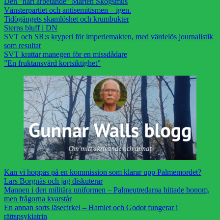
Den ”hårt arbetande” Mårten Skogsmus
Vänsterpartiet och antisemitismen – igen.
Tidögängets skamlöshet och krumbukter
Sterns bluff i DN
SVT och SR:s kryperi för imperiemakten, med värdelös journalistik
som resultat
SVT krattar manegen för en missdådare
”En fruktansvärd kortsiktighet”
Kan vi hoppas på en kommission som klarar upp Palmemordet?
Lars Borgnäs och jag diskuterar
Mannen i den militära uniformen – Palmeutredarna hittade honom,
men frågorna kvarstår
En annan sorts läsecirkel – Hamlet och Godot fungerar i
rättspsykiatrin