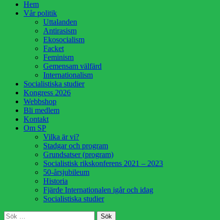
Hoppa
Hem
till
Vår politik
innehåll
Uttalanden
Antirasism
Ekosocialism
Facket
Feminism
Gemensam välfärd
Internationalism
Socialistiska studier
Kongress 2026
Webbshop
Bli medlem
Kontakt
Om SP
Vilka är vi?
Stadgar och program
Grundsatser (program)
Socialistisk rikskonferens 2021 – 2023
50-årsjubileum
Historia
Fjärde Internationalen igår och idag
Socialistiska studier
Sök
Sök