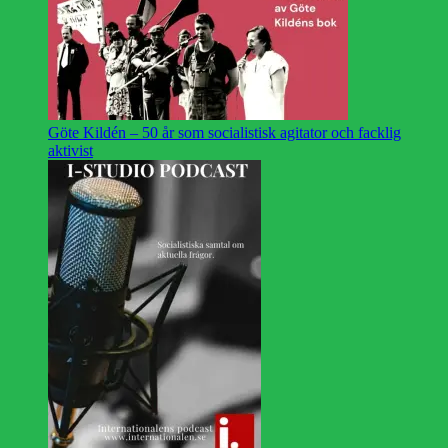
Göte Kildén – 50 år som socialistisk agitator och facklig
aktivist