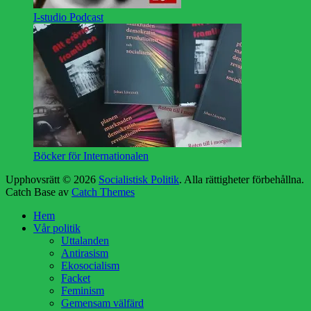
I-studio Podcast
Böcker för Internationalen
Upphovsrätt © 2026
Socialistisk Politik
. Alla rättigheter förbehållna.
Catch Base av
Catch Themes
Rulla
Hem
upp
Vår politik
Uttalanden
Antirasism
Ekosocialism
Facket
Feminism
Gemensam välfärd