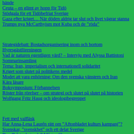
hände
Ceuta – en glimt av hopp för Tidö
Stödgala för ett Tidöbefriat Sverige
Gaza efter kriget… När döden aldrig tar slut och livet vägrar stanna
Trumps nya McCarthyism mot Kuba och de ”röda”
Strategidebatt: Bostadsorganisering inom och bortom
Hyresgästföreningen
Vad är naturen egentligen värd? – Intervju med Alyssa Battistoni
Sommarinsamling
Tema: Iran, imperialism och internationell solidaritet
Kriget som slutet på politikens medel
Modet att vara enhörning: Om den svenska vänstern och Iran
Kära läsare
Boksymposium: Förbannelsen
Röster från rörelser – om strategi och slutet på slutet på historien
Wolfgang Fritz Haug och ideologibegreppet
Fett med valfläsk
Har Anna-Lena Laurén rätt om ”Aftonbladet kulturs kampanj”?
Svenskar, ”svenskhet” och ett delat Sverige