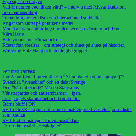
Hyresgästföreningen
Vad är naturen egentligen värd? – Intervju med Alyssa Battistoni
Sommarinsamling
Tema: Iran, imperialism och internationell solidaritet
Kriget som slutet på politikens medel
Modet att vara enhörning: Om den svenska vänstern och Iran
Kära läsare
Boksymposium: Förbannelsen
Röster från rörelser – om strategi och slutet på slutet på historien
Wolfgang Fritz Haug och ideologibegreppet
Fett med valfläsk
Har Anna-Lena Laurén rätt om ”Aftonbladet kulturs kampanj”?
Svenskar, ”svenskhet” och ett delat Sverige
Den ”hårt arbetande” Mårten Skogsmus
Vänsterpartiet och antisemitismen – igen.
Tidögängets skamlöshet och krumbukter
Sterns bluff i DN
SVT och SR:s kryperi för imperiemakten, med värdelös journalistik
som resultat
SVT krattar manegen för en missdådare
”En fruktansvärd kortsiktighet”