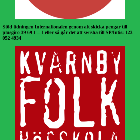
Stöd tidningen Internationalen genom att skicka pengar till
plusgiro 39 69 1 – 1 eller så går det att swisha till SP/Intis: 123
052 4934