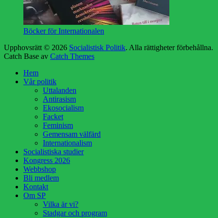
Böcker för Internationalen
Upphovsrätt © 2026
Socialistisk Politik
. Alla rättigheter förbehållna.
Catch Base av
Catch Themes
Rulla
Hem
upp
Vår politik
Uttalanden
Antirasism
Ekosocialism
Facket
Feminism
Gemensam välfärd
Internationalism
Socialistiska studier
Kongress 2026
Webbshop
Bli medlem
Kontakt
Om SP
Vilka är vi?
Stadgar och program