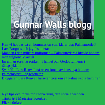
Kan vi hoppas på en kommission som klarar upp Palmemordet?
Lars Borgnäs och jag diskuterar
Mannen i den militära uniformen – Palmeutredarna hittade honom,
men frågorna kvarstår
En annan sorts läsecirkel – Hamlet och Godot fungerar i
rättspsykiatrin
Svar från Lars Renvall på recensionen av hans nya bok om
Palmemordet: Jag resonerar
Bloggaren Lars Renvall lanserar teori om att Palme sköts framifrån
Nya tips och tricks för Fediversum, den sociala webben
Tänkvärt i Magasinet Konkret
Flickmördaren