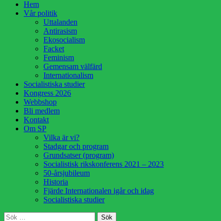
Hoppa
Hem
till
Vår politik
innehåll
Uttalanden
Antirasism
Ekosocialism
Facket
Feminism
Gemensam välfärd
Internationalism
Socialistiska studier
Kongress 2026
Webbshop
Bli medlem
Kontakt
Om SP
Vilka är vi?
Stadgar och program
Grundsatser (program)
Socialistisk rikskonferens 2021 – 2023
50-årsjubileum
Historia
Fjärde Internationalen igår och idag
Socialistiska studier
Sök
Sök