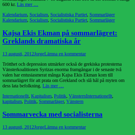
600 kr.
Läs mer …
Kategorier
Etiketter
Kalendarium
,
Socialism
,
Socialistiska Partiet
,
Sommarläger
Kalendarium
,
Socialism
,
Socialistiska Partiet
,
Sommarläger
Kajsa Ekis Ekman på sommarlägret:
Greklands dramatiska år
Publicerad
Författare
13 augusti, 2012
Jorge
Lämna en kommentar
den
Trötthet och depression utmärker också de grekiska protesterna
Vänsterkoalitionen Syrizas enorma framgångar i de senaste två
valen har entusiasmerat många Kajsa Ekis Ekman kom till
sommarlägret för att prata om Grekland och slå hål på myten om
dess lata befolkning.
Läs mer …
Kategorier
Etiketter
Internationellt
,
Kapitalism
,
Politik
,
Vänstern
Internationellt
,
kapitalism
,
Politik
,
Sommarläger
,
Vänstern
Sommarvecka med socialisterna
Publicerad
Författare
13 augusti, 2012
Jorge
Lämna en kommentar
den