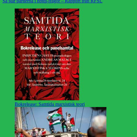
Så står partierna i hbtqi-frågor – Rapport från RFSL
Bokrelease: Samtida marxistisk teori