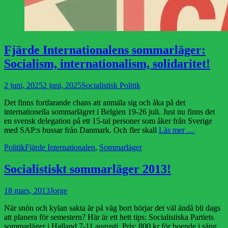
Fjärde Internationalens sommarläger:
Socialism, internationalism, solidaritet!
Publicerad
Författare
2 juni, 2025
2 juni, 2025
Socialistisk Politik
den
Det finns fortfarande chans att anmäla sig och åka på det
internationella sommarlägret i Belgien 19-26 juli. Just nu finns det
en svensk delegation på ett 15-tal personer som åker från Sverige
med SAP:s bussar från Danmark. Och fler skall
Läs mer …
Kategorier
Etiketter
Politik
Fjärde Internationalen
,
Sommarläger
Socialistiskt sommarläger 2013!
Publicerad
Författare
18 mars, 2013
Jorge
den
När snön och kylan sakta är på väg bort börjar det väl ändå bli dags
att planera för semestern? Här är ett hett tips: Socialistiska Partiets
sommarläger i Halland 7-11 augusti. Pris: 800 kr för boende i säng,