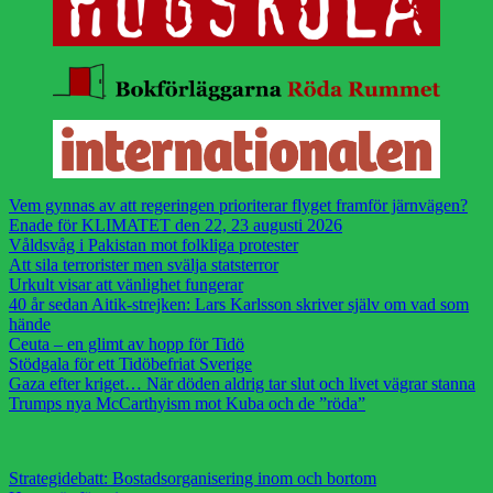
Vem gynnas av att regeringen prioriterar flyget framför järnvägen?
Enade för KLIMATET den 22, 23 augusti 2026
Våldsvåg i Pakistan mot folkliga protester
Att sila terrorister men svälja statsterror
Urkult visar att vänlighet fungerar
40 år sedan Aitik-strejken: Lars Karlsson skriver själv om vad som
hände
Ceuta – en glimt av hopp för Tidö
Stödgala för ett Tidöbefriat Sverige
Gaza efter kriget… När döden aldrig tar slut och livet vägrar stanna
Trumps nya McCarthyism mot Kuba och de ”röda”
Strategidebatt: Bostadsorganisering inom och bortom