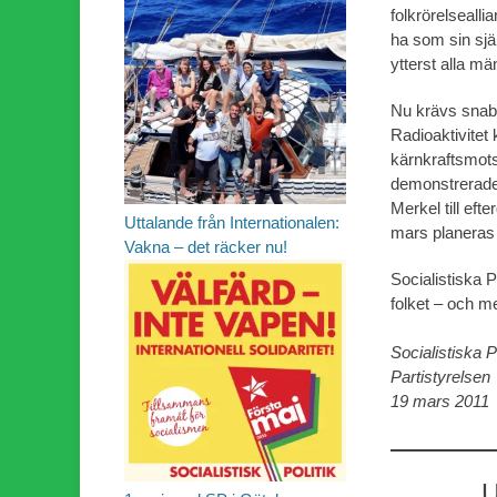
folkrörelsealli
ha som sin sjä
ytterst alla m
Nu krävs snabb
Radioaktivitet 
kärnkraftsmots
demonstrerade
Merkel till eft
Uttalande från Internationalen:
mars planeras n
Vakna – det räcker nu!
Socialistiska P
folket – och m
Socialistiska P
Partistyrelsen
19 mars 2011
U