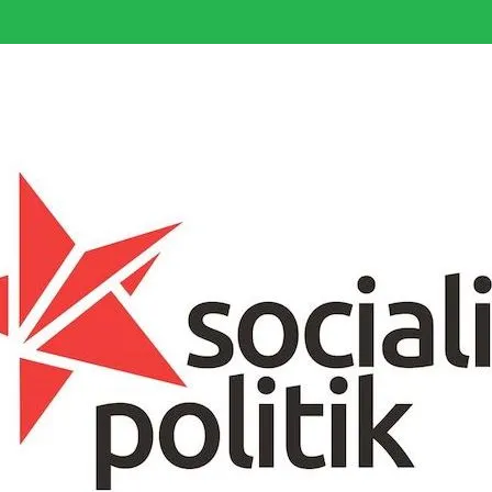
somfattande socialistiska Fjärde Internationalen och en viktig tillgång i kampe
k