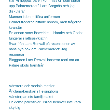
Kan vi hoppas på en kommission som klarar
upp Palmemordet? Lars Borgnäs och jag
diskuterar
Mannen i den militära uniformen –
Palmeutredarna hittade honom, men frågorna
kvarstår
En annan sorts läsecirkel – Hamlet och Godot
fungerar i rättspsykiatrin
Svar från Lars Renvall på recensionen av
hans nya bok om Palmemordet: Jag
resonerar
Bloggaren Lars Renvall lanserar teori om att
Palme sköts framifrån
Vänstern och sociala medier
Änglamakerskan i Helsingborg
Vänsterpartiets familjepaket
En dömd palestinier i Israel behöver inte vara
skyldig