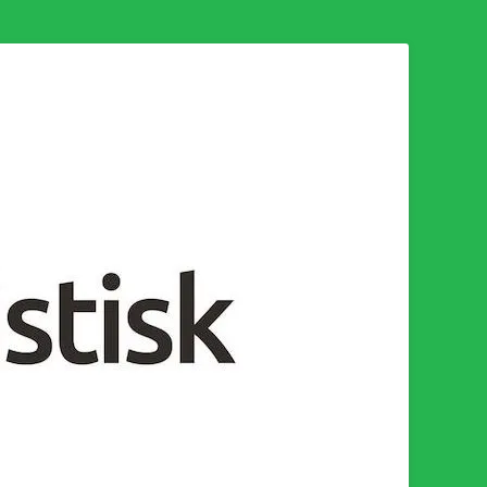
n för en socialistisk framtid!