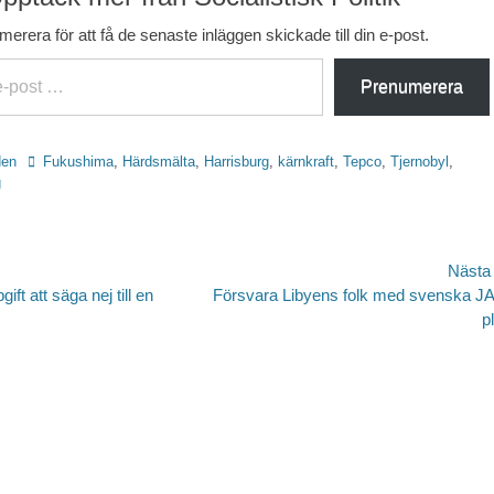
erera för att få de senaste inläggen skickade till din e-post.
Prenumerera
Etiketter
den
Fukushima
,
Härdsmälta
,
Harrisburg
,
kärnkraft
,
Tepco
,
Tjernobyl
,
g
avigering
Nästa
Nästa
ift att säga nej till en
Försvara Libyens folk med svenska J
inlägg:
p