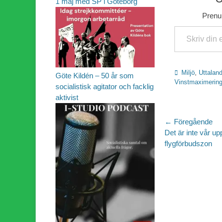
1 maj med SP i Göteborg
Prenum
Skriv din e-post …
Kategorier
Miljö
,
Uttalan
Göte Kildén – 50 år som
Vinstmaximerin
socialistisk agitator och facklig
aktivist
Inläggsn
← Föregående
Föregående
Det är inte vår uppg
inlägg:
flygförbudszon