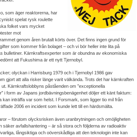
o, som äger reaktorerna, har
yniskt spelat rysk roulette
ska folket vars mycket
tester mot
rammet genom åren brutalt körts över. Det finns ingen grund för
uppgifter som kommer från bolaget – och vi bör heller inte lita på
s bulletiner. Kärnkraftsexperter som är obundna av ekonomiska
bedömt att Fukushima är ett nytt Tjernobyl.
cker; olyckan i Harrisburg 1979 och i Tjernobyl 1986 gav
m gjort att alla risker länge varit välkända. Trots det har kärnkraften
s ut. Kärnkraftslobbyns påståenden om ”exceptionella
” i form av Japans jordbävningsbenägenhet döljer ett känt faktum:
 kan inträffa var som helst. I Forsmark, som ligger tio mil från
äffade 2006 en incident som kunde lett till en härdsmälta.
aror – förutom olycksrisken även uranbrytningen och omöjligheten
n säker avfallshantering – är så stora och följderna av radioaktiv
lvarliga, långsiktiga och oöverskådliga att den teknologin inte kan