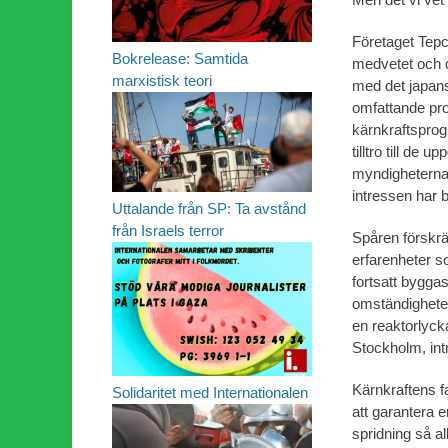
Företaget Tepc
Bokrelease: Samtida
medvetet och c
marxistisk teori
med det japan
omfattande pro
kärnkraftsprog
tilltro till de 
myndigheterna
intressen har 
Uttalande från SP: Ta avstånd
från Israels terror
Spåren förskrä
erfarenheter so
fortsatt bygga
omständigheter
en reaktorlycka
Stockholm, intr
Kärnkraftens f
Solidaritet med Internationalen
att garantera e
spridning så al