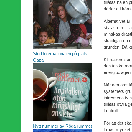
tillåtas ha en 
därför att kärn
Alternativet är
styras om till 
minskas drasti
skadliga och o
grunden. Då ka
Stöd Internationalen på plats i
Klimatrörelse
Gaza!
den falska mo
energibolagen 
När den omstä
systemets grun
intressena tvi
tillåtas styra 
kontroll.
För att det ska
Nytt nummer av Röda rummet
krävs mycket k