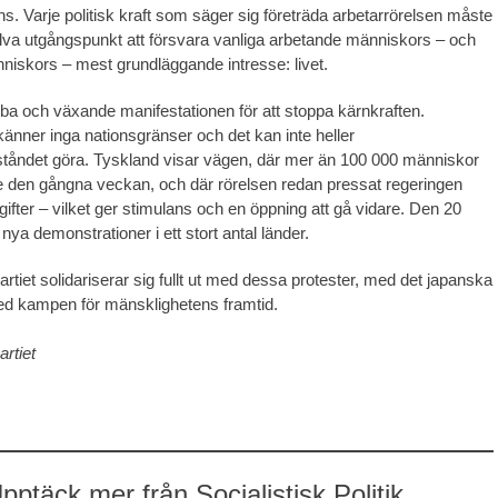
ans. Varje politisk kraft som säger sig företräda arbetarrörelsen måste
lva utgångspunkt att försvara vanliga arbetande människors – och
änniskors – mest grundläggande intresse: livet.
a och växande manifestationen för att stoppa kärnkraften.
känner inga nationsgränser och det kan inte heller
tåndet göra. Tyskland visar vägen, där mer än 100 000 människor
 den gångna veckan, och där rörelsen redan pressat regeringen
ergifter – vilket ger stimulans och en öppning att gå vidare. Den 20
ya demonstrationer i ett stort antal länder.
artiet solidariserar sig fullt ut med dessa protester, med det japanska
ed kampen för mänsklighetens framtid.
artiet
pptäck mer från Socialistisk Politik