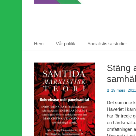
Primär meny
Hoppa
Hem
Vår politik
Socialistiska studier
till
innehåll
Stäng a
samhäl
Publicerad
19 mars, 2011
den
Det som inte k
Haveriet i kär
har för tredje g
en härdsmälta.
omfattningen av
Men det vi vet