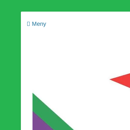
Meny
Som medlem i Socialistisk Politik är du medlem i den värld
Socialistisk Politi