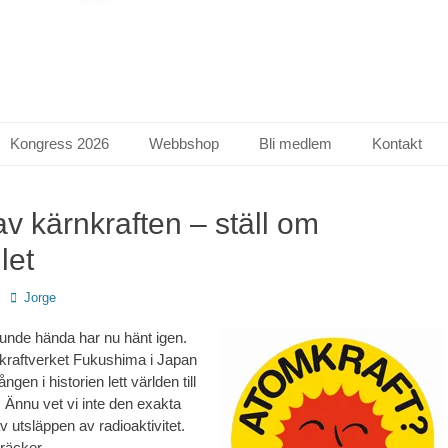
Kongress 2026
Webbshop
Bli medlem
Kontakt
v kärnkraften – ställ om
let
Författare
Jorge
unde hända har nu hänt igen.
nkraftverket Fukushima i Japan
ången i historien lett världen till
 Ännu vet vi inte den exakta
 utsläppen av radioaktivitet.
 räcker.