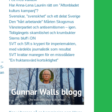
Har Anna-Lena Laurén rätt om ”Aftonbladet
kulturs kampanj”?
Svenskar, ”svenskhet” och ett delat Sverige
Den ”hårt arbetande” Mårten Skogsmus
Vänsterpartiet och antisemitismen – igen.
Tidögängets skamlöshet och krumbukter
Sterns bluff i DN
SVT och SR:s kryperi för imperiemakten,
med värdelös journalistik som resultat
SVT krattar manegen för en missdådare
”En fruktansvärd kortsiktighet”
 →
AS-
lan