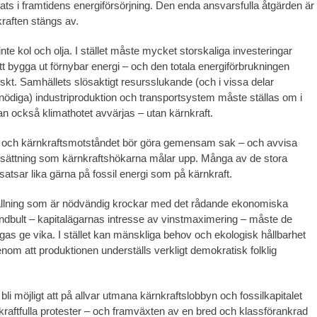
plats i framtidens energiförsörjning. Den enda ansvarsfulla åtgärden är
kraften stängs av.
 inte kol och olja. I stället måste mycket storskaliga investeringar
att bygga ut förnybar energi – och den totala energiförbrukningen
skt. Samhällets slösaktigt resursslukande (och i vissa delar
nödiga) industriproduktion och transportsystem måste ställas om i
n också klimathotet avvärjas – utan kärnkraft.
n och kärnkraftsmotståndet bör göra gemensam sak – och avvisa
tsättning som kärnkraftshökarna målar upp. Många av de stora
satsar lika gärna på fossil energi som på kärnkraft.
llning som är nödvändig krockar med det rådande ekonomiska
dbult – kapitalägarnas intresse av vinstmaximering – måste de
ngas ge vika. I stället kan mänskliga behov och ekologisk hållbarhet
genom att produktionen underställs verkligt demokratisk folklig
 bli möjligt att på allvar utmana kärnkraftslobbyn och fossilkapitalet
raftfulla protester – och framväxten av en bred och klassförankrad