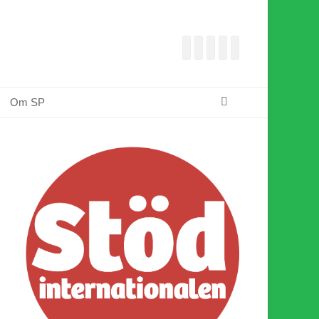
Facebook
E-
Webbflöde
Instagram
Webbplats
post
Sök
Om SP