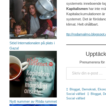
systemets inneboende logik
Kapitalismen
har inte män
Kapitalackumulationen är e
systemet. Det är förödan
klimat. Helt ohållbart.
ttp://rodamalmo.blogspot.
Stöd Internationalen på plats i
Gaza!
Upptäck 
Prenumerera för a
Skriv din e-post …
Kategorier
Bloggat
,
Demokrati
,
Ekon
Etiketter
Social välfärd
Bloggat
,
D
Social välfärd
Nytt nummer av Röda rummet