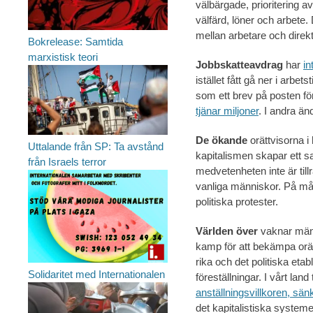
välbärgade, prioritering a
välfärd, löner och arbete. D
mellan arbetare och direk
Bokrelease: Samtida
marxistisk teori
Jobbskatteavdrag
har
in
istället fått gå ner i arb
som ett brev på posten f
tjänar miljoner
. I andra ä
De ökande
orättvisorna i
Uttalande från SP: Ta avstånd
kapitalismen skapar ett sam
från Israels terror
medvetenheten inte är till
vanliga människor. På mån
politiska protester.
Världen över
vaknar männ
kamp för att bekämpa orät
rika och det politiska eta
Solidaritet med Internationalen
föreställningar. I vårt lan
anställningsvillkoren, sän
det kapitalistiska system