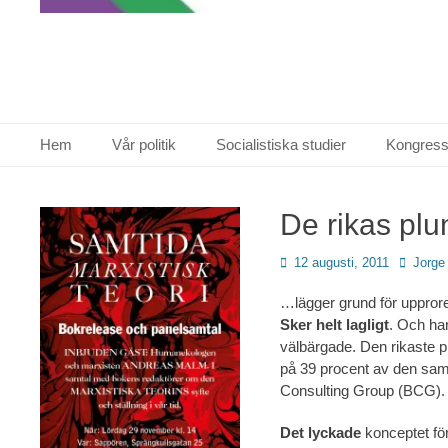
Primär meny
Hoppa
Hem
Vår politik
Socialistiska studier
Kongress
till
innehåll
De rikas plu
Publicerad
Författa
12 augusti, 2011
Jorge
den
…lägger grund för uppror
Sker helt lagligt
. Och har
välbärgade. Den rikaste p
på 39 procent av den saml
Consulting Group (BCG)
Det lyckade
konceptet för