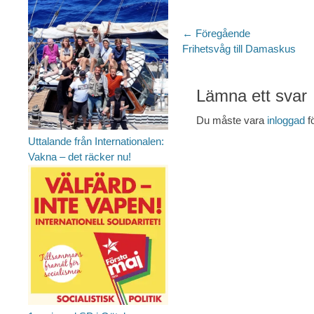
Inläggsnaviger
← Föregående
Föregående
Frihetsvåg till Damaskus
inlägg:
Lämna ett svar
Du måste vara
inloggad
f
Uttalande från Internationalen:
Vakna – det räcker nu!