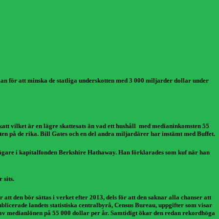
n för att minska de statliga underskotten med 3 000 miljarder dollar under
skatt vilket är en lägre skattesats än vad ett hushåll med medianinkomsten 55
n på de rika. Bill Gates och en del andra miljardärer har instämt med Buffet.
dägare i kapitalfonden Berkshire Hathaway. Han förklarades som kuf när han
 sits.
t den bör sättas i verket efter 2013, dels för att den saknar alla chanser att
licerade landets statistiska centralbyrå, Census Bureau, uppgifter som visar
ten av medianlönen på 55 000 dollar per år. Samtidigt ökar den redan rekordhöga