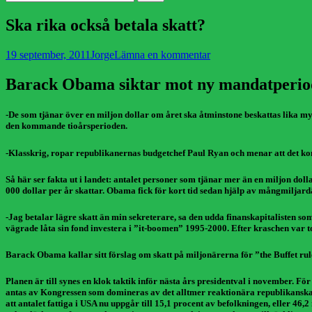
efter:
Ska rika också betala skatt?
Publicerad
Författare
19 september, 2011
Jorge
Lämna en kommentar
den
Barack Obama siktar mot
ny mandatperio
-De som tjänar över en miljon dollar om året ska åtminstone beskattas lika 
den kommande tioårsperioden.
-Klasskrig, ropar republikanernas budgetchef Paul Ryan och menar att det k
Så här ser fakta ut i landet: antalet personer som tjänar mer än en miljon dol
000 dollar per år skattar. Obama fick för kort tid sedan hjälp av mångmiljar
-Jag betalar lägre skatt än min sekreterare, sa den udda finanskapitalisten
vägrade låta sin fond investera i ”it-boomen” 1995-2000. Efter kraschen var
Barack Obama kallar sitt förslag om skatt på miljonärerna för ”the Buffet rul
Planen är till synes en klok taktik inför nästa års presidentval i november. Fö
antas av Kongressen som domineras av det alltmer reaktionära republikanska p
att antalet fattiga i USA nu uppgår till 15,1 procent av befolkningen, eller 4