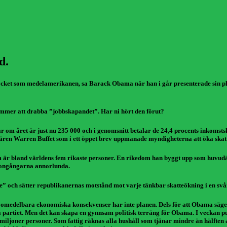
d.
mycket som medelamerikanen, sa Barack Obama när han i går presenterade sin pla
ommer att drabba ”jobbskapandet”. Har ni hört den förut?
lar om året är just nu 235 000 och i genomsnitt betalar de 24,4 procents inkomst
dären Warren Buffet som i ett öppet brev uppmanade myndigheterna att öka skatte
 som är bland världens fem rikaste personer. En rikedom han byggt upp som huvu
 tongångarna annorlunda.
e” och sätter republikanernas motstånd mot varje tänkbar skatteökning i en svår
r omedelbara ekonomiska konsekvenser har inte planen. Dels för att Obama säger at
artiet. Men det kan skapa en gynnsam politisk terräng för Obama. I veckan pub
6,2 miljoner personer. Som fattig räknas alla hushåll som tjänar mindre än hälf