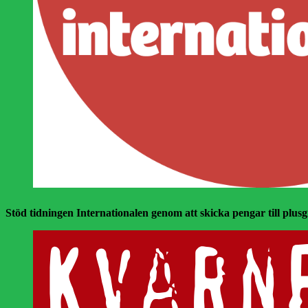
Stöd tidningen Internationalen genom att skicka pengar till plusgir