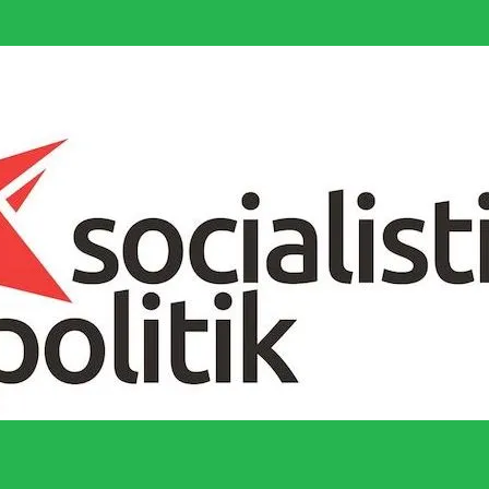
socialistiska Fjärde Internationalen och en viktig tillgång i kampen för 