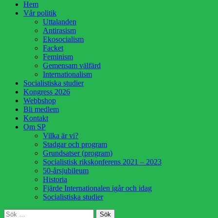
Hoppa
Hem
till
Vår politik
innehåll
Uttalanden
Antirasism
Ekosocialism
Facket
Feminism
Gemensam välfärd
Internationalism
Socialistiska studier
Kongress 2026
Webbshop
Bli medlem
Kontakt
Om SP
Vilka är vi?
Stadgar och program
Grundsatser (program)
Socialistisk rikskonferens 2021 – 2023
50-årsjubileum
Historia
Fjärde Internationalen igår och idag
Socialistiska studier
Sök
Sök