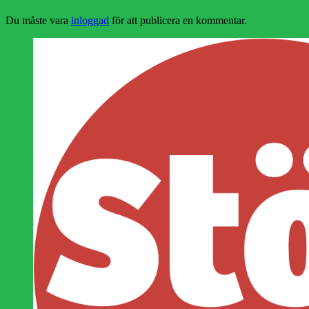
Du måste vara
inloggad
för att publicera en kommentar.