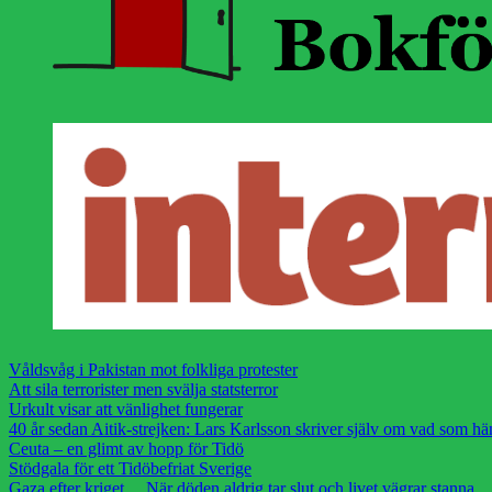
Våldsvåg i Pakistan mot folkliga protester
Att sila terrorister men svälja statsterror
Urkult visar att vänlighet fungerar
40 år sedan Aitik-strejken: Lars Karlsson skriver själv om vad som h
Ceuta – en glimt av hopp för Tidö
Stödgala för ett Tidöbefriat Sverige
Gaza efter kriget… När döden aldrig tar slut och livet vägrar stanna