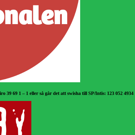
o 39 69 1 – 1 eller så går det att swisha till SP/Intis: 123 052 4934