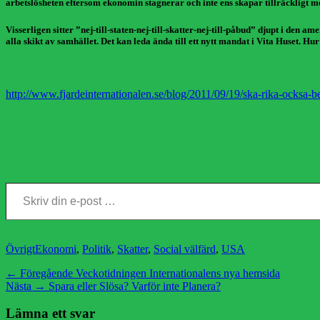
arbetslösheten eftersom ekonomin stagnerar och inte ens skapar tillräckligt m
Visserligen sitter ”nej-till-staten-nej-till-skatter-nej-till-påbud” djupt i den
alla skikt av samhället. Det kan leda ända till ett nytt mandat i Vita Huset. H
http://www.fjardeinternationalen.se/blog/2011/09/19/ska-rika-ocksa-be
Skriv din e-post …
Kategorier
Etiketter
Övrigt
Ekonomi
,
Politik
,
Skatter
,
Social välfärd
,
USA
Inläggsnavigering
Föregående
← Föregående
Veckotidningen Internationalens nya hemsida
Nästa
inlägg:
Nästa →
Spara eller Slösa? Varför inte Planera?
inlägg:
Lämna ett svar