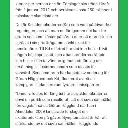
kronor per person och år. Förslaget ska träda i kraft
från 1 januari 2012 och beräknas kosta 250 miljoner i
minskade skatteintäkter.
Det är Kristdemokraterna (Kd) som varit pådrivande i
regeringen, och att man nu får igenom det kan lite
grann ses som plåster på såren efter att man fick bita
i gräset i sin profilfråga om sänkt skatt för
pensionärer. Till Kd:s förtret har det inte heller blivit
någon höjd spritskatt, och alliansbröderna släppte
inte heller i första vändan igenom ett förslag om
ersättning till fosterhemsbarn som utsatts för
vanvård. Sensommaren har kantats av nederlag för
Göran Hägglund och Kd, illustrerat av ett allt
kämpigare lindanseri runt fyraprocentsspärren.
”Under alldeles för lång tid har socialdemokraterna
drivit en politik som resulterat i att det civila samhället
försvagats”, så sa Göran Hägglund när han i
Almedalen 2009 lanserade förslaget om
skattereduktion på gåvor. Symptomatiskt är här att
stärkandet av det civila samhället i Hägglunds