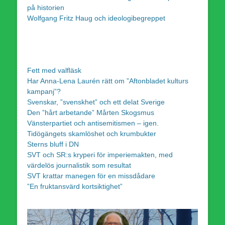
på historien
Wolfgang Fritz Haug och ideologibegreppet
Fett med valfläsk
Har Anna-Lena Laurén rätt om ”Aftonbladet kulturs
kampanj”?
Svenskar, ”svenskhet” och ett delat Sverige
Den ”hårt arbetande” Mårten Skogsmus
Vänsterpartiet och antisemitismen – igen.
Tidögängets skamlöshet och krumbukter
Sterns bluff i DN
SVT och SR:s kryperi för imperiemakten, med
värdelös journalistik som resultat
SVT krattar manegen för en missdådare
”En fruktansvärd kortsiktighet”