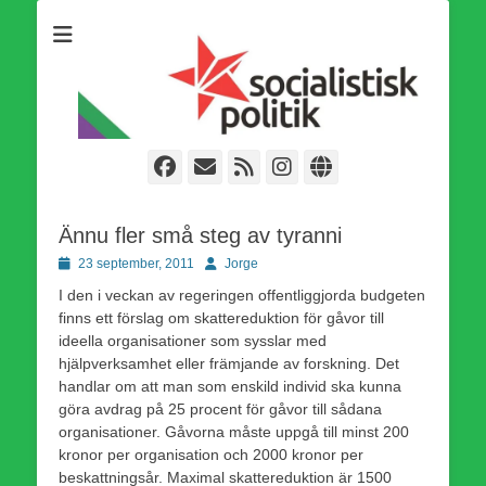
Som medlem i Socialistisk Politik är du medlem i den
Socialistisk Politik
världsomfattande socialistiska Fjärde Internationalen och en viktig
tillgång i kampen för en socialistisk framtid!
Facebook
E-
Webbflöde
Instagram
Webbplats
post
Ännu fler små steg av tyranni
Publicerad
Författare
23 september, 2011
Jorge
den
I den i veckan av regeringen offentliggjorda budgeten
finns ett förslag om skattereduktion för gåvor till
ideella organisationer som sysslar med
hjälpverksamhet eller främjande av forskning. Det
handlar om att man som enskild individ ska kunna
göra avdrag på 25 procent för gåvor till sådana
organisationer. Gåvorna måste uppgå till minst 200
kronor per organisation och 2000 kronor per
beskattningsår. Maximal skattereduktion är 1500