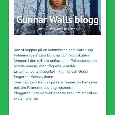
Kan vi hoppas på en kommission som klarar upp
Palmemordet? Lars Borgnäs och jag diskuterar
Mannen i den militära uniformen – Palmeutredarna
hittade honom, men frågorna kvarstår
En annan sorts läsecirkel – Hamlet och Godot
fungerar i rättspsykiatrin
Svar från Lars Renvall på recensionen av hans nya
bok om Palmemordet: Jag resonerar
Bloggaren Lars Renvall lanserar teori om att Palme
sköts framifrån