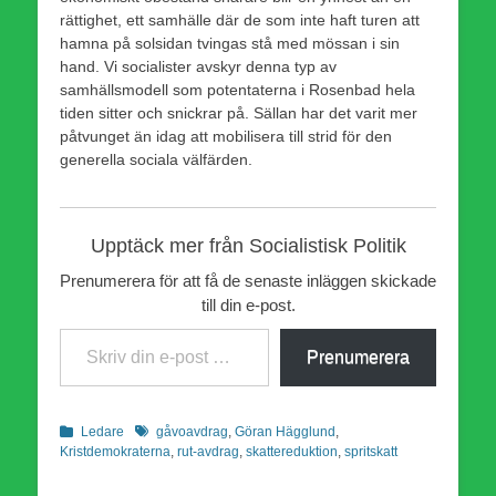
rättighet, ett samhälle där de som inte haft turen att
hamna på solsidan tvingas stå med mössan i sin
hand. Vi socialister avskyr denna typ av
samhällsmodell som potentaterna i Rosenbad hela
tiden sitter och snickrar på. Sällan har det varit mer
påtvunget än idag att mobilisera till strid för den
generella sociala välfärden.
Upptäck mer från Socialistisk Politik
Prenumerera för att få de senaste inläggen skickade
till din e-post.
Skriv din e-post …
Prenumerera
Kategorier
Etiketter
Ledare
gåvoavdrag
,
Göran Hägglund
,
Kristdemokraterna
,
rut-avdrag
,
skattereduktion
,
spritskatt