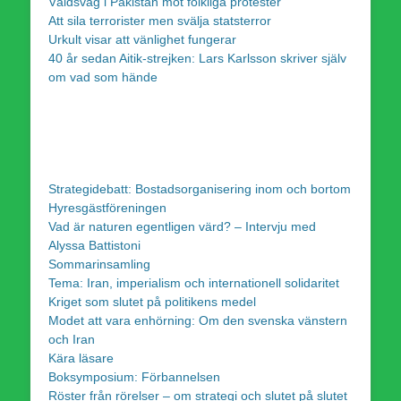
Våldsvåg i Pakistan mot folkliga protester
Att sila terrorister men svälja statsterror
Urkult visar att vänlighet fungerar
40 år sedan Aitik-strejken: Lars Karlsson skriver själv
om vad som hände
Strategidebatt: Bostadsorganisering inom och bortom
Hyresgästföreningen
Vad är naturen egentligen värd? – Intervju med
Alyssa Battistoni
Sommarinsamling
Tema: Iran, imperialism och internationell solidaritet
Kriget som slutet på politikens medel
Modet att vara enhörning: Om den svenska vänstern
och Iran
Kära läsare
Boksymposium: Förbannelsen
Röster från rörelser – om strategi och slutet på slutet