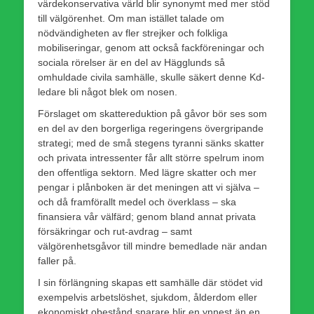
värdekonservativa värld blir synonymt med mer stöd
till välgörenhet. Om man istället talade om
nödvändigheten av fler strejker och folkliga
mobiliseringar, genom att också fackföreningar och
sociala rörelser är en del av Hägglunds så
omhuldade civila samhälle, skulle säkert denne Kd-
ledare bli något blek om nosen.
Förslaget om skattereduktion på gåvor bör ses som
en del av den borgerliga regeringens övergripande
strategi; med de små stegens tyranni sänks skatter
och privata intressenter får allt större spelrum inom
den offentliga sektorn. Med lägre skatter och mer
pengar i plånboken är det meningen att vi själva –
och då framförallt medel och överklass – ska
finansiera vår välfärd; genom bland annat privata
försäkringar och rut-avdrag – samt
välgörenhetsgåvor till mindre bemedlade när andan
faller på.
I sin förlängning skapas ett samhälle där stödet vid
exempelvis arbetslöshet, sjukdom, ålderdom eller
ekonomiskt obestånd snarare blir en ynnest än en