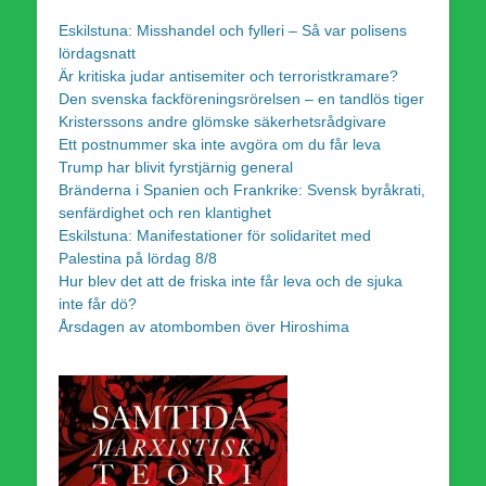
Eskilstuna: Misshandel och fylleri – Så var polisens
lördagsnatt
Är kritiska judar antisemiter och terroristkramare?
Den svenska fackföreningsrörelsen – en tandlös tiger
Kristerssons andre glömske säkerhetsrådgivare
Ett postnummer ska inte avgöra om du får leva
Trump har blivit fyrstjärnig general
Bränderna i Spanien och Frankrike: Svensk byråkrati,
senfärdighet och ren klantighet
Eskilstuna: Manifestationer för solidaritet med
Palestina på lördag 8/8
Hur blev det att de friska inte får leva och de sjuka
inte får dö?
Årsdagen av atombomben över Hiroshima