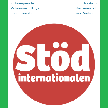
Inläggsnavigering
← Föregående
Nästa →
Föregående
Nästa
Välkommen till nya
Rasismen och
inlägg:
inlägg:
Internationalen!
motrörelserna