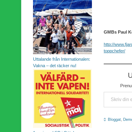
GMBs Paul Ken
http://www.fjar
toppchefer/
Uttalande från Internationalen:
Vakna – det räcker nu!
U
Prenum
Skriv din e-post …
Kategorier
Bloggat
,
Demo