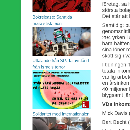
företag, sa 
största bol
Det står att
Bokrelease: Samtida
marxistisk teori
Samtidigt p
genomsnittli
294 yrken i
bara hälften
sina löner 
skott sig i va
Uttalande från SP: Ta avstånd
I tidningen 
från Israels terror
totala inkom
vanlig arbet
en årsinkoms
40 miljoner 
blygsamt jä
VDs inkoms
Mick Davis 
Solidaritet med Internationalen
Bart Becht 