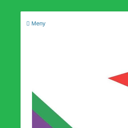
Meny
Som medlem i Socialistisk Politik är du medlem i den värld
Socialistisk Politi