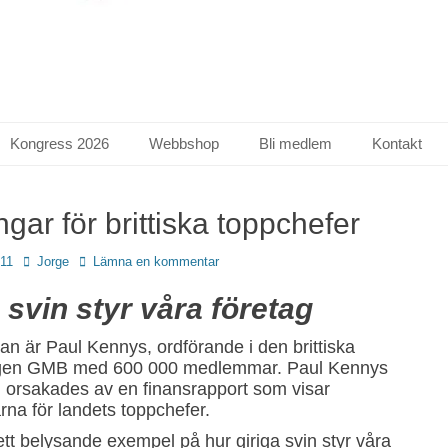
Kongress 2026
Webbshop
Bli medlem
Kontakt
gar för brittiska toppchefer
Författare
011
Jorge
Lämna en kommentar
 svin styr våra företag
an är Paul Kennys, ordförande i den brittiska
ngen GMB med 600 000 medlemmar. Paul Kennys
ll orsakades av en finansrapport som visar
rna för landets toppchefer.
ett belysande exempel på hur giriga svin styr våra