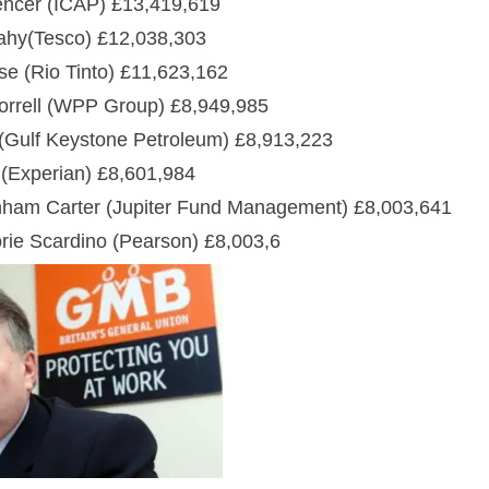
encer (ICAP) £13,419,619
eahy(Tesco) £12,038,303
e (Rio Tinto) £11,623,162
Sorrell (WPP Group) £8,949,985
(Gulf Keystone Petroleum) £8,913,223
(Experian) £8,601,984
ham Carter (Jupiter Fund Management) £8,003,641
ie Scardino (Pearson) £8,003,6