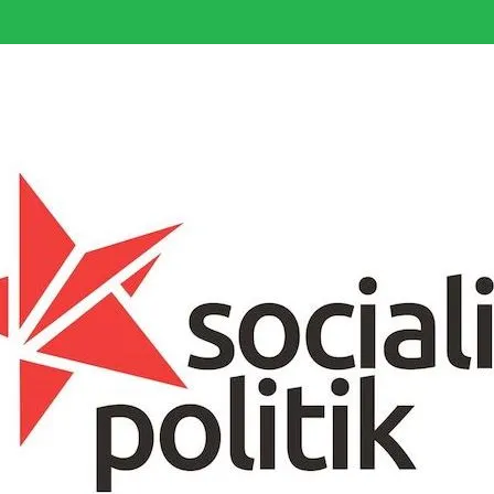
somfattande socialistiska Fjärde Internationalen och en viktig tillgång i kampe
k