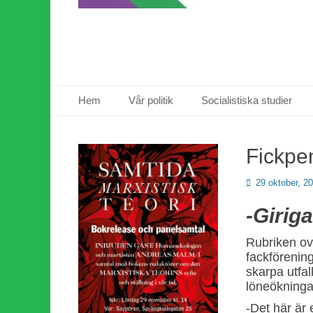
Primär meny
Hoppa
Hem
Vår politik
Socialistiska studier
till
innehåll
Fickpen
Publicerad
29 oktober, 2
den
-Giriga
Rubriken ov
fackföreni
skarpa utfa
löneökninga
-Det här är 