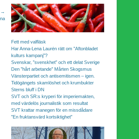
 →
rna
Fett med valfläsk
Har Anna-Lena Laurén rätt om ”Aftonbladet
kulturs kampanj”?
Svenskar, ”svenskhet” och ett delat Sverige
Den ”hårt arbetande” Mårten Skogsmus
Vänsterpartiet och antisemitismen – igen.
Tidögängets skamlöshet och krumbukter
Sterns bluff i DN
SVT och SR:s kryperi för imperiemakten,
med värdelös journalistik som resultat
SVT krattar manegen för en missdådare
”En fruktansvärd kortsiktighet”