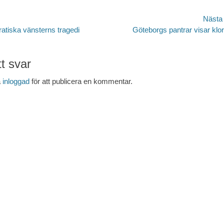
avigering
Nästa
Nästa
atiska vänsterns tragedi
Göteborgs pantrar visar klo
inlägg:
t svar
a
inloggad
för att publicera en kommentar.