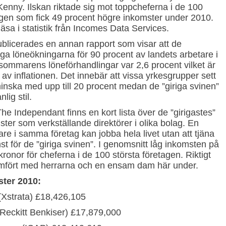
Kenny. Ilskan riktade sig mot toppcheferna i de 100
agen som fick 49 procent högre inkomster under 2010.
 läsa i statistik från Incomes Data Services.
ublicerades en annan rapport som visar att de
ga löneökningarna för 90 procent av landets arbetare i
 sommarens löneförhandlingar var 2,6 procent vilket är
 av inflationen. Det innebär att vissa yrkesgrupper sett
minska med upp till 20 procent medan de ”giriga svinen”
nlig stil.
The Independant finns en kort lista över de ”girigastes”
ster som verkställande direktörer i olika bolag. En
are i samma företag kan jobba hela livet utan att tjäna
t för de ”giriga svinen”. I genomsnitt låg inkomsten på
kronor för cheferna i de 100 största företagen. Riktigt
mfört med herrarna och en ensam dam här under.
ter 2010:
(Xstrata) £18,426,105
(Reckitt Benkiser) £17,879,000