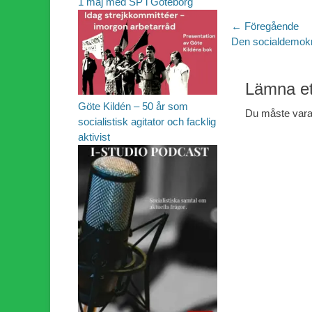
1 maj med SP i Göteborg
Inläggsn
← Föregående
Föregående
Den socialdemokr
inlägg:
Lämna et
Göte Kildén – 50 år som
Du måste var
socialistisk agitator och facklig
aktivist