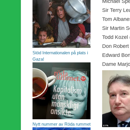
Michael Sp
Sir Terry L
Tom Albanes
Sir Martin 
Todd Kozel 
Don Robert 
Stöd Internationalen på plats i
Edward Bon
Gaza!
Dame Marjor
Nytt nummer av Röda rummet