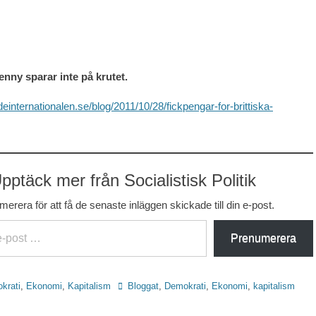
ny sparar inte på krutet.
deinternationalen.se/blog/2011/10/28/fickpengar-for-brittiska-
pptäck mer från Socialistisk Politik
erera för att få de senaste inläggen skickade till din e-post.
Prenumerera
Etiketter
krati
,
Ekonomi
,
Kapitalism
Bloggat
,
Demokrati
,
Ekonomi
,
kapitalism