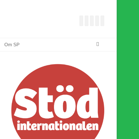
Facebook
E-
Webbflöde
Instagram
Webbplats
post
Sök
Om SP