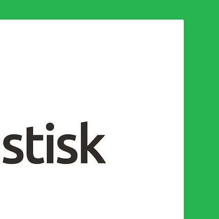
n för en socialistisk framtid!