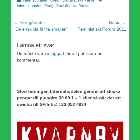
Internationalen
,
Övrigt
,
Socialistiska Partiet
Internationalen
,
Övrigt
,
Socialistiska Partiet
Inläggsnavigering
← Föregående
Nästa →
Föregående
Nästa
”De enskilda får ta smällen”
Feministiskt Forum 2011
inlägg:
inlägg:
Lämna ett svar
Du måste vara
inloggad
för att publicera en
kommentar.
Stöd tidningen Internationalen genom att skicka
pengar till plusgiro 39 69 1 – 1 eller så går det att
swisha till SP/Intis: 123 052 4934