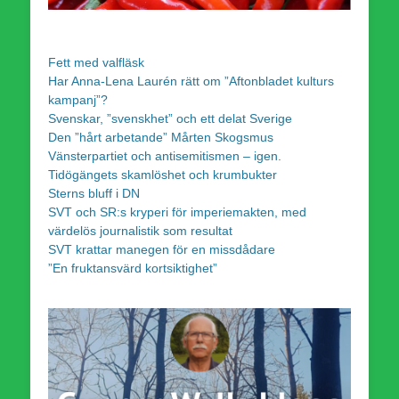
Fett med valfläsk
Har Anna-Lena Laurén rätt om ”Aftonbladet kulturs
kampanj”?
Svenskar, ”svenskhet” och ett delat Sverige
Den ”hårt arbetande” Mårten Skogsmus
Vänsterpartiet och antisemitismen – igen.
Tidögängets skamlöshet och krumbukter
Sterns bluff i DN
SVT och SR:s kryperi för imperiemakten, med
värdelös journalistik som resultat
SVT krattar manegen för en missdådare
”En fruktansvärd kortsiktighet”