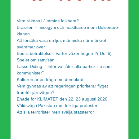
Vem räknas i Jimmies folkhem?
Brasilien – misogyni och maktkamp inom Bolsonaro-
klanen
Att försöka vara en ljus människa när mörkret
svämmar över
Bodils betraktelser: Varför växer högern?( Del 6)
Spelet om rättvisan
Lasse Diding: ” Inför val låter alla partier lite som
kommunister”
Kulturen är en fråga om demokrati
Vem gynnas av att regeringen prioriterar flyget
framför järnvägen?
Enade för KLIMATET den 22, 23 augusti 2026
Våldsvåg i Pakistan mot folkliga protester
Att sila terrorister men svälja statsterror