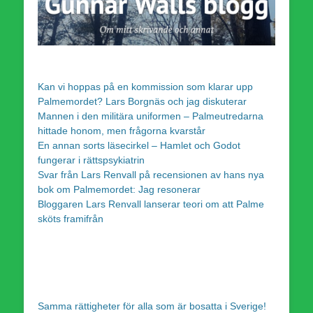
Kan vi hoppas på en kommission som klarar upp
Palmemordet? Lars Borgnäs och jag diskuterar
Mannen i den militära uniformen – Palmeutredarna
hittade honom, men frågorna kvarstår
En annan sorts läsecirkel – Hamlet och Godot
fungerar i rättspsykiatrin
Svar från Lars Renvall på recensionen av hans nya
bok om Palmemordet: Jag resonerar
Bloggaren Lars Renvall lanserar teori om att Palme
sköts framifrån
Samma rättigheter för alla som är bosatta i Sverige!