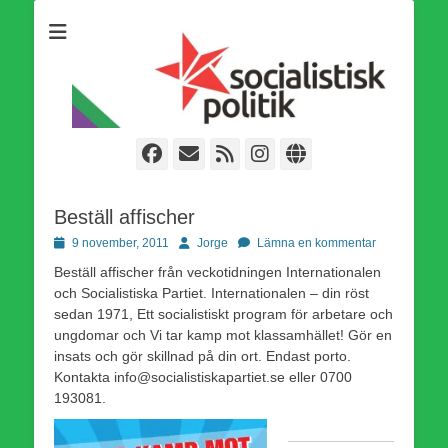
Som medlem i Socialistisk Politik är du medlem i den
Socialistisk Politik
världsomfattande socialistiska Fjärde Internationalen och en viktig
tillgång i kampen för en socialistisk framtid!
Facebook
E-
Webbflöde
Instagram
Webbplats
post
Beställ affischer
Publicerad
Författare
9 november, 2011
Jorge
Lämna en kommentar
den
Beställ affischer från veckotidningen Internationalen
och Socialistiska Partiet. Internationalen – din röst
sedan 1971, Ett socialistiskt program för arbetare och
ungdomar och Vi tar kamp mot klassamhället! Gör en
insats och gör skillnad på din ort. Endast porto.
Kontakta info@socialistiskapartiet.se eller 0700
193081.