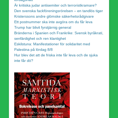
Är kritiska judar antisemiter och terroristkramare?
Den svenska fackföreningsrörelsen – en tandlös tiger
Kristerssons andre glömske säkerhetsrådgivare
Ett postnummer ska inte avgöra om du får leva
Trump har blivit fyrstjärnig general
Bränderna i Spanien och Frankrike: Svensk byråkrati,
senfärdighet och ren klantighet
Eskilstuna: Manifestationer för solidaritet med
Palestina på lördag 8/8
Hur blev det att de friska inte får leva och de sjuka
inte får dö?