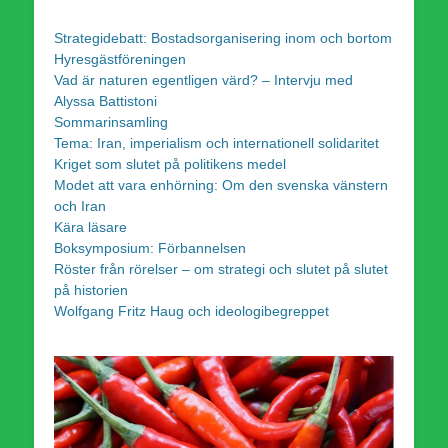
Strategidebatt: Bostadsorganisering inom och bortom
Hyresgästföreningen
Vad är naturen egentligen värd? – Intervju med
Alyssa Battistoni
Sommarinsamling
Tema: Iran, imperialism och internationell solidaritet
Kriget som slutet på politikens medel
Modet att vara enhörning: Om den svenska vänstern
och Iran
Kära läsare
Boksymposium: Förbannelsen
Röster från rörelser – om strategi och slutet på slutet
på historien
Wolfgang Fritz Haug och ideologibegreppet