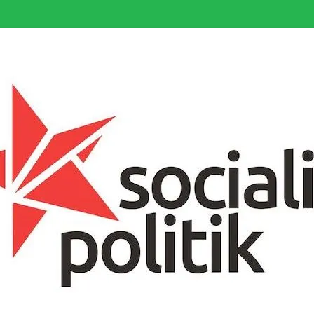
somfattande socialistiska Fjärde Internationalen och en viktig tillgång i kampe
k