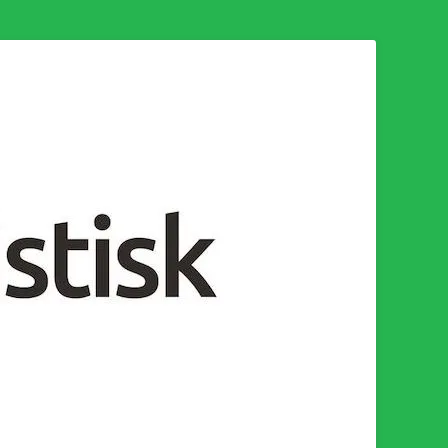
n för en socialistisk framtid!