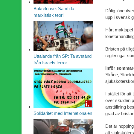
Bokrelease: Samtida
Dålig löneutve
marxistisk teori
upp i svensk g
Hårt maktspel 
löneförhandling
Bristen på til
regleringar som
Uttalande från SP: Ta avstånd
från Israels terror
Inför sommar
Skåne, Stockh
sjuksköterskor
I stället för a
över skulden 
anställning bes
Solidaritet med Internationalen
grad av brista
Det är hopping
att sjuksköters