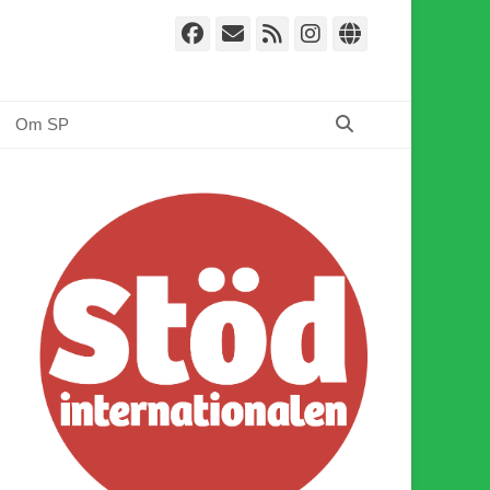
Facebook
E-
Webbflöde
Instagram
Webbplat
post
Sök
Om SP