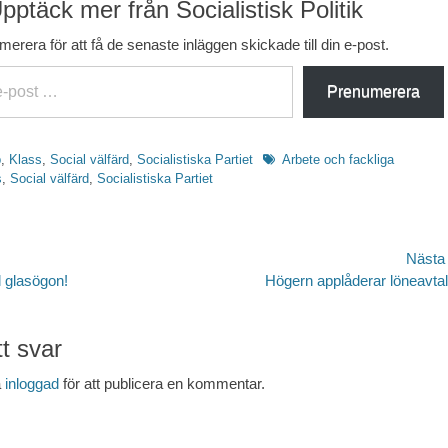
pptäck mer från Socialistisk Politik
erera för att få de senaste inläggen skickade till din e-post.
Prenumerera
Etiketter
p
,
Klass
,
Social välfärd
,
Socialistiska Partiet
Arbete och fackliga
s
,
Social välfärd
,
Socialistiska Partiet
avigering
Nästa
Nästa
ll glasögon!
Högern applåderar löneavta
inlägg:
t svar
a
inloggad
för att publicera en kommentar.