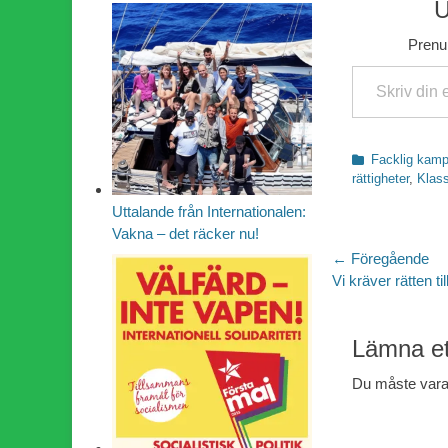
U
Prenum
Skriv din e-post …
Kategorier
Facklig kam
rättigheter
,
Klas
Uttalande från Internationalen:
Vakna – det räcker nu!
Inläggsn
← Föregående
Föregående
Vi kräver rätten ti
inlägg:
Lämna et
Du måste var