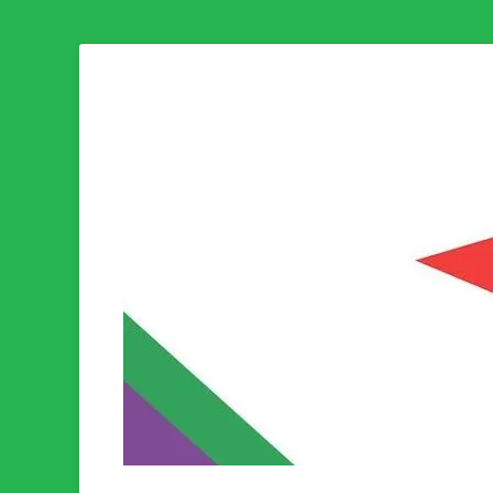
Som medlem i Socialistisk Politik är du medlem i den värld
Socialistisk Politi