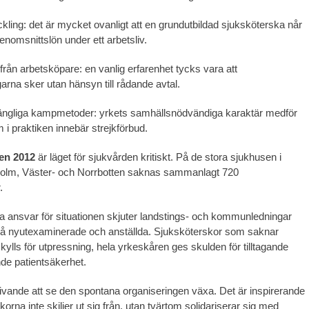
ckling: det är mycket ovanligt att en grundutbildad sjuksköterska når
enomsnittslön under ett arbetsliv.
från arbetsköpare: en vanlig erfarenhet tycks vara att
arna sker utan hänsyn till rådande avtal.
lgängliga kampmetoder: yrkets samhällsnödvändiga karaktär medför
 i praktiken innebär strejkförbud.
en 2012
är läget för sjukvården kritiskt. På de stora sjukhusen i
olm, Väster- och Norrbotten saknas sammanlagt 720
.
tt ta ansvar för situationen skjuter landstings- och kommunledningar
på nyutexaminerade och anställda. Sjuksköterskor som saknar
kylls för utpressning, hela yrkeskåren ges skulden för tilltagande
nde patientsäkerhet.
ivande att se den spontana organiseringen växa. Det är inspirerande
korna inte skiljer ut sig från, utan tvärtom solidariserar sig med