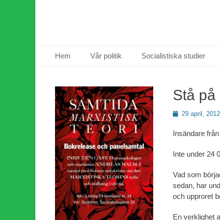
Primär meny
Hoppa
Hem
Vår politik
Socialistiska studier
till
innehåll
Stå på 
Publicerad
29 april, 2012
den
Insändare frå
Inte under 24 
Vad som börjad
sedan, har unde
och upproret bo
En verklighet 