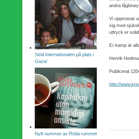
andra låglöney
Vi uppmanar al
sig med sjuks
uttryck er soli
Er kamp är all
Stöd Internationalen på plats i
Henrik Hedman 
Gaza!
Publicerat 120
http://www.kri
Nytt nummer av Röda rummet