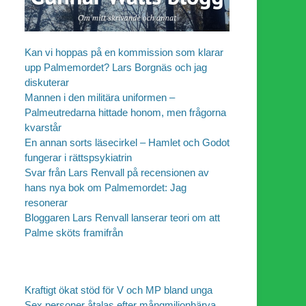
Kan vi hoppas på en kommission som klarar
upp Palmemordet? Lars Borgnäs och jag
diskuterar
Mannen i den militära uniformen –
Palmeutredarna hittade honom, men frågorna
kvarstår
En annan sorts läsecirkel – Hamlet och Godot
fungerar i rättspsykiatrin
Svar från Lars Renvall på recensionen av
hans nya bok om Palmemordet: Jag
resonerar
Bloggaren Lars Renvall lanserar teori om att
Palme sköts framifrån
Kraftigt ökat stöd för V och MP bland unga
Sex personer åtalas efter mångmiljonhärva