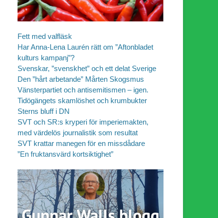
Fett med valfläsk
Har Anna-Lena Laurén rätt om ”Aftonbladet
kulturs kampanj”?
Svenskar, ”svenskhet” och ett delat Sverige
Den ”hårt arbetande” Mårten Skogsmus
Vänsterpartiet och antisemitismen – igen.
Tidögängets skamlöshet och krumbukter
Sterns bluff i DN
SVT och SR:s kryperi för imperiemakten,
med värdelös journalistik som resultat
SVT krattar manegen för en missdådare
”En fruktansvärd kortsiktighet”