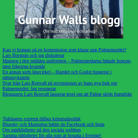
Kan vi hoppas på en kommission som klarar upp Palmemordet?
Lars Borgnäs och jag diskuterar
Mannen i den militära uniformen – Palmeutredarna hittade honom,
men frågorna kvarstår
En annan sorts läsecirkel – Hamlet och Godot fungerar i
rättspsykiatrin
Svar från Lars Renvall på recensionen av hans nya bok om
Palmemordet: Jag resonerar
Bloggaren Lars Renvall lanserar teori om att Palme sköts framifrån
Tidölagets extremt dåliga kriminalpolitik
Bluesky och Mastodon bättre än Facebook och Insta
Om märkligheter på den sociala webben
Samma rättigheter för alla som är bosatta i Sverige!