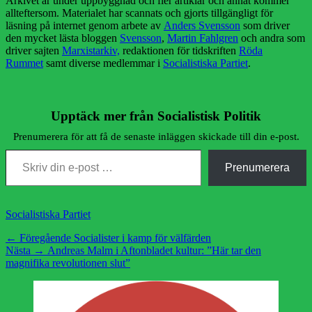
Arkivet är under uppbyggnad och fler artiklar och annat kommer
allteftersom. Materialet har scannats och gjorts tillgängligt för
läsning på internet genom arbete av
Anders Svensson
som driver
den mycket lästa bloggen
Svensson
,
Martin Fahlgren
och andra som
driver sajten
Marxistarkiv,
redaktionen för tidskriften
Röda
Rummet
samt diverse medlemmar i
Socialistiska Partiet
.
Upptäck mer från Socialistisk Politik
Prenumerera för att få de senaste inläggen skickade till din e-post.
Skriv din e-post …
Prenumerera
Kategorier
Socialistiska Partiet
Inläggsnavigering
Föregående
← Föregående
Socialister i kamp för välfärden
Nästa
inlägg:
Nästa →
Andreas Malm i Aftonbladet kultur: ”Här tar den
inlägg:
magnifika revolutionen slut”