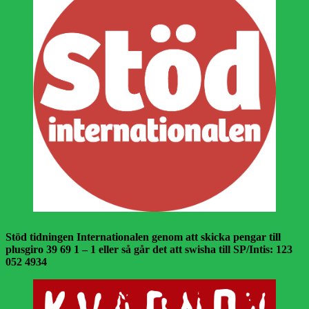
Stöd tidningen Internationalen genom att skicka pengar till
plusgiro 39 69 1 – 1 eller så går det att swisha till SP/Intis: 123
052 4934