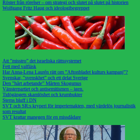
Röster från rörelser – om strategi och slutet på slutet på historien
Wolfgang Fritz Haug och ideologibegreppet
Att ”misstro” det israeliska rättssystemet
Fett med valfläsk
Har Anna-Lena Laurén rätt om ”Aftonbladet kulturs kampanj”?
Svenskar, ”svenskhet” och ett delat Sverige
Den ”hårt arbetande” Mårten Skogsmus
Vänsterpartiet och antisemitismen – igen.
Tidögängets skamlöshet och krumbukter
Sterns bluff i DN
SVT och SR:s kryperi för imperiemakten, med värdelös journalistik
som resultat
SVT krattar manegen för en missdådare