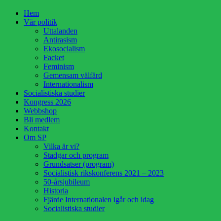
Hoppa
Hem
till
Vår politik
innehåll
Uttalanden
Antirasism
Ekosocialism
Facket
Feminism
Gemensam välfärd
Internationalism
Socialistiska studier
Kongress 2026
Webbshop
Bli medlem
Kontakt
Om SP
Vilka är vi?
Stadgar och program
Grundsatser (program)
Socialistisk rikskonferens 2021 – 2023
50-årsjubileum
Historia
Fjärde Internationalen igår och idag
Socialistiska studier