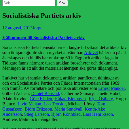
Sök
Sök
efter:
Socialistiska Partiets arkiv
Publicerad
Författare
12 augusti, 2013
Jorge
den
Välkommen till Socialistiska Partiets arkiv
Socialistiska Partiets hemsida har en längre tid saknat det artikelarkiv
som tidigare gjorde sidan mycket användbar.
Arkivet
håller nu på att
återskapas och hittills har omkring 60 inlägg och artiklar lagts in.
Tidigare fanns närmare tusen artiklar, broschyrer och dokument.
Meningen är att allt det materialet återigen ska göras tillgängligt.
I arkivet har vi samlat dokument, artiklar, pamfletter, tidningar av
och om Socialistiska Partiet och Fjärde Internationalen från 1969
och framåt. Av författare och politiska aktivister som
Ernest Mandel
,
Gilbert Achcar,
Daniel Bensaid
, Catherine Samary, Janette Habel,
Alain Krivine,
Göte Kildén
,
Håkan Blomqvist
,
Kjell Östberg
, Hugo
Blanco,
Livio Maitan
,
Leo Trotskij
, Michael Löwy,
Tom
Gustafsson
,
Björn Eriksson
,
Maria Sundvall
,
Kenth-Åke
Andersson
,
Stieg Larsson
,
Björn Rönnblad
,
Lars Henriksson
,
Andreas Malm och många fler.