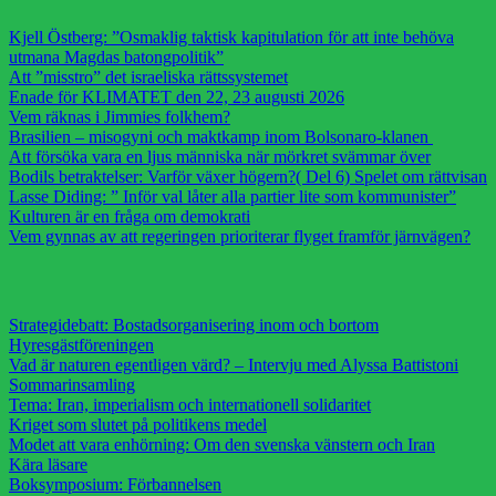
Kjell Östberg: ”Osmaklig taktisk kapitulation för att inte behöva
utmana Magdas batongpolitik”
Att ”misstro” det israeliska rättssystemet
Enade för KLIMATET den 22, 23 augusti 2026
Vem räknas i Jimmies folkhem?
Brasilien – misogyni och maktkamp inom Bolsonaro-klanen
Att försöka vara en ljus människa när mörkret svämmar över
Bodils betraktelser: Varför växer högern?( Del 6) Spelet om rättvisan
Lasse Diding: ” Inför val låter alla partier lite som kommunister”
Kulturen är en fråga om demokrati
Vem gynnas av att regeringen prioriterar flyget framför järnvägen?
Strategidebatt: Bostadsorganisering inom och bortom
Hyresgästföreningen
Vad är naturen egentligen värd? – Intervju med Alyssa Battistoni
Sommarinsamling
Tema: Iran, imperialism och internationell solidaritet
Kriget som slutet på politikens medel
Modet att vara enhörning: Om den svenska vänstern och Iran
Kära läsare
Boksymposium: Förbannelsen