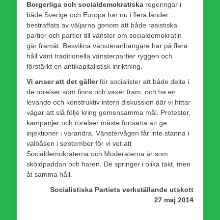
Borgerliga och socialdemokratiska
regeringar i
både Sverige och Europa har nu i flera länder
bestraffats av väljarna genom att både rasistiska
partier och partier till vänster om socialdemokratin
går framåt. Besvikna vänsteranhängare har på flera
håll vänt traditionella vänsterpartier ryggen och
förstärkt en antikapitalistisk inriktning.
Vi anser att det gäller
för socialister att både delta i
de rörelser som finns och växer fram, och ha en
levande och konstruktiv intern diskussion där vi hittar
vägar att slå följe kring gemensamma mål. Protester,
kampanjer och rörelser måste fortsätta att ge
injektioner i varandra. Vänstervågen får inte stanna i
valbåsen i september för vi vet att
Socialdemokraterna och Moderaterna är som
sköldpaddan och haren. De springer i olika takt, men
åt samma håll.
Socialistiska Partiets verkställande utskott
27 maj 2014