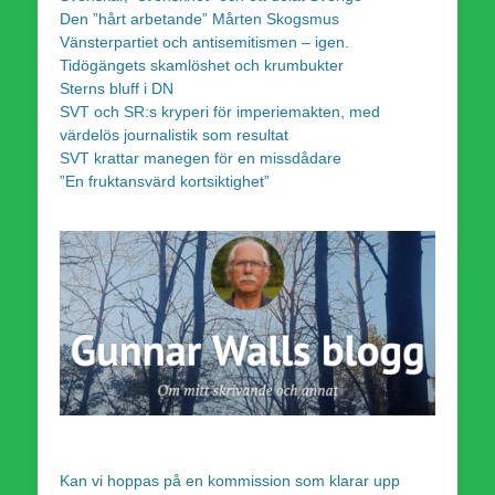
Den ”hårt arbetande” Mårten Skogsmus
Vänsterpartiet och antisemitismen – igen.
Tidögängets skamlöshet och krumbukter
Sterns bluff i DN
SVT och SR:s kryperi för imperiemakten, med
värdelös journalistik som resultat
SVT krattar manegen för en missdådare
”En fruktansvärd kortsiktighet”
Kan vi hoppas på en kommission som klarar upp