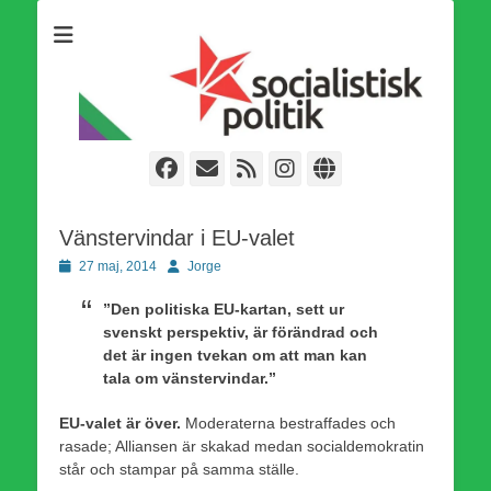
Som medlem i Socialistisk Politik är du medlem i den
Socialistisk Politik
världsomfattande socialistiska Fjärde Internationalen och en viktig
tillgång i kampen för en socialistisk framtid!
Facebook
E-
Webbflöde
Instagram
Webbplats
post
Vänstervindar i EU-valet
Publicerad
Författare
27 maj, 2014
Jorge
den
”Den politiska EU-kartan, sett ur
svenskt perspektiv, är förändrad och
det är ingen tvekan om att man kan
tala om vänstervindar.”
EU-valet är över.
Moderaterna bestraffades och
rasade; Alliansen är skakad medan socialdemokratin
står och stampar på samma ställe.