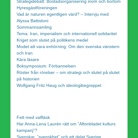
Strategidebatt: Bostadsorganisering inom och bortom
Hyresgästföreningen
Vad är naturen egentligen värd? – Intervju med
Alyssa Battistoni
Sommarinsamling
Tema: Iran, imperialism och internationell solidaritet
Kriget som slutet på politikens medel
Modet att vara enhörning: Om den svenska vänstern
och Iran
Kära läsare
Boksymposium: Förbannelsen
Röster från rörelser – om strategi och slutet på slutet
på historien
Wolfgang Fritz Haug och ideologibegreppet
Fett med valfläsk
Har Anna-Lena Laurén rätt om ”Aftonbladet kulturs
kampanj”?
Svenskar, ”svenskhet” och ett delat Sverige