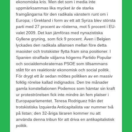
ekonomiska kris. Men det som i media inte
uppmärksammas lika mycket är de starka
framgångarna för den radikala vänstern runt om i
Europa; i Grekland i form av ett att Syriza blev största
parti med 27 procent av rösterna, mot 5 procent i EU-
valet 2009. Det kan jämföras med nynazistiska
Gyllene gryning, som fick 9 procent. Även i Belgien
lyckades den radikala alliansen mellan före detta
maoister och trotskister flytta fram sina positioner. I
Spanien straffade väljarna högerns Partido Popular
och socialdemokraternas PSOE som tillsammans
stått för en reaktionär ekonomisk och social politik.
För drygt ett år sedan möttes politiken av en massiv
folklig rörelse kallad indignados. Den tre månader
gamla konstellationen Podemos som hämtar sin kraft
ur proteströrelsen fick inte mindre än fem platser i
Europaparlamentet. Teresa Rodriguez från det
trotskistiska Izquierda Anticapitalista var nummer två
på listan; den 32-åriga läraren kommer nu att
använda denna tribun för att driva en antikapitalistisk
politik.