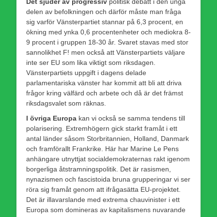
Det sjuder av progressiv
politisk debatt i den unga
delen av befolkningen och därför måste man fråga
sig varför Vänsterpartiet stannar på 6,3 procent, en
ökning med ynka 0,6 procentenheter och mediokra 8-
9 procent i gruppen 18-30 år. Svaret stavas med stor
sannolikhet F! men också att Vänsterpartiets väljare
inte ser EU som lika viktigt som riksdagen.
Vänsterpartiets uppgift i dagens delade
parlamentariska vänster har kommit att bli att driva
frågor kring välfärd och arbete och då är det främst
riksdagsvalet som räknas.
I övriga Europa
kan vi också se samma tendens till
polarisering. Extremhögern gick starkt framåt i ett
antal länder såsom Storbritannien, Holland, Danmark
och framförallt Frankrike. Här har Marine Le Pens
anhängare utnyttjat socialdemokraternas rakt igenom
borgerliga åtstramningspolitik. Det är rasismen,
nynazismen och fascistoida bruna grupperingar vi ser
röra sig framåt genom att ifrågasätta EU-projektet.
Det är illavarslande med extrema chauvinister i ett
Europa som domineras av kapitalismens nuvarande