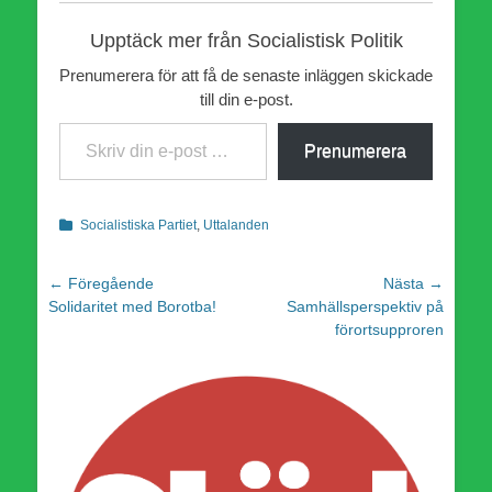
Upptäck mer från Socialistisk Politik
Prenumerera för att få de senaste inläggen skickade
till din e-post.
Skriv din e-post …
Prenumerera
Kategorier
Socialistiska Partiet
,
Uttalanden
Inläggsnavigering
← Föregående
Nästa →
Föregående
Nästa
Solidaritet med Borotba!
Samhällsperspektiv på
inlägg:
inlägg:
förortsupproren