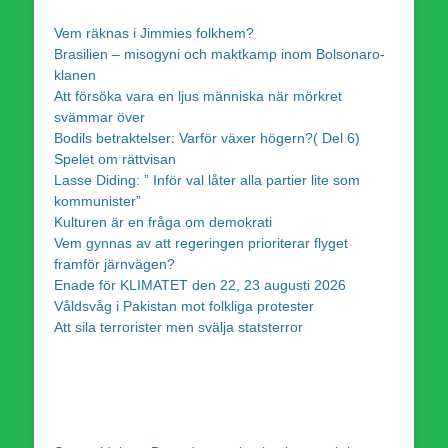
Vem räknas i Jimmies folkhem?
Brasilien – misogyni och maktkamp inom Bolsonaro-
klanen
Att försöka vara en ljus människa när mörkret
svämmar över
Bodils betraktelser: Varför växer högern?( Del 6)
Spelet om rättvisan
Lasse Diding: ” Inför val låter alla partier lite som
kommunister”
Kulturen är en fråga om demokrati
Vem gynnas av att regeringen prioriterar flyget
framför järnvägen?
Enade för KLIMATET den 22, 23 augusti 2026
Våldsvåg i Pakistan mot folkliga protester
Att sila terrorister men svälja statsterror