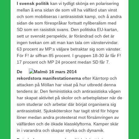
I svensk politik
kan vi tydligt skönja en polarisering
mellan å ena sidan de som vill ha välfärd utan vinst
och som mobiliseras i antirasistisk kamp, och å andra
sidan de som förespråkar fortsatt nyliberalism med
SD som en rasistisk svans. Den politiska EU-kartan,
sett ur svenskt perspektiv, är förändrad och det är
ingen tvekan om att man kan tala om vänstervindar.
63 procent av MP:s väljare betraktar sig som vänster.
För F! är siffran 85 procent. I gruppen 18-30 år får F!
17 procent och MP 24 procent medan SD får 7.
De
rekordstora manifestationerna
efter Kärrtorp och
attacken på Möllan har visat på hur utbredd denna
tendens är. Den feministiska och antirasistiska vågen
har skapat aktivitet på skolor och arbetsplatser när de
som studerar och arbetar där börjat organisera sig
antirasistiskt. Sjuksköterskor har tagit strid för högre
löner medan andra protesterat mot försämringen av
välfärden och de ökade klassklyftorna. Kamper skär
in i varandra och skapar styrka och dynamik.