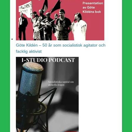
Göte Kildén – 50 år som socialistisk agitator och
facklig aktivist