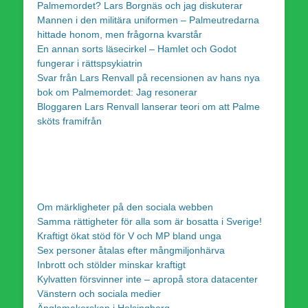
Palmemordet? Lars Borgnäs och jag diskuterar
Mannen i den militära uniformen – Palmeutredarna
hittade honom, men frågorna kvarstår
En annan sorts läsecirkel – Hamlet och Godot
fungerar i rättspsykiatrin
Svar från Lars Renvall på recensionen av hans nya
bok om Palmemordet: Jag resonerar
Bloggaren Lars Renvall lanserar teori om att Palme
sköts framifrån
Om märkligheter på den sociala webben
Samma rättigheter för alla som är bosatta i Sverige!
Kraftigt ökat stöd för V och MP bland unga
Sex personer åtalas efter mångmiljonhärva
Inbrott och stölder minskar kraftigt
Kylvatten försvinner inte – apropå stora datacenter
Vänstern och sociala medier
Änglamakerskan i Helsingborg