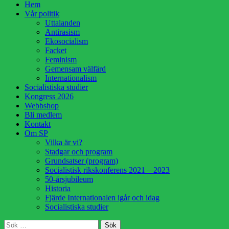
Hoppa
Hem
till
Vår politik
innehåll
Uttalanden
Antirasism
Ekosocialism
Facket
Feminism
Gemensam välfärd
Internationalism
Socialistiska studier
Kongress 2026
Webbshop
Bli medlem
Kontakt
Om SP
Vilka är vi?
Stadgar och program
Grundsatser (program)
Socialistisk rikskonferens 2021 – 2023
50-årsjubileum
Historia
Fjärde Internationalen igår och idag
Socialistiska studier
Sök
Sök