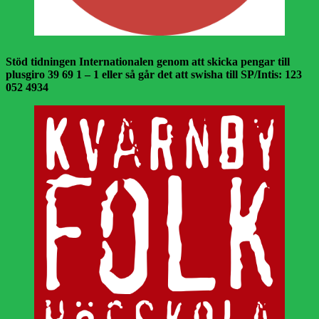
Stöd tidningen Internationalen genom att skicka pengar till
plusgiro 39 69 1 – 1 eller så går det att swisha till SP/Intis: 123
052 4934