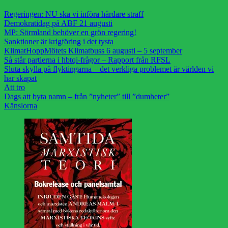
Regeringen: NU ska vi införa hårdare straff
Demokratidag på ABF 21 augusti
MP: Sörmland behöver en grön regering!
Sanktioner är krigföring i det tysta
KlimatHoppMötets Klimatbuss 6 augusti – 5 september
Så står partierna i hbtqi-frågor – Rapport från RFSL
Sluta skylla på flyktingarna – det verkliga problemet är världen vi
har skapat
Att tro
Dags att byta namn – från ”nyheter” till ”dumheter”
Känslorna