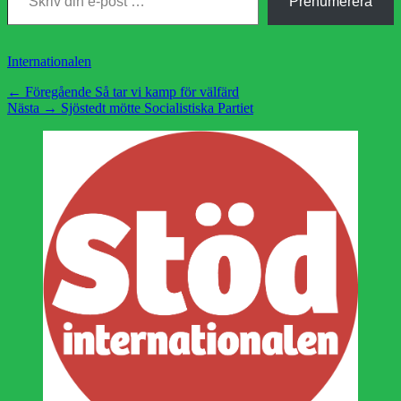
Prenumerera
Kategorier
Internationalen
Inläggsnavigering
Föregående
← Föregående
Så tar vi kamp för välfärd
Nästa
inlägg:
Nästa →
Sjöstedt mötte Socialistiska Partiet
inlägg: