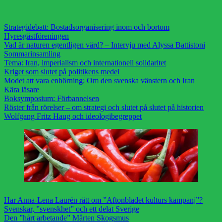
Strategidebatt: Bostadsorganisering inom och bortom
Hyresgästföreningen
Vad är naturen egentligen värd? – Intervju med Alyssa Battistoni
Sommarinsamling
Tema: Iran, imperialism och internationell solidaritet
Kriget som slutet på politikens medel
Modet att vara enhörning: Om den svenska vänstern och Iran
Kära läsare
Boksymposium: Förbannelsen
Röster från rörelser – om strategi och slutet på slutet på historien
Wolfgang Fritz Haug och ideologibegreppet
Har Anna-Lena Laurén rätt om ”Aftonbladet kulturs kampanj”?
Svenskar, ”svenskhet” och ett delat Sverige
Den ”hårt arbetande” Mårten Skogsmus