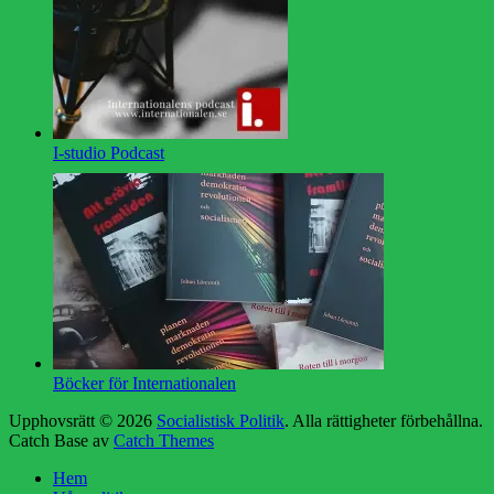
I-studio Podcast
Böcker för Internationalen
Upphovsrätt © 2026
Socialistisk Politik
. Alla rättigheter förbehållna.
Catch Base av
Catch Themes
Rulla
Hem
upp