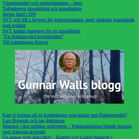
Vänsterpartiet och antisemitismen – igen.
Tidögängets skamlöshet och krumbukter
Sterns bluff i DN
SVT och SR:s kryperi för imperiemakten, med värdelös journalistik
som resultat
SVT krattar manegen för en missdådare
”En fruktansvärd kortsiktighet”
Till tvättstugans försvar
Kan vi hoppas på en kommission som klarar upp Palmemordet?
Lars Borgnäs och jag diskuterar
Mannen i den militära uniformen – Palmeutredarna hittade honom,
men frågorna kvarstår
En annan sorts läsecirkel – Hamlet och Godot fungerar i