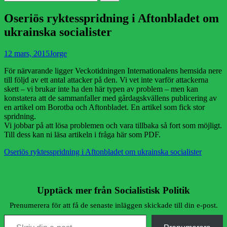
efter:
Oseriös ryktesspridning i Aftonbladet om
ukrainska socialister
Publicerad
Författare
12 mars, 2015
Jorge
den
För närvarande ligger Veckotidningen Internationalens hemsida nere
till följd av ett antal attacker på den. Vi vet inte varför attackerna
skett – vi brukar inte ha den här typen av problem – men kan
konstatera att de sammanfaller med gårdagskvällens publicering av
en artikel om Borotba och Aftonbladet. En artikel som fick stor
spridning.
Vi jobbar på att lösa problemen och vara tillbaka så fort som möjligt.
Till dess kan ni läsa artikeln i fråga här som PDF.
Oseriös ryktesspridning i Aftonbladet om ukrainska socialister
Upptäck mer från Socialistisk Politik
Prenumerera för att få de senaste inläggen skickade till din e-post.
Skriv din e-post …