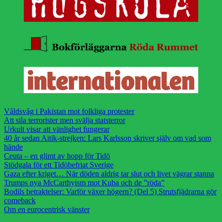
Våldsvåg i Pakistan mot folkliga protester
Att sila terrorister men svälja statsterror
Urkult visar att vänlighet fungerar
40 år sedan Aitik-strejken: Lars Karlsson skriver själv om vad som
hände
Ceuta – en glimt av hopp för Tidö
Stödgala för ett Tidöbefriat Sverige
Gaza efter kriget… När döden aldrig tar slut och livet vägrar stanna
Trumps nya McCarthyism mot Kuba och de ”röda”
Bodils betraktelser: Varför växer högern? (Del 5) Strutsfjädrarna gör
comeback
Om en eurocentrisk vänster