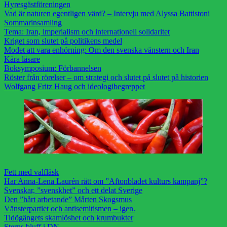
Hyresgästföreningen
Vad är naturen egentligen värd? – Intervju med Alyssa Battistoni
Sommarinsamling
Tema: Iran, imperialism och internationell solidaritet
Kriget som slutet på politikens medel
Modet att vara enhörning: Om den svenska vänstern och Iran
Kära läsare
Boksymposium: Förbannelsen
Röster från rörelser – om strategi och slutet på slutet på historien
Wolfgang Fritz Haug och ideologibegreppet
Fett med valfläsk
Har Anna-Lena Laurén rätt om ”Aftonbladet kulturs kampanj”?
Svenskar, ”svenskhet” och ett delat Sverige
Den ”hårt arbetande” Mårten Skogsmus
Vänsterpartiet och antisemitismen – igen.
Tidögängets skamlöshet och krumbukter
Sterns bluff i DN