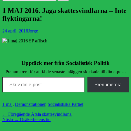
efter:
1 MAJ 2016. Jaga skattesvindlarna – Inte
flyktingarna!
Publicerad
Författare
24 april, 2016
Jorge
den
Upptäck mer från Socialistisk Politik
Prenumerera för att få de senaste inläggen skickade till din e-post.
Skriv din e-post …
Prenumerera
Kategorier
1 maj
,
Demonstrationer
,
Socialistiska Partiet
Inläggsnavigering
Föregående
← Föregående
Åtala skattesvindlarna
Nästa
inlägg:
Nästa →
Osäkerhetens tid
inlägg: