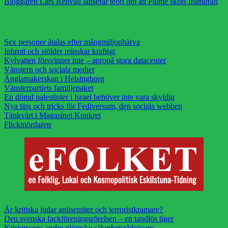
Bloggaren Lars Renvall lanserar teori om att Palme sköts framifrån
Sex personer åtalas efter mångmiljonhärva
Inbrott och stölder minskar kraftigt
Kylvatten försvinner inte – apropå stora datacenter
Vänstern och sociala medier
Änglamakerskan i Helsingborg
Vänsterpartiets familjepaket
En dömd palestinier i Israel behöver inte vara skyldig
Nya tips och tricks för Fediversum, den sociala webben
Tänkvärt i Magasinet Konkret
Flickmördaren
Är kritiska judar antisemiter och terroristkramare?
Den svenska fackföreningsrörelsen – en tandlös tiger
Kristerssons andre glömske säkerhetsrådgivare