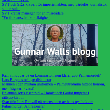
SVT och SR:s kryperi för imperiemakten, med värdelös journalistik
som resultat
SVT krattar manegen för en missdådare
”En fruktansvärd kortsiktighet”
Kan vi hoppas på en kommission som klarar upp Palmemordet?
Lars Borgnäs och jag diskuterar
Mannen i den militära uniformen – Palmeutredarna hittade honom,
men frågorna kvarstår
En annan sorts läsecirkel – Hamlet och Godot fungerar i
rättspsykiatrin
Svar från Lars Renvall på recensionen av hans nya bok om
Palmemordet: Jag resonerar