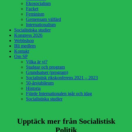
Ekosocialism
Facket
Feminism
Gemensam välfärd
Internationalism
Socialistiska studier
Kongress 2026
Webbshop
Bli medlem
Kontakt
Om SP
Vilka är vi?
Stadgar och program
Grundsatser (program)
Socialistisk rikskonferens 2021 – 2023
50-årsjubileum
Historia
Fjärde Internationalen igår och idag
Socialistiska studier
Upptäck mer från Socialistisk
Politik