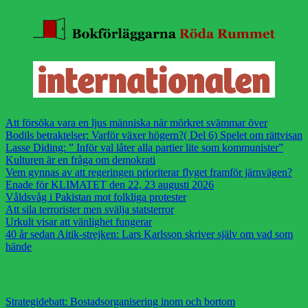
Att försöka vara en ljus människa när mörkret svämmar över
Bodils betraktelser: Varför växer högern?( Del 6) Spelet om rättvisan
Lasse Diding: ” Inför val låter alla partier lite som kommunister”
Kulturen är en fråga om demokrati
Vem gynnas av att regeringen prioriterar flyget framför järnvägen?
Enade för KLIMATET den 22, 23 augusti 2026
Våldsvåg i Pakistan mot folkliga protester
Att sila terrorister men svälja statsterror
Urkult visar att vänlighet fungerar
40 år sedan Aitik-strejken: Lars Karlsson skriver själv om vad som
hände
Strategidebatt: Bostadsorganisering inom och bortom