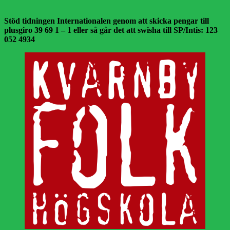
Stöd tidningen Internationalen genom att skicka pengar till
plusgiro 39 69 1 – 1 eller så går det att swisha till SP/Intis: 123
052 4934