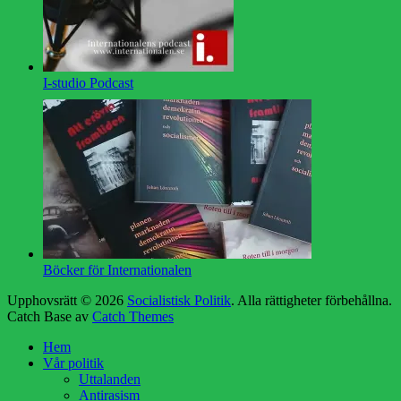
I-studio Podcast
Böcker för Internationalen
Upphovsrätt © 2026
Socialistisk Politik
. Alla rättigheter förbehållna.
Catch Base av
Catch Themes
Rulla
Hem
upp
Vår politik
Uttalanden
Antirasism