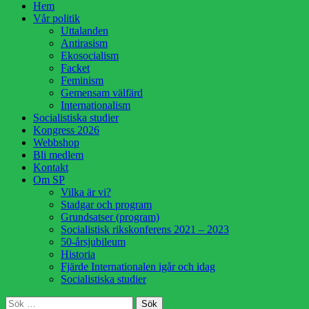
Hoppa
Hem
till
Vår politik
innehåll
Uttalanden
Antirasism
Ekosocialism
Facket
Feminism
Gemensam välfärd
Internationalism
Socialistiska studier
Kongress 2026
Webbshop
Bli medlem
Kontakt
Om SP
Vilka är vi?
Stadgar och program
Grundsatser (program)
Socialistisk rikskonferens 2021 – 2023
50-årsjubileum
Historia
Fjärde Internationalen igår och idag
Socialistiska studier
Sök
Sök