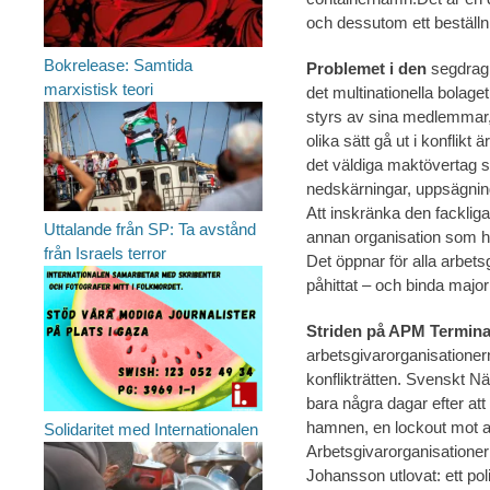
och dessutom ett beställn
Bokrelease: Samtida
Problemet i den
segdragn
marxistisk teori
det multinationella bolag
styrs av sina medlemmar, 
olika sätt gå ut i konflik
det väldiga maktövertag s
nedskärningar, uppsägninga
Att inskränka den fackliga
Uttalande från SP: Ta avstånd
annan organisation som har
från Israels terror
Det öppnar för alla arbetsg
påhittat – och binda majorit
Striden på APM Termina
arbetsgivarorganisationer
konflikträtten. Svenskt Nä
bara några dagar efter att
hamnen, en lockout mot arb
Solidaritet med Internationalen
Arbetsgivarorganisationern
Johansson utlovat: ett po