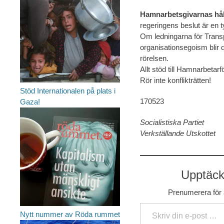
Hamnarbetsgivarnas hål
regeringens beslut är en ty
Om ledningarna för Transpo
organisationsegoism blir 
rörelsen.
Allt stöd till Hamnarbetar
Rör inte konflikträtten!
Stöd Internationalen på plats i
170523
Gaza!
Socialistiska Partiet
Verkställande Utskottet
Upptäck 
Prenumerera för a
Skriv din e-post …
Nytt nummer av Röda rummet