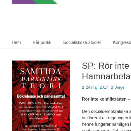
Primär meny
Hoppa
Hem
Vår politik
Socialistiska studier
Kongress
till
innehåll
SP: Rör inte 
Hamnarbeta
Publicerad
Författare
24 maj, 2017
Jorge
den
Rör inte konflikträtten
Den socialdemokratiska 
deklarerat att regeringen k
henne fungerar nämligen 
containerhamn.Det är en di