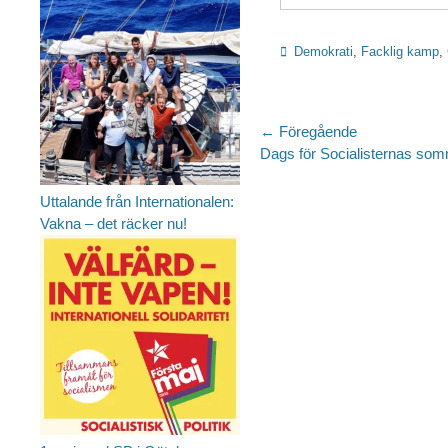
Kategorier
Demokrati
,
Facklig kamp
,
Inläggsnaviger
← Föregående
Föregående
Dags för Socialisternas so
inlägg:
Uttalande från Internationalen:
Vakna – det räcker nu!