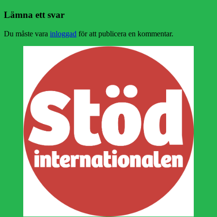
inlägg:
Lämna ett svar
Du måste vara
inloggad
för att publicera en kommentar.