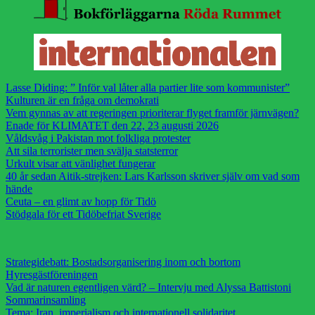
Lasse Diding: ” Inför val låter alla partier lite som kommunister”
Kulturen är en fråga om demokrati
Vem gynnas av att regeringen prioriterar flyget framför järnvägen?
Enade för KLIMATET den 22, 23 augusti 2026
Våldsvåg i Pakistan mot folkliga protester
Att sila terrorister men svälja statsterror
Urkult visar att vänlighet fungerar
40 år sedan Aitik-strejken: Lars Karlsson skriver själv om vad som
hände
Ceuta – en glimt av hopp för Tidö
Stödgala för ett Tidöbefriat Sverige
Strategidebatt: Bostadsorganisering inom och bortom
Hyresgästföreningen
Vad är naturen egentligen värd? – Intervju med Alyssa Battistoni
Sommarinsamling
Tema: Iran, imperialism och internationell solidaritet