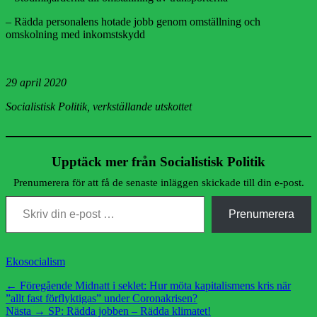
– Rädda personalens hotade jobb genom omställning och
omskolning med inkomstskydd
29 april 2020
Socialistisk Politik, verkställande utskottet
Upptäck mer från Socialistisk Politik
Prenumerera för att få de senaste inläggen skickade till din e-post.
Skriv din e-post …
Prenumerera
Kategorier
Ekosocialism
Inläggsnavigering
Föregående
← Föregående
Midnatt i seklet: Hur möta kapitalismens kris när
inlägg:
”allt fast förflyktigas” under Coronakrisen?
Nästa
Nästa →
SP: Rädda jobben – Rädda klimatet!