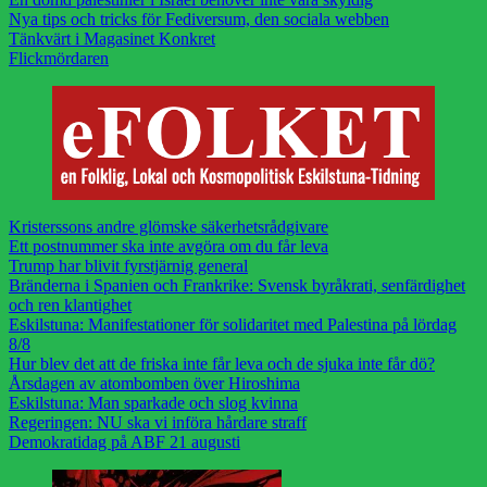
Nya tips och tricks för Fediversum, den sociala webben
Tänkvärt i Magasinet Konkret
Flickmördaren
Kristerssons andre glömske säkerhetsrådgivare
Ett postnummer ska inte avgöra om du får leva
Trump har blivit fyrstjärnig general
Bränderna i Spanien och Frankrike: Svensk byråkrati, senfärdighet
och ren klantighet
Eskilstuna: Manifestationer för solidaritet med Palestina på lördag
8/8
Hur blev det att de friska inte får leva och de sjuka inte får dö?
Årsdagen av atombomben över Hiroshima
Eskilstuna: Man sparkade och slog kvinna
Regeringen: NU ska vi införa hårdare straff
Demokratidag på ABF 21 augusti