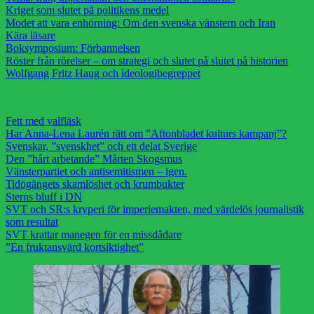
Kriget som slutet på politikens medel
Modet att vara enhörning: Om den svenska vänstern och Iran
Kära läsare
Boksymposium: Förbannelsen
Röster från rörelser – om strategi och slutet på slutet på historien
Wolfgang Fritz Haug och ideologibegreppet
Fett med valfläsk
Har Anna-Lena Laurén rätt om ”Aftonbladet kulturs kampanj”?
Svenskar, ”svenskhet” och ett delat Sverige
Den ”hårt arbetande” Mårten Skogsmus
Vänsterpartiet och antisemitismen – igen.
Tidögängets skamlöshet och krumbukter
Sterns bluff i DN
SVT och SR:s kryperi för imperiemakten, med värdelös journalistik
som resultat
SVT krattar manegen för en missdådare
”En fruktansvärd kortsiktighet”