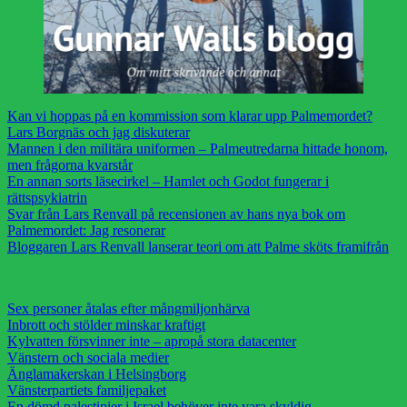
Kan vi hoppas på en kommission som klarar upp Palmemordet?
Lars Borgnäs och jag diskuterar
Mannen i den militära uniformen – Palmeutredarna hittade honom,
men frågorna kvarstår
En annan sorts läsecirkel – Hamlet och Godot fungerar i
rättspsykiatrin
Svar från Lars Renvall på recensionen av hans nya bok om
Palmemordet: Jag resonerar
Bloggaren Lars Renvall lanserar teori om att Palme sköts framifrån
Sex personer åtalas efter mångmiljonhärva
Inbrott och stölder minskar kraftigt
Kylvatten försvinner inte – apropå stora datacenter
Vänstern och sociala medier
Änglamakerskan i Helsingborg
Vänsterpartiets familjepaket
En dömd palestinier i Israel behöver inte vara skyldig