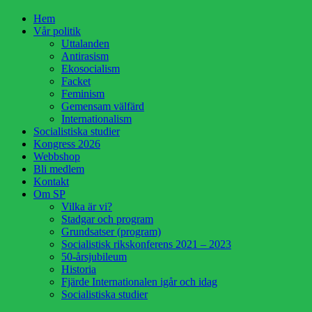
Hoppa
Hem
till
Vår politik
innehåll
Uttalanden
Antirasism
Ekosocialism
Facket
Feminism
Gemensam välfärd
Internationalism
Socialistiska studier
Kongress 2026
Webbshop
Bli medlem
Kontakt
Om SP
Vilka är vi?
Stadgar och program
Grundsatser (program)
Socialistisk rikskonferens 2021 – 2023
50-årsjubileum
Historia
Fjärde Internationalen igår och idag
Socialistiska studier