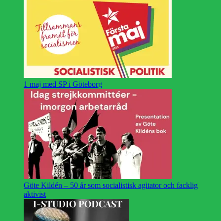
1 maj med SP i Göteborg
Göte Kildén – 50 år som socialistisk agitator och facklig
aktivist