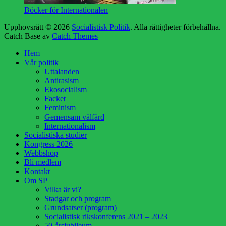
Böcker för Internationalen
Upphovsrätt © 2026
Socialistisk Politik
. Alla rättigheter förbehållna.
Catch Base av
Catch Themes
Rulla
Hem
upp
Vår politik
Uttalanden
Antirasism
Ekosocialism
Facket
Feminism
Gemensam välfärd
Internationalism
Socialistiska studier
Kongress 2026
Webbshop
Bli medlem
Kontakt
Om SP
Vilka är vi?
Stadgar och program
Grundsatser (program)
Socialistisk rikskonferens 2021 – 2023
50-årsjubileum