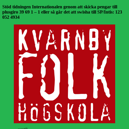
Stöd tidningen Internationalen genom att skicka pengar till
plusgiro 39 69 1 – 1 eller så går det att swisha till SP/Intis: 123
052 4934