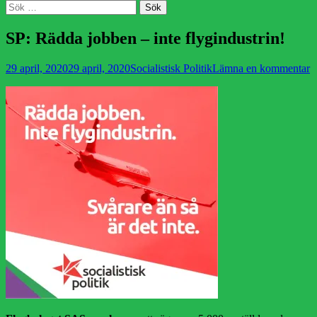
Sök
Sök
efter:
SP: Rädda jobben – inte flygindustrin!
Publicerad
Författare
29 april, 2020
29 april, 2020
Socialistisk Politik
Lämna en kommentar
den