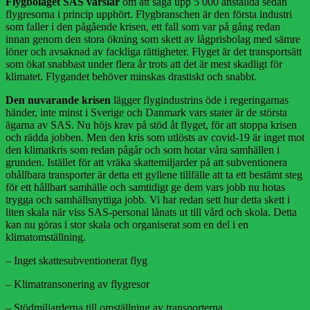
Flygbolaget SAS varslar
om att säga upp 5 000 anställda sedan
flygresorna i princip upphört. Flygbranschen är den första industri
som faller i den pågående krisen, ett fall som var på gång redan
innan genom den stora ökning som skett av lågprisbolag med sämre
löner och avsaknad av fackliga rättigheter. Flyget är det transportsätt
som ökat snabbast under flera år trots att det är mest skadligt för
klimatet. Flygandet behöver minskas drastiskt och snabbt.
Den nuvarande krisen
lägger flygindustrins öde i regeringarnas
händer, inte minst i Sverige och Danmark vars stater är de största
ägarna av SAS. Nu höjs krav på stöd åt flyget, för att stoppa krisen
och rädda jobben. Men den kris som utlösts av covid-19 är inget mot
den klimatkris som redan pågår och som hotar våra samhällen i
grunden. Istället för att vräka skattemiljarder på att subventionera
ohållbara transporter är detta ett gyllene tillfälle att ta ett bestämt steg
för ett hållbart samhälle och samtidigt ge dem vars jobb nu hotas
trygga och samhällsnyttiga jobb. Vi har redan sett hur detta skett i
liten skala när viss SAS-personal lånats ut till vård och skola. Detta
kan nu göras i stor skala och organiserat som en del i en
klimatomställning.
– Inget skattesubventionerat flyg
– Klimatransonering av flygresor
– Stödmiljarderna till omställning av transporterna