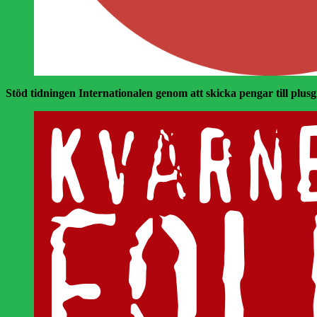
Stöd tidningen Internationalen genom att skicka pengar till plusgir