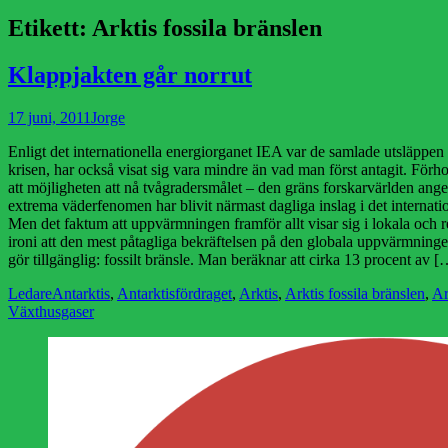
Etikett:
Arktis fossila bränslen
Klappjakten går norrut
Publicerad
Författare
17 juni, 2011
Jorge
den
Enligt det internationella energiorganet IEA var de samlade utsläppe
krisen, har också visat sig vara mindre än vad man först antagit. För
att möjligheten att nå tvågradersmålet – den gräns forskarvärlden ange
extrema väderfenomen har blivit närmast dagliga inslag i det interna
Men det faktum att uppvärmningen framför allt visar sig i lokala och re
ironi att den mest påtagliga bekräftelsen på den globala uppvärmninge
gör tillgänglig: fossilt bränsle. Man beräknar att cirka 13 procent av 
Kategorier
Etiketter
Ledare
Antarktis
,
Antarktisfördraget
,
Arktis
,
Arktis fossila bränslen
,
Ar
Växthusgaser