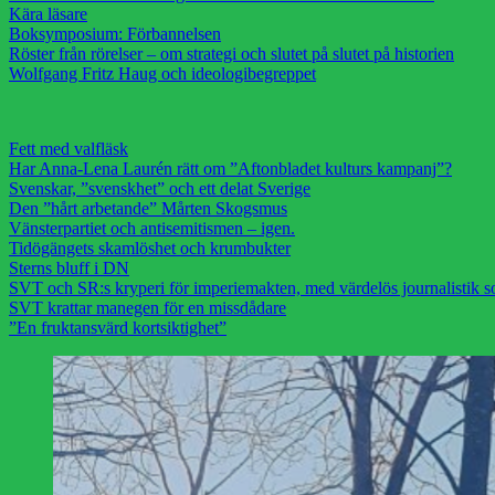
Kära läsare
Boksymposium: Förbannelsen
Röster från rörelser – om strategi och slutet på slutet på historien
Wolfgang Fritz Haug och ideologibegreppet
Fett med valfläsk
Har Anna-Lena Laurén rätt om ”Aftonbladet kulturs kampanj”?
Svenskar, ”svenskhet” och ett delat Sverige
Den ”hårt arbetande” Mårten Skogsmus
Vänsterpartiet och antisemitismen – igen.
Tidögängets skamlöshet och krumbukter
Sterns bluff i DN
SVT och SR:s kryperi för imperiemakten, med värdelös journalistik s
SVT krattar manegen för en missdådare
”En fruktansvärd kortsiktighet”