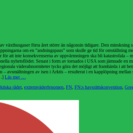
n av växthusgaser förra året större än någonsin tidigare. Den minsknin
hoppningarna om en ”andningspaus” som skulle ge tid för omställning mot
r för att inte konsekvenserna av uppvärmningen ska bli katastrofala – m
tionella nyhetsflödet. Senast i form av tornados i USA som jämnade en 
gionala väderabnormiteter tycks göra det möjligt att framhärda i att betr
n – avsmältningen av isen i Arktis – resulterat i en kapplöpning mellan 
[…]
Läs mer …
ktiska rådet
,
extremväderfenomen
,
FN
,
FN:s havsrättskonvention
,
Gre