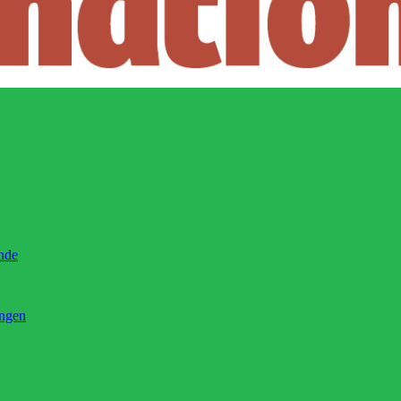
ände
ingen