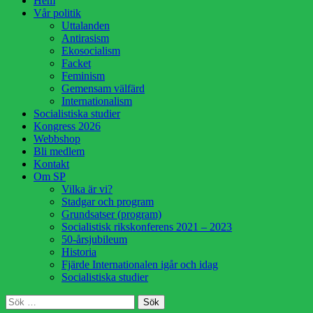
Hem
till
Vår politik
innehåll
Uttalanden
Antirasism
Ekosocialism
Facket
Feminism
Gemensam välfärd
Internationalism
Socialistiska studier
Kongress 2026
Webbshop
Bli medlem
Kontakt
Om SP
Vilka är vi?
Stadgar och program
Grundsatser (program)
Socialistisk rikskonferens 2021 – 2023
50-årsjubileum
Historia
Fjärde Internationalen igår och idag
Socialistiska studier
Sök
Sök
efter: