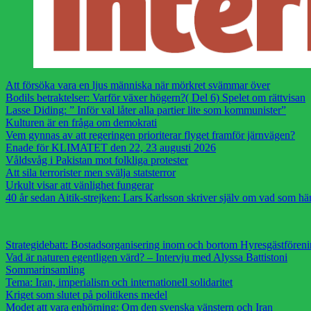
Att försöka vara en ljus människa när mörkret svämmar över
Bodils betraktelser: Varför växer högern?( Del 6) Spelet om rättvisan
Lasse Diding: ” Inför val låter alla partier lite som kommunister”
Kulturen är en fråga om demokrati
Vem gynnas av att regeringen prioriterar flyget framför järnvägen?
Enade för KLIMATET den 22, 23 augusti 2026
Våldsvåg i Pakistan mot folkliga protester
Att sila terrorister men svälja statsterror
Urkult visar att vänlighet fungerar
40 år sedan Aitik-strejken: Lars Karlsson skriver själv om vad som h
Strategidebatt: Bostadsorganisering inom och bortom Hyresgästfören
Vad är naturen egentligen värd? – Intervju med Alyssa Battistoni
Sommarinsamling
Tema: Iran, imperialism och internationell solidaritet
Kriget som slutet på politikens medel
Modet att vara enhörning: Om den svenska vänstern och Iran