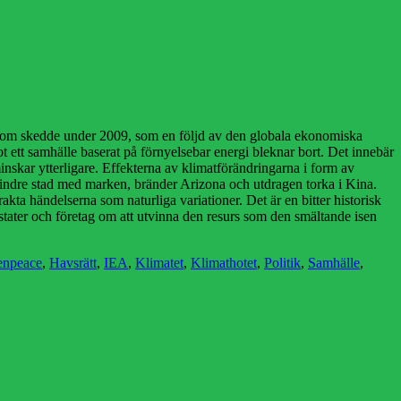
g som skedde under 2009, som en följd av den globala ekonomiska
 ett samhälle baserat på förnyelsebar energi bleknar bort. Det innebär
inskar ytterligare. Effekterna av klimatförändringarna i form av
mindre stad med marken, bränder Arizona och utdragen torka i Kina.
akta händelserna som naturliga variationer. Det är en bitter historisk
stater och företag om att utvinna den resurs som den smältande isen
enpeace
,
Havsrätt
,
IEA
,
Klimatet
,
Klimathotet
,
Politik
,
Samhälle
,