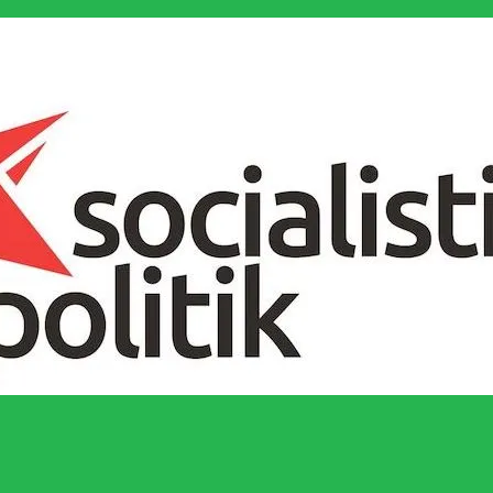
socialistiska Fjärde Internationalen och en viktig tillgång i kampen för 