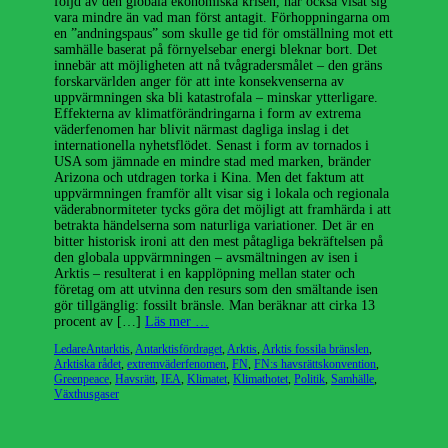
följd av den globala ekonomiska krisen, har också visat sig
vara mindre än vad man först antagit. Förhoppningarna om
en ”andningspaus” som skulle ge tid för omställning mot ett
samhälle baserat på förnyelsebar energi bleknar bort. Det
innebär att möjligheten att nå tvågradersmålet – den gräns
forskarvärlden anger för att inte konsekvenserna av
uppvärmningen ska bli katastrofala – minskar ytterligare.
Effekterna av klimatförändringarna i form av extrema
väderfenomen har blivit närmast dagliga inslag i det
internationella nyhetsflödet. Senast i form av tornados i
USA som jämnade en mindre stad med marken, bränder
Arizona och utdragen torka i Kina. Men det faktum att
uppvärmningen framför allt visar sig i lokala och regionala
väderabnormiteter tycks göra det möjligt att framhärda i att
betrakta händelserna som naturliga variationer. Det är en
bitter historisk ironi att den mest påtagliga bekräftelsen på
den globala uppvärmningen – avsmältningen av isen i
Arktis – resulterat i en kapplöpning mellan stater och
företag om att utvinna den resurs som den smältande isen
gör tillgänglig: fossilt bränsle. Man beräknar att cirka 13
procent av […]
Läs mer …
Kategorier
Etiketter
Ledare
Antarktis
,
Antarktisfördraget
,
Arktis
,
Arktis fossila bränslen
,
Arktiska rådet
,
extremväderfenomen
,
FN
,
FN:s havsrättskonvention
,
Greenpeace
,
Havsrätt
,
IEA
,
Klimatet
,
Klimathotet
,
Politik
,
Samhälle
,
Växthusgaser