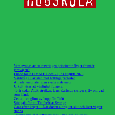
Vem gynnas av att regeringen prioriterar flyget framför
järnvägen?
Enade för KLIMATET den 22, 23 augusti 2026
Våldsvåg i Pakistan mot folkliga protester
Att sila terrorister men svälja statsterror
Urkult visar att vänlighet fungerar
40 år sedan Aitik-strejken: Lars Karlsson skriver själv om vad
som hände
Ceuta – en glimt av hopp för Tidö
Stödgala för ett Tidöbefriat Sverige
Gaza efter kriget… När döden aldrig tar slut och livet vägrar
stanna