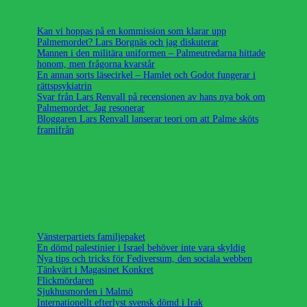
Kan vi hoppas på en kommission som klarar upp
Palmemordet? Lars Borgnäs och jag diskuterar
Mannen i den militära uniformen – Palmeutredarna hittade
honom, men frågorna kvarstår
En annan sorts läsecirkel – Hamlet och Godot fungerar i
rättspsykiatrin
Svar från Lars Renvall på recensionen av hans nya bok om
Palmemordet: Jag resonerar
Bloggaren Lars Renvall lanserar teori om att Palme sköts
framifrån
Vänsterpartiets familjepaket
En dömd palestinier i Israel behöver inte vara skyldig
Nya tips och tricks för Fediversum, den sociala webben
Tänkvärt i Magasinet Konkret
Flickmördaren
Sjukhusmorden i Malmö
Internationellt efterlyst svensk dömd i Irak