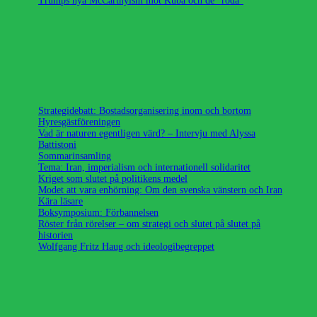
Trumps nya McCarthyism mot Kuba och de ”röda”
Strategidebatt: Bostadsorganisering inom och bortom
Hyresgästföreningen
Vad är naturen egentligen värd? – Intervju med Alyssa
Battistoni
Sommarinsamling
Tema: Iran, imperialism och internationell solidaritet
Kriget som slutet på politikens medel
Modet att vara enhörning: Om den svenska vänstern och Iran
Kära läsare
Boksymposium: Förbannelsen
Röster från rörelser – om strategi och slutet på slutet på
historien
Wolfgang Fritz Haug och ideologibegreppet