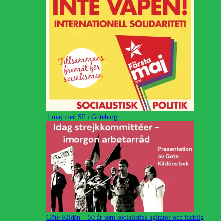
1 maj med SP i Göteborg
Göte Kildén – 50 år som socialistisk agitator och facklig