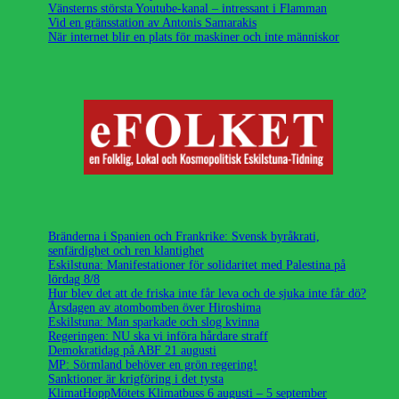
Vänsterns största Youtube-kanal – intressant i Flamman
Vid en gränsstation av Antonis Samarakis
När internet blir en plats för maskiner och inte människor
Bränderna i Spanien och Frankrike: Svensk byråkrati,
senfärdighet och ren klantighet
Eskilstuna: Manifestationer för solidaritet med Palestina på
lördag 8/8
Hur blev det att de friska inte får leva och de sjuka inte får dö?
Årsdagen av atombomben över Hiroshima
Eskilstuna: Man sparkade och slog kvinna
Regeringen: NU ska vi införa hårdare straff
Demokratidag på ABF 21 augusti
MP: Sörmland behöver en grön regering!
Sanktioner är krigföring i det tysta
KlimatHoppMötets Klimatbuss 6 augusti – 5 september