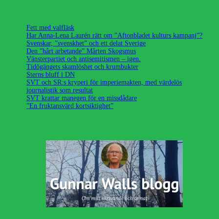
Fett med valfläsk
Har Anna-Lena Laurén rätt om ”Aftonbladet kulturs kampanj”?
Svenskar, ”svenskhet” och ett delat Sverige
Den ”hårt arbetande” Mårten Skogsmus
Vänsterpartiet och antisemitismen – igen.
Tidögängets skamlöshet och krumbukter
Sterns bluff i DN
SVT och SR:s kryperi för imperiemakten, med värdelös
journalistik som resultat
SVT krattar manegen för en missdådare
”En fruktansvärd kortsiktighet”