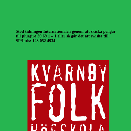
Stöd tidningen Internationalen genom att skicka pengar
till plusgiro 39 69 1 – 1 eller så går det att swisha till
SP/Intis: 123 052 4934