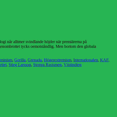
ogi når alltmer svindlande höjder när premiärerna på
 genombrottet tycks oemotståndlig. Men bortom den globala
eminism
,
Gerilla
,
Grenada
,
Högerextremism
,
Internationalen
,
KAF
,
rtiet
,
Stieg Larsson
,
Stoppa Rasismen
,
Västindien