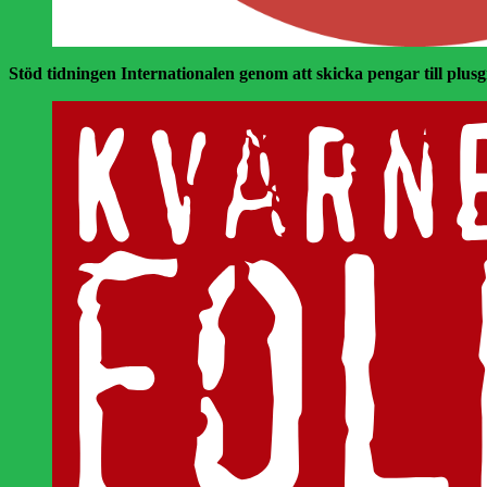
Stöd tidningen Internationalen genom att skicka pengar till plusgir