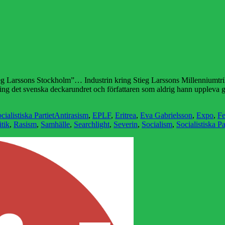
tieg Larssons Stockholm”… Industrin kring Stieg Larssons Millenniumtril
ing det svenska deckarundret och författaren som aldrig hann uppleva
Etiketter
cialistiska Partiet
Antirasism
,
EPLF
,
Eritrea
,
Eva Gabrielsson
,
Expo
,
F
itik
,
Rasism
,
Samhälle
,
Searchlight
,
Severin
,
Socialism
,
Socialistiska Pa