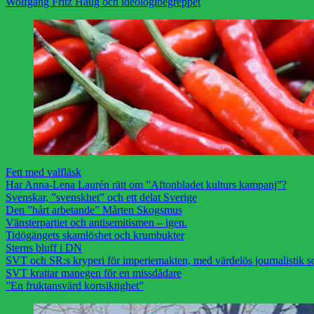
Wolfgang Fritz Haug och ideologibegreppet
Fett med valfläsk
Har Anna-Lena Laurén rätt om ”Aftonbladet kulturs kampanj”?
Svenskar, ”svenskhet” och ett delat Sverige
Den ”hårt arbetande” Mårten Skogsmus
Vänsterpartiet och antisemitismen – igen.
Tidögängets skamlöshet och krumbukter
Sterns bluff i DN
SVT och SR:s kryperi för imperiemakten, med värdelös journalistik s
SVT krattar manegen för en missdådare
”En fruktansvärd kortsiktighet”