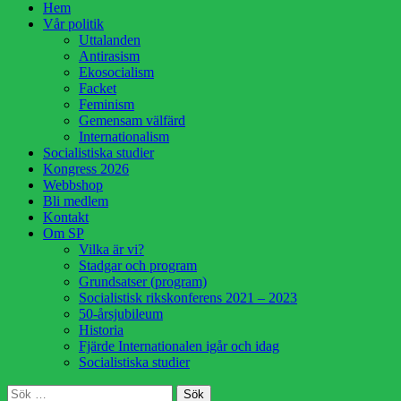
Hoppa
Hem
till
Vår politik
innehåll
Uttalanden
Antirasism
Ekosocialism
Facket
Feminism
Gemensam välfärd
Internationalism
Socialistiska studier
Kongress 2026
Webbshop
Bli medlem
Kontakt
Om SP
Vilka är vi?
Stadgar och program
Grundsatser (program)
Socialistisk rikskonferens 2021 – 2023
50-årsjubileum
Historia
Fjärde Internationalen igår och idag
Socialistiska studier
Sök
Sök