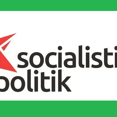
socialistiska Fjärde Internationalen och en viktig tillgång i kampen för 