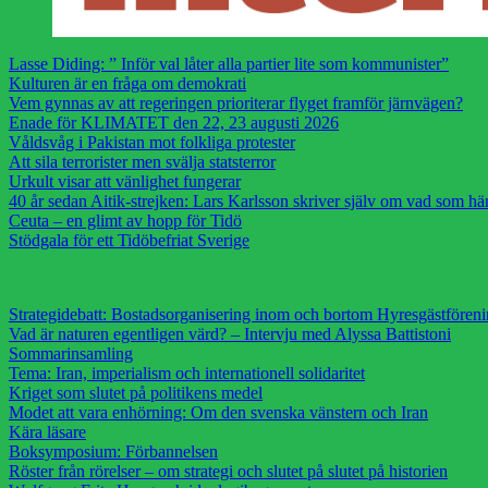
Lasse Diding: ” Inför val låter alla partier lite som kommunister”
Kulturen är en fråga om demokrati
Vem gynnas av att regeringen prioriterar flyget framför järnvägen?
Enade för KLIMATET den 22, 23 augusti 2026
Våldsvåg i Pakistan mot folkliga protester
Att sila terrorister men svälja statsterror
Urkult visar att vänlighet fungerar
40 år sedan Aitik-strejken: Lars Karlsson skriver själv om vad som h
Ceuta – en glimt av hopp för Tidö
Stödgala för ett Tidöbefriat Sverige
Strategidebatt: Bostadsorganisering inom och bortom Hyresgästfören
Vad är naturen egentligen värd? – Intervju med Alyssa Battistoni
Sommarinsamling
Tema: Iran, imperialism och internationell solidaritet
Kriget som slutet på politikens medel
Modet att vara enhörning: Om den svenska vänstern och Iran
Kära läsare
Boksymposium: Förbannelsen
Röster från rörelser – om strategi och slutet på slutet på historien