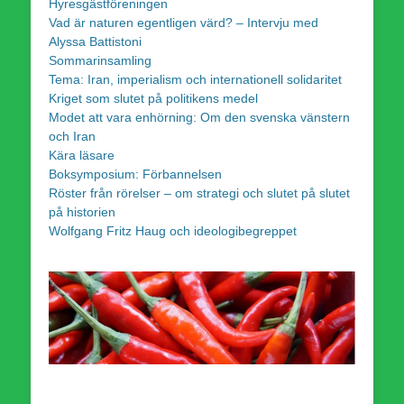
Hyresgästföreningen
Vad är naturen egentligen värd? – Intervju med
Alyssa Battistoni
Sommarinsamling
Tema: Iran, imperialism och internationell solidaritet
Kriget som slutet på politikens medel
Modet att vara enhörning: Om den svenska vänstern
och Iran
Kära läsare
Boksymposium: Förbannelsen
Röster från rörelser – om strategi och slutet på slutet
på historien
Wolfgang Fritz Haug och ideologibegreppet