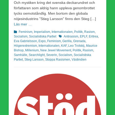
Och mystiken kring det svenska deckarundret och
författaren som aldrig hann uppleva genombrottet
tycks oemotståndlig. Men bortom den globala
nöjesindustrins ”Stieg Larsson” finns den Stieg […]
Läs mer …
Kategorier
Feminism
,
Imperialism
,
Internationalen
,
Politik
,
Rasism
,
Etiketter
Socialism
,
Socialistiska Partiet
Antirasism
,
EPLF
,
Eritrea
,
Eva Gabrielsson
,
Expo
,
Feminism
,
Gerilla
,
Grenada
,
Högerextremism
,
Internationalen
,
KAF
,
Leo Trotskij
,
Maurice
Bishop
,
Millenium
,
New Jewel Movement
,
Politik
,
Rasism
,
Samhälle
,
Searchlight
,
Severin
,
Socialism
,
Socialistiska
Partiet
,
Stieg Larsson
,
Stoppa Rasismen
,
Västindien