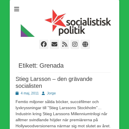
Som medlem i Socialistisk Politik är du medlem i den
Socialistisk Politik
världsomfattande socialistiska Fjärde Internationalen och en viktig
tillgång i kampen för en socialistisk framtid!
Facebook
E-
Webbflöde
Instagram
Webbplats
post
Etikett:
Grenada
Stieg Larsson – den grävande
socialisten
Publicerad
Författare
4 maj, 2011
Jorge
den
Femtio miljoner sålda böcker, succéfilmer och
lyxkryssningar till ”Stieg Larssons Stockholm”…
Industrin kring Stieg Larssons Millenniumtrilogi når
alltmer svindlande höjder när premiärerna på
Hollywoodversionerna närmar sig mot slutet av året.