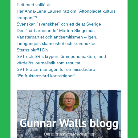
Fett med valfläsk
Har Anna-Lena Laurén rätt om ”Aftonbladet kulturs
kampanj”?
Svenskar, ”svenskhet” och ett delat Sverige
Den ”hårt arbetande” Mårten Skogsmus
Vänsterpartiet och antisemitismen – igen.
Tidögängets skamlöshet och krumbukter
Sterns bluff i DN
SVT och SR:s kryperi för imperiemakten, med
värdelös journalistik som resultat
SVT krattar manegen för en missdådare
”En fruktansvärd kortsiktighet”