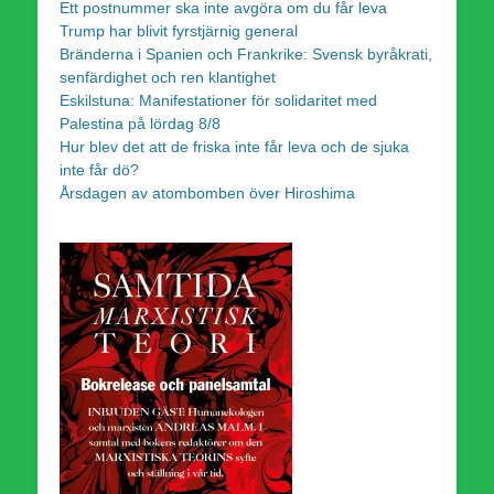
Ett postnummer ska inte avgöra om du får leva
Trump har blivit fyrstjärnig general
Bränderna i Spanien och Frankrike: Svensk byråkrati,
senfärdighet och ren klantighet
Eskilstuna: Manifestationer för solidaritet med
Palestina på lördag 8/8
Hur blev det att de friska inte får leva och de sjuka
inte får dö?
Årsdagen av atombomben över Hiroshima