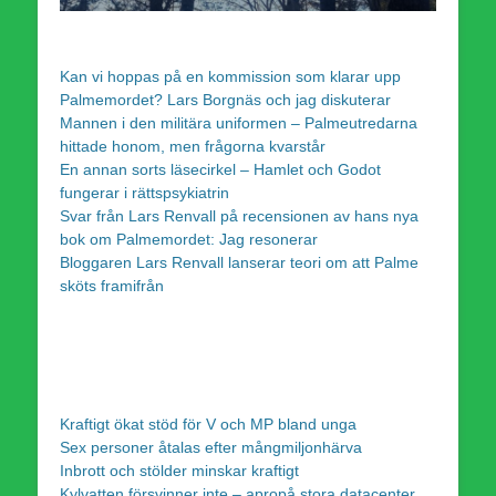
Kan vi hoppas på en kommission som klarar upp
Palmemordet? Lars Borgnäs och jag diskuterar
Mannen i den militära uniformen – Palmeutredarna
hittade honom, men frågorna kvarstår
En annan sorts läsecirkel – Hamlet och Godot
fungerar i rättspsykiatrin
Svar från Lars Renvall på recensionen av hans nya
bok om Palmemordet: Jag resonerar
Bloggaren Lars Renvall lanserar teori om att Palme
sköts framifrån
Kraftigt ökat stöd för V och MP bland unga
Sex personer åtalas efter mångmiljonhärva
Inbrott och stölder minskar kraftigt
Kylvatten försvinner inte – apropå stora datacenter