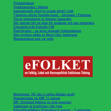
Flickmördaren
Sjukhusmorden i Malmö
Internationellt efterlyst svensk dömd i Irak
Vänsterns största Youtube-kanal – intressant i Flamman
Vid en gränsstation av Antonis Samarakis
När internet blir en plats för maskiner och inte människor
Efterskörd från Fotbolls-VM
Österfärnebo – en skola stoppade folkminskning
Den osynliga nåden av Bernt Olov Andersson
Massmördaren som var polis
Regeringen: NU ska vi införa hårdare straff
Demokratidag på ABF 21 augusti
MP: Sörmland behöver en grön regering!
Sanktioner är krigföring i det tysta
KlimatHoppMötets Klimatbuss 6 augusti – 5 september