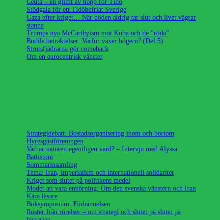
Ceuta – en glimt av hopp för Tidö
Stödgala för ett Tidöbefriat Sverige
Gaza efter kriget… När döden aldrig tar slut och livet vägrar
stanna
Trumps nya McCarthyism mot Kuba och de ”röda”
Bodils betraktelser: Varför växer högern? (Del 5)
Strutsfjädrarna gör comeback
Om en eurocentrisk vänster
Strategidebatt: Bostadsorganisering inom och bortom
Hyresgästföreningen
Vad är naturen egentligen värd? – Intervju med Alyssa
Battistoni
Sommarinsamling
Tema: Iran, imperialism och internationell solidaritet
Kriget som slutet på politikens medel
Modet att vara enhörning: Om den svenska vänstern och Iran
Kära läsare
Boksymposium: Förbannelsen
Röster från rörelser – om strategi och slutet på slutet på
historien