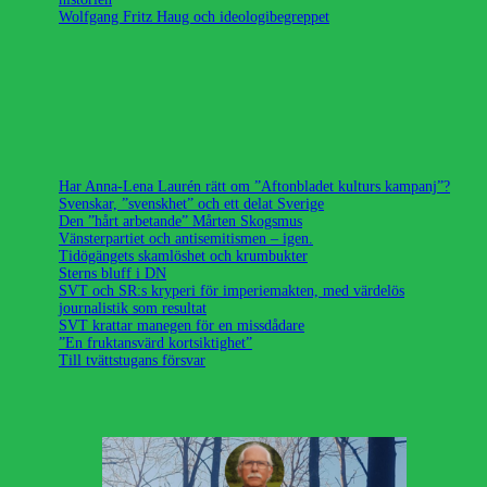
Wolfgang Fritz Haug och ideologibegreppet
Har Anna-Lena Laurén rätt om ”Aftonbladet kulturs kampanj”?
Svenskar, ”svenskhet” och ett delat Sverige
Den ”hårt arbetande” Mårten Skogsmus
Vänsterpartiet och antisemitismen – igen.
Tidögängets skamlöshet och krumbukter
Sterns bluff i DN
SVT och SR:s kryperi för imperiemakten, med värdelös
journalistik som resultat
SVT krattar manegen för en missdådare
”En fruktansvärd kortsiktighet”
Till tvättstugans försvar