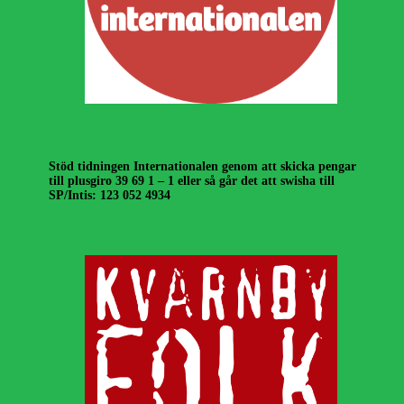
Stöd tidningen Internationalen genom att skicka pengar
till plusgiro 39 69 1 – 1 eller så går det att swisha till
SP/Intis: 123 052 4934