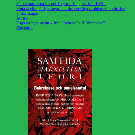
Så står partierna i hbtqi-frågor – Rapport från RFSL
Sluta skylla på flyktingarna – det verkliga problemet är världen
vi har skapat
Att tro
Dags att byta namn – från ”nyheter” till ”dumheter”
Känslorna