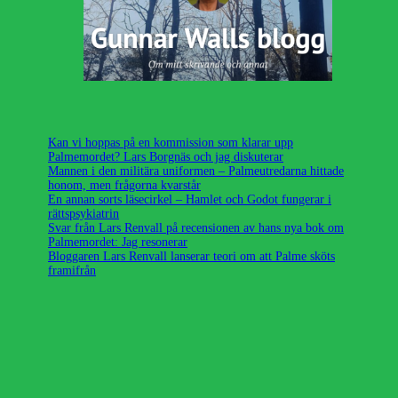
Kan vi hoppas på en kommission som klarar upp
Palmemordet? Lars Borgnäs och jag diskuterar
Mannen i den militära uniformen – Palmeutredarna hittade
honom, men frågorna kvarstår
En annan sorts läsecirkel – Hamlet och Godot fungerar i
rättspsykiatrin
Svar från Lars Renvall på recensionen av hans nya bok om
Palmemordet: Jag resonerar
Bloggaren Lars Renvall lanserar teori om att Palme sköts
framifrån