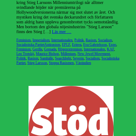
kring Stieg Larssons Millenniumtrilogi når alltmer
svindlande höjder när premiärerna på
Hollywoodversionerna närmar sig mot slutet av året. Och
mystiken kring det svenska deckarundret och författaren
som aldrig hann uppleva genombrottet tycks oemotståndlig.
Men bortom den globala nöjesindustrins ”Stieg Larsson”
finns den Stieg […]
Läs mer …
Kategorier
Feminism
,
Imperialism
,
Internationalen
,
Politik
,
Rasism
,
Socialism
,
Etiketter
Socialistiska Partiet
Antirasism
,
EPLF
,
Eritrea
,
Eva Gabrielsson
,
Expo
,
Feminism
,
Gerilla
,
Grenada
,
Högerextremism
,
Internationalen
,
KAF
,
Leo Trotskij
,
Maurice Bishop
,
Millenium
,
New Jewel Movement
,
Politik
,
Rasism
,
Samhälle
,
Searchlight
,
Severin
,
Socialism
,
Socialistiska
Partiet
,
Stieg Larsson
,
Stoppa Rasismen
,
Västindien