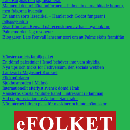
Lars Borgnäs och jag diskuterar
Mannen i den militära uniformen – Palmeutredarna hittade honom,
men frågorna kvarstår
En annan sorts läsecirkel – Hamlet och Godot fungerar i
rättspsykiatrin
Svar från Lars Renvall på recensionen av hans nya bok om
Palmemordet: Jag resonerar
Bloggaren Lars Renvall lanserar teori om att Palme sköts framifrån
Vänsterpartiets familjepaket
En dömd palestinier i Israel behöver inte vara skyldig
Nya tips och tricks för Fediversum, den sociala webben
Tänkvärt i Magasinet Konkret
Flickmördaren
Sjukhusmorden i Malmö
Internationellt efterlyst svensk dömd i Irak
Vänsterns största Youtube-kanal – intressant i Flamman
Vid en gränsstation av Antonis Samarakis
När internet blir en plats för maskiner och inte människor