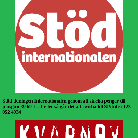
Stöd tidningen Internationalen genom att skicka pengar till
plusgiro 39 69 1 – 1 eller så går det att swisha till SP/Intis: 123
052 4934