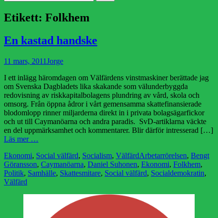
efter:
Etikett:
Folkhem
En kastad handske
Publicerad
Författare
11 mars, 2011
Jorge
den
I ett inlägg häromdagen om Välfärdens vinstmaskiner berättade jag
om Svenska Dagbladets lika skakande som välunderbyggda
redovisning av riskkapitalbolagens plundring av vård, skola och
omsorg. Från öppna ådror i vårt gemensamma skattefinansierade
blodomlopp rinner miljarderna direkt in i privata bolagsägarfickor
och ut till Caymanöarna och andra paradis. SvD-artiklarna väckte
en del uppmärksamhet och kommentarer. Blir därför intresserad […]
Läs mer …
Kategorier
Etiketter
Ekonomi
,
Social välfärd
,
Socialism
,
Välfärd
Arbetarrörelsen
,
Bengt
Göransson
,
Caymanöarna
,
Daniel Suhonen
,
Ekonomi
,
Folkhem
,
Politik
,
Samhälle
,
Skattesmitare
,
Social välfärd
,
Socialdemokratin
,
Välfärd