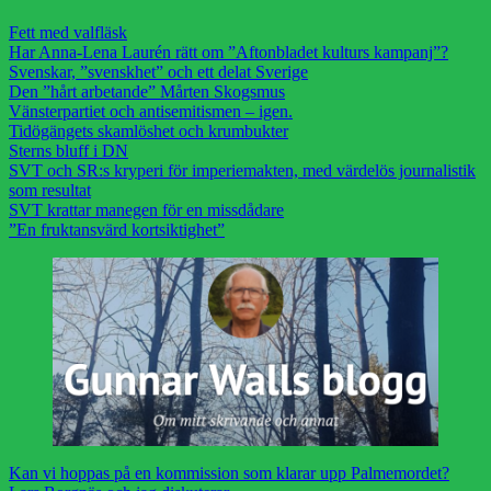
Fett med valfläsk
Har Anna-Lena Laurén rätt om ”Aftonbladet kulturs kampanj”?
Svenskar, ”svenskhet” och ett delat Sverige
Den ”hårt arbetande” Mårten Skogsmus
Vänsterpartiet och antisemitismen – igen.
Tidögängets skamlöshet och krumbukter
Sterns bluff i DN
SVT och SR:s kryperi för imperiemakten, med värdelös journalistik
som resultat
SVT krattar manegen för en missdådare
”En fruktansvärd kortsiktighet”
Kan vi hoppas på en kommission som klarar upp Palmemordet?