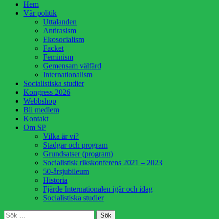
Hoppa
Hem
till
Vår politik
innehåll
Uttalanden
Antirasism
Ekosocialism
Facket
Feminism
Gemensam välfärd
Internationalism
Socialistiska studier
Kongress 2026
Webbshop
Bli medlem
Kontakt
Om SP
Vilka är vi?
Stadgar och program
Grundsatser (program)
Socialistisk rikskonferens 2021 – 2023
50-årsjubileum
Historia
Fjärde Internationalen igår och idag
Socialistiska studier
Sök
Sök