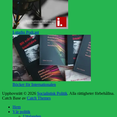
I-studio Podcast
Böcker för Internationalen
Upphovsrätt © 2026
Socialistisk Politik
. Alla rättigheter förbehållna.
Catch Base av
Catch Themes
Rulla
Hem
upp
Vår politik
Uttalanden