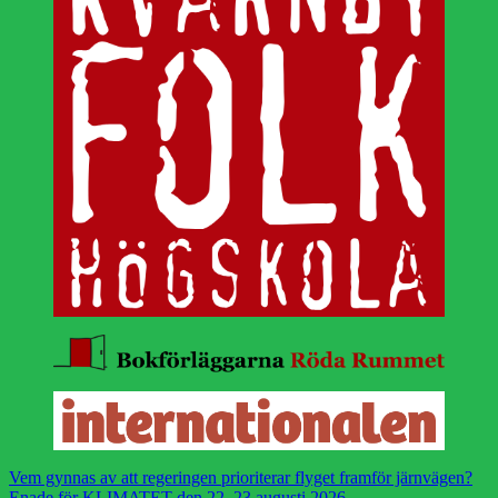
Vem gynnas av att regeringen prioriterar flyget framför järnvägen?
Enade för KLIMATET den 22, 23 augusti 2026