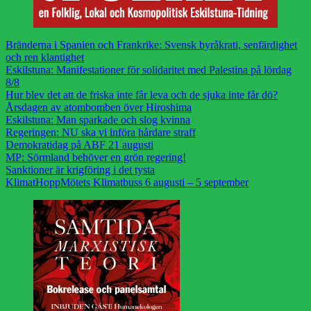
Bränderna i Spanien och Frankrike: Svensk byråkrati, senfärdighet
och ren klantighet
Eskilstuna: Manifestationer för solidaritet med Palestina på lördag
8/8
Hur blev det att de friska inte får leva och de sjuka inte får dö?
Årsdagen av atombomben över Hiroshima
Eskilstuna: Man sparkade och slog kvinna
Regeringen: NU ska vi införa hårdare straff
Demokratidag på ABF 21 augusti
MP: Sörmland behöver en grön regering!
Sanktioner är krigföring i det tysta
KlimatHoppMötets Klimatbuss 6 augusti – 5 september