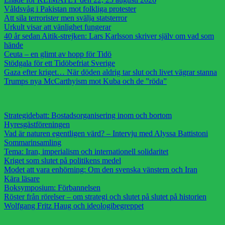
Våldsvåg i Pakistan mot folkliga protester
Att sila terrorister men svälja statsterror
Urkult visar att vänlighet fungerar
40 år sedan Aitik-strejken: Lars Karlsson skriver själv om vad som
hände
Ceuta – en glimt av hopp för Tidö
Stödgala för ett Tidöbefriat Sverige
Gaza efter kriget… När döden aldrig tar slut och livet vägrar stanna
Trumps nya McCarthyism mot Kuba och de ”röda”
Strategidebatt: Bostadsorganisering inom och bortom
Hyresgästföreningen
Vad är naturen egentligen värd? – Intervju med Alyssa Battistoni
Sommarinsamling
Tema: Iran, imperialism och internationell solidaritet
Kriget som slutet på politikens medel
Modet att vara enhörning: Om den svenska vänstern och Iran
Kära läsare
Boksymposium: Förbannelsen
Röster från rörelser – om strategi och slutet på slutet på historien
Wolfgang Fritz Haug och ideologibegreppet