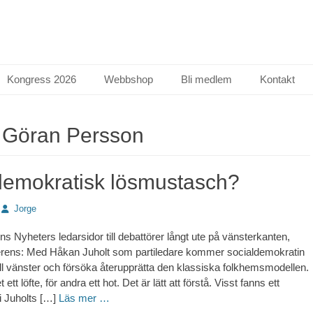
Kongress 2026
Webbshop
Bli medlem
Kontakt
:
Göran Persson
demokratisk lösmustasch?
Författare
Jorge
ns Nyheters ledarsidor till debattörer långt ute på vänsterkanten,
erens: Med Håkan Juholt som partiledare kommer socialdemokratin
 till vänster och försöka återupprätta den klassiska folkhemsmodellen.
 ett löfte, för andra ett hot. Det är lätt att förstå. Visst fanns ett
i Juholts […]
Läs mer …