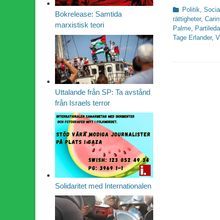
Kategorier
Politik
,
Socia
Bokrelease: Samtida
rättigheter
,
Carin
marxistisk teori
Palme
,
Partileda
Tage Erlander
,
V
Uttalande från SP: Ta avstånd
från Israels terror
Solidaritet med Internationalen