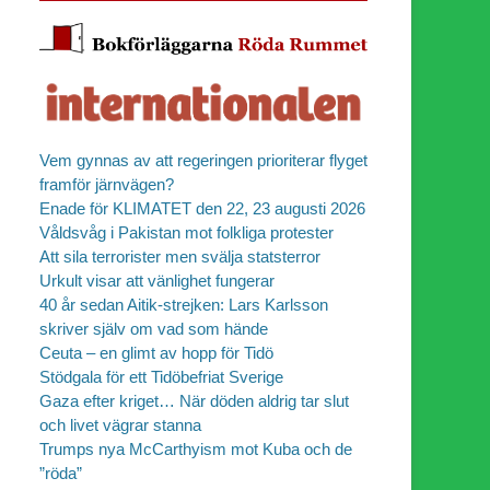
Vem gynnas av att regeringen prioriterar flyget
framför järnvägen?
Enade för KLIMATET den 22, 23 augusti 2026
Våldsvåg i Pakistan mot folkliga protester
Att sila terrorister men svälja statsterror
Urkult visar att vänlighet fungerar
40 år sedan Aitik-strejken: Lars Karlsson
skriver själv om vad som hände
Ceuta – en glimt av hopp för Tidö
Stödgala för ett Tidöbefriat Sverige
Gaza efter kriget… När döden aldrig tar slut
och livet vägrar stanna
Trumps nya McCarthyism mot Kuba och de
”röda”