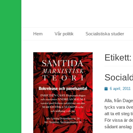
Primär meny
Hoppa
Hem
Vår politik
Socialistiska studier
till
innehåll
Etikett
Social
Publicerad
6 april, 2011
den
Alla, från Dage
tycks vara öv
att ta ett steg
För vissa är det
sådant anslag 