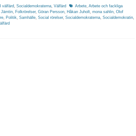
Etiketter
l välfärd
,
Socialdemokraterna
,
Välfärd
Arbete
,
Arbete och fackliga
 Jämtin
,
Folkrörelser
,
Göran Persson
,
Håkan Juholt
,
mona sahlin
,
Olof
re
,
Politik
,
Samhälle
,
Social rörelser
,
Socialdemokraterna
,
Socialdemokratin
,
älfärd