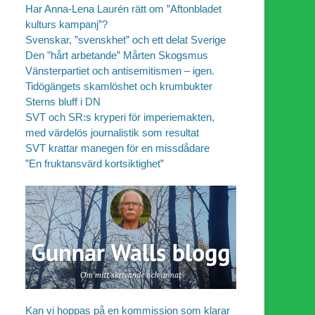
Har Anna-Lena Laurén rätt om ”Aftonbladet
kulturs kampanj”?
Svenskar, ”svenskhet” och ett delat Sverige
Den ”hårt arbetande” Mårten Skogsmus
Vänsterpartiet och antisemitismen – igen.
Tidögängets skamlöshet och krumbukter
Sterns bluff i DN
SVT och SR:s kryperi för imperiemakten,
med värdelös journalistik som resultat
SVT krattar manegen för en missdådare
”En fruktansvärd kortsiktighet”
Kan vi hoppas på en kommission som klarar