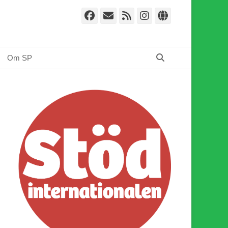
Facebook
E-
Webbflöde
Instagram
Webbplat
post
Sök
Om SP