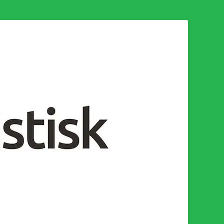
n för en socialistisk framtid!