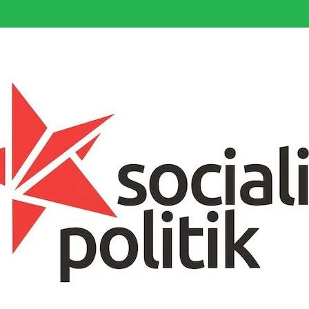
somfattande socialistiska Fjärde Internationalen och en viktig tillgång i kampe
k