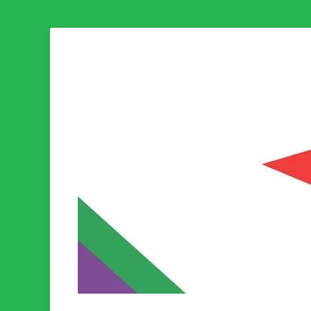
Som medlem i Socialistisk Politik är du medlem i den värld
Socialistisk Politi