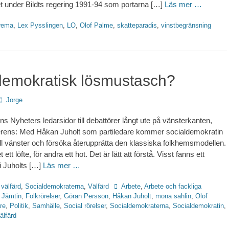
 under Bildts regering 1991-94 som portarna […]
Läs mer …
ter
rema
,
Lex Pysslingen
,
LO
,
Olof Palme
,
skatteparadis
,
vinstbegränsning
demokratisk lösmustasch?
Författare
Jorge
ns Nyheters ledarsidor till debattörer långt ute på vänsterkanten,
erens: Med Håkan Juholt som partiledare kommer socialdemokratin
 till vänster och försöka återupprätta den klassiska folkhemsmodellen.
 ett löfte, för andra ett hot. Det är lätt att förstå. Visst fanns ett
i Juholts […]
Läs mer …
Etiketter
 välfärd
,
Socialdemokraterna
,
Välfärd
Arbete
,
Arbete och fackliga
 Jämtin
,
Folkrörelser
,
Göran Persson
,
Håkan Juholt
,
mona sahlin
,
Olof
re
,
Politik
,
Samhälle
,
Social rörelser
,
Socialdemokraterna
,
Socialdemokratin
,
älfärd