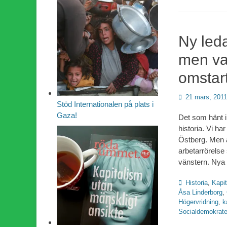
Ny led
men va
omstar
Publicerad
21 mars, 2011
Stöd Internationalen på plats i
den
Gaza!
Det som hänt i
historia. Vi har
Östberg. Men a
arbetarrörelse 
vänstern. Nya
Kategorier
Historia
,
Kapi
Åsa Linderborg
,
Högervridning
,
k
Socialdemokrate