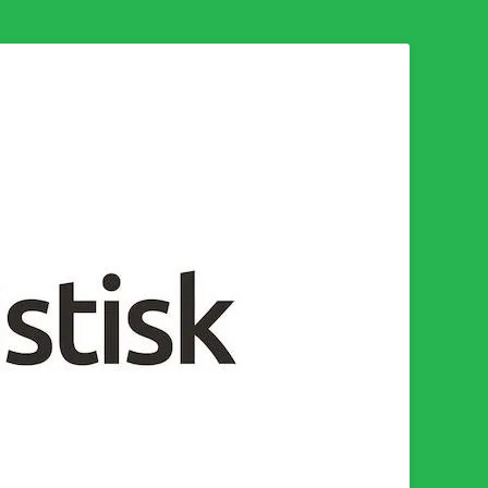
n för en socialistisk framtid!