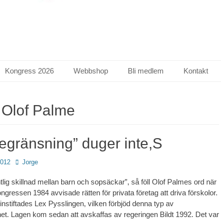
Kongress 2026
Webbshop
Bli medlem
Kontakt
:
Olof Palme
egränsning” duger inte,S
Författare
2012
Jorge
tlig skillnad mellan barn och sopsäckar”, så föll Olof Palmes ord när
gressen 1984 avvisade rätten för privata företag att driva förskolor.
nstiftades Lex Pysslingen, vilken förbjöd denna typ av
et. Lagen kom sedan att avskaffas av regeringen Bildt 1992. Det var