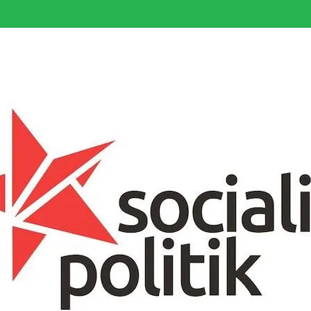
somfattande socialistiska Fjärde Internationalen och en viktig tillgång i kampe
k