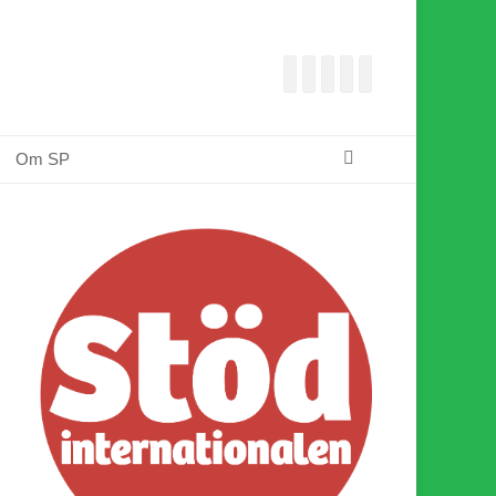
Facebook
E-
Webbflöde
Instagram
Webbplats
post
Sök
Om SP