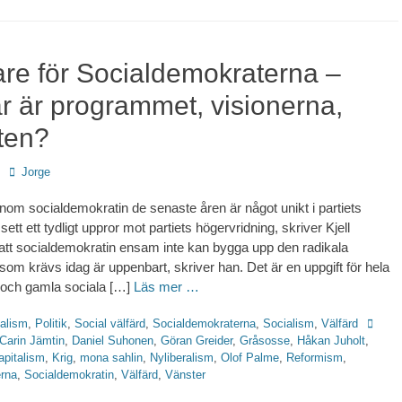
are för Socialdemokraterna –
r är programmet, visionerna,
ten?
Författare
Jorge
nom socialdemokratin de senaste åren är något unikt i partiets
 sett ett tydligt uppror mot partiets högervridning, skriver Kjell
tt socialdemokratin ensam inte kan bygga upp den radikala
som krävs idag är uppenbart, skriver han. Det är en uppgift för hela
 och gamla sociala […]
Läs mer …
Etikett
talism
,
Politik
,
Social välfärd
,
Socialdemokraterna
,
Socialism
,
Välfärd
Carin Jämtin
,
Daniel Suhonen
,
Göran Greider
,
Gråsosse
,
Håkan Juholt
,
apitalism
,
Krig
,
mona sahlin
,
Nyliberalism
,
Olof Palme
,
Reformism
,
rna
,
Socialdemokratin
,
Välfärd
,
Vänster