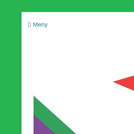
Meny
Som medlem i Socialistisk Politik är du medlem i den värld
Socialistisk Politi