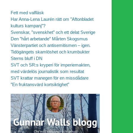
Fett med valfläsk
Har Anna-Lena Laurén rätt om ”Aftonbladet
kulturs kampanj”?
Svenskar, ”svenskhet” och ett delat Sverige
Den ”hårt arbetande” Mårten Skogsmus
Vänsterpartiet och antisemitismen – igen.
Tidögängets skamlöshet och krumbukter
Sterns bluff i DN
SVT och SR:s kryperi för imperiemakten,
med värdelös journalistik som resultat
SVT krattar manegen för en missdådare
”En fruktansvärd kortsiktighet”