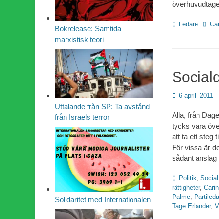
överhuvudtaget
Kategorier
Etiket
Ledare
Ca
Bokrelease: Samtida
marxistisk teori
Social
Publicerad
6 april, 2011
den
Uttalande från SP: Ta avstånd
Alla, från Dage
från Israels terror
tycks vara öv
att ta ett steg
För vissa är det
sådant anslag 
Kategorier
Politik
,
Social
rättigheter
,
Carin
Palme
,
Partileda
Solidaritet med Internationalen
Tage Erlander
,
V