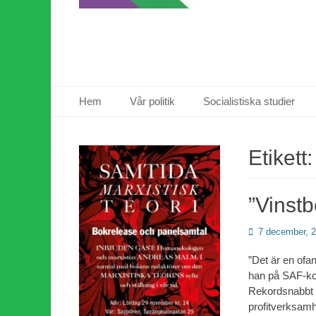
Primär meny
Hoppa
Hem
Vår politik
Socialistiska studier
till
innehåll
Etikett
”Vinstb
Publicerad
7 december, 
den
”Det är en ofan
han på SAF-kon
Rekordsnabbt i
profitverksamh