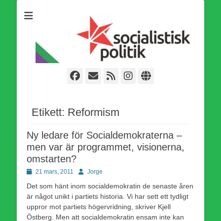
Som medlem i Socialistisk Politik är du medlem i den
Socialistisk Politik
världsomfattande socialistiska Fjärde Internationalen och en viktig
tillgång i kampen för en socialistisk framtid!
Facebook
E-
Webbflöde
Instagram
Webbplats
post
Etikett:
Reformism
Ny ledare för Socialdemokraterna –
men var är programmet, visionerna,
omstarten?
Publicerad
Författare
21 mars, 2011
Jorge
den
Det som hänt inom socialdemokratin de senaste åren
är något unikt i partiets historia. Vi har sett ett tydligt
uppror mot partiets högervridning, skriver Kjell
Östberg. Men att socialdemokratin ensam inte kan