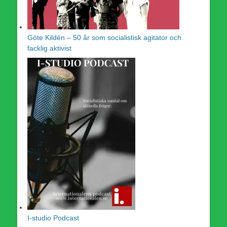
Göte Kildén – 50 år som socialistisk agitator och
facklig aktivist
I-studio Podcast