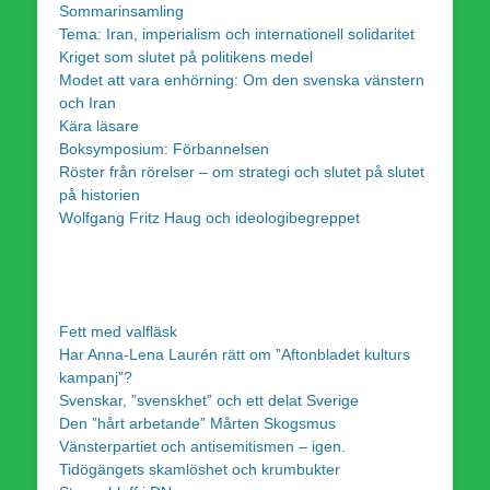
Sommarinsamling
Tema: Iran, imperialism och internationell solidaritet
Kriget som slutet på politikens medel
Modet att vara enhörning: Om den svenska vänstern
och Iran
Kära läsare
Boksymposium: Förbannelsen
Röster från rörelser – om strategi och slutet på slutet
på historien
Wolfgang Fritz Haug och ideologibegreppet
Fett med valfläsk
Har Anna-Lena Laurén rätt om ”Aftonbladet kulturs
kampanj”?
Svenskar, ”svenskhet” och ett delat Sverige
Den ”hårt arbetande” Mårten Skogsmus
Vänsterpartiet och antisemitismen – igen.
Tidögängets skamlöshet och krumbukter