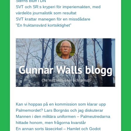
Sterns bluff i DN
SVT och SR:s kryperi för imperiemakten, med
värdelös journalistik som resultat
SVT krattar manegen för en missdådare
”En fruktansvärd kortsiktighet”
Kan vi hoppas på en kommission som klarar upp
Palmemordet? Lars Borgnäs och jag diskuterar
Mannen i den militära uniformen – Palmeutredarna
hittade honom, men frågorna kvarstår
En annan sorts läsecirkel – Hamlet och Godot