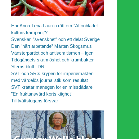
Har Anna-Lena Laurén rätt om ”Aftonbladet
kulturs kampanj”?
Svenskar, ”svenskhet” och ett delat Sverige
Den ”hårt arbetande” Mårten Skogsmus
Vänsterpartiet och antisemitismen – igen.
Tidögängets skamlöshet och krumbukter
Sterns bluff i DN
SVT och SR:s kryperi för imperiemakten,
med värdelös journalistik som resultat
SVT krattar manegen för en missdådare
”En fruktansvärd kortsiktighet”
Till tvättstugans försvar