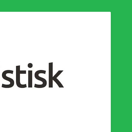
n för en socialistisk framtid!