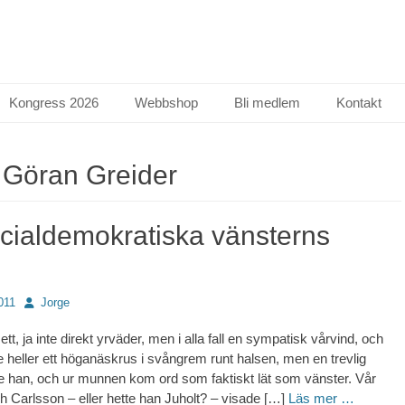
Kongress 2026
Webbshop
Bli medlem
Kontakt
:
Göran Greider
cialdemokratiska vänsterns
Författare
011
Jorge
, ja inte direkt yrväder, men i alla fall en sympatisk vårvind, och
e heller ett höganäskrus i svångrem runt halsen, men en trevlig
 han, och ur munnen kom ord som faktiskt lät som vänster. Vår
och Carlsson – eller hette han Juholt? – visade […]
Läs mer …