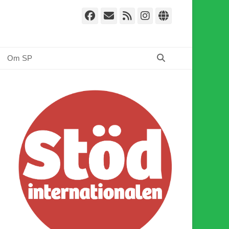
Facebook
E-
Webbflöde
Instagram
Webbplat
post
Sök
Om SP