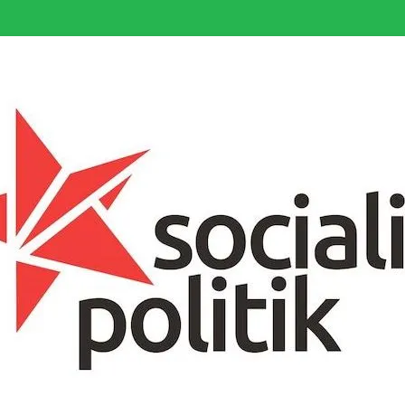
somfattande socialistiska Fjärde Internationalen och en viktig tillgång i kampe
k