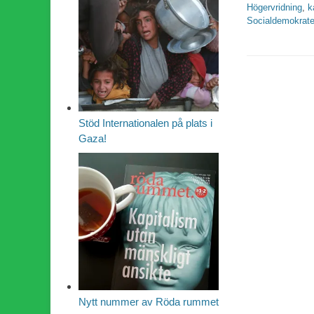
Högervridning
,
k
Socialdemokrate
Stöd Internationalen på plats i
Gaza!
Nytt nummer av Röda rummet