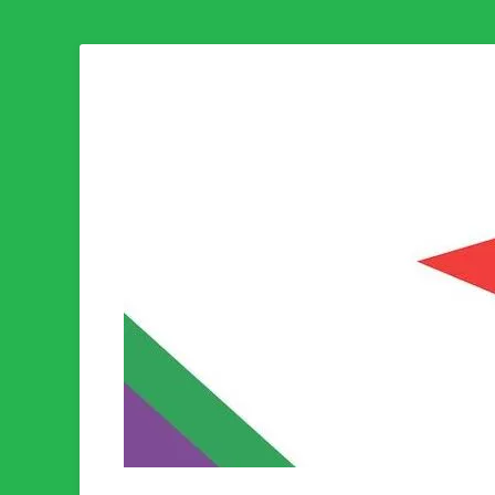
Som medlem i Socialistisk Politik är du medlem i den värld
Socialistisk Politi