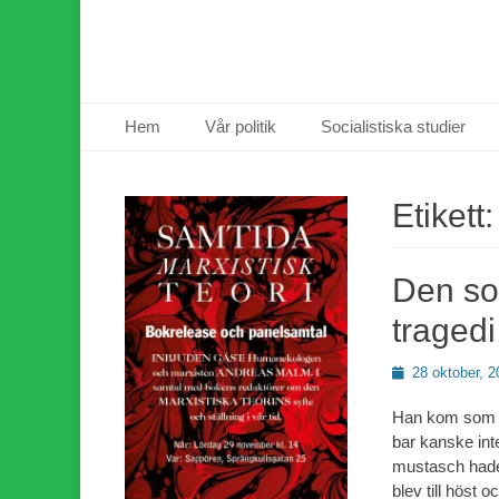
Primär meny
Hoppa
Hem
Vår politik
Socialistiska studier
till
innehåll
Etikett
Den so
tragedi
Publicerad
28 oktober, 2
den
Han kom som ett
bar kanske int
mustasch hade
blev till höst 