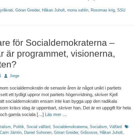
tter
yråkrati
,
Göran Greider
,
Håkan Juholt
,
mona sahlin
,
Rosornas krig
,
SSU
are för Socialdemokraterna –
r är programmet, visionerna,
ten?
Författare
1
Jorge
nom socialdemokratin de senaste åren är något unikt i partiets
 sett ett tydligt uppror mot partiets högervridning, skriver Kjell
tt socialdemokratin ensam inte kan bygga upp den radikala
som krävs idag är uppenbart, skriver han. Det är en uppgift för hela
 och gamla sociala […]
Läs mer …
Etiket
talism
,
Politik
,
Social välfärd
,
Socialdemokraterna
,
Socialism
,
Välfärd
Carin Jämtin
,
Daniel Suhonen
,
Göran Greider
,
Gråsosse
,
Håkan Juholt
,