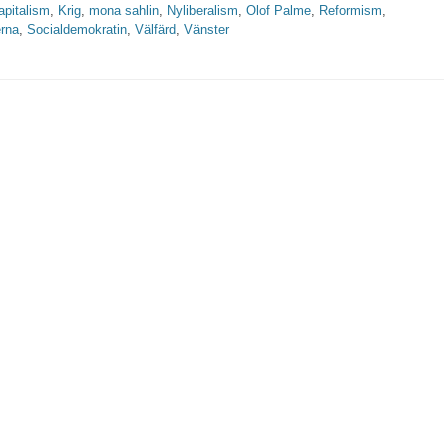
apitalism
,
Krig
,
mona sahlin
,
Nyliberalism
,
Olof Palme
,
Reformism
,
rna
,
Socialdemokratin
,
Välfärd
,
Vänster