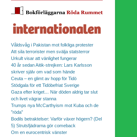
Våldsvåg i Pakistan mot folkliga protester
Att sila terrorister men svälja statsterror
Urkult visar att vänlighet fungerar
40 år sedan Aitik-strejken: Lars Karlsson
skriver själv om vad som hände
Ceuta – en glimt av hopp för Tidö
Stödgala för ett Tidöbefriat Sverige
Gaza efter kriget… När döden aldrig tar slut
och livet vägrar stanna
Trumps nya McCarthyism mot Kuba och de
”röda”
Bodils betraktelser: Varför växer högern? (Del
5) Strutsfjädrarna gör comeback
Om en eurocentrisk vänster