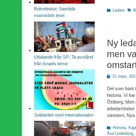
Bokrelease: Samtida
Kategorier
Etike
Ledare
B
marxistisk teori
Ny led
men va
Uttalande från SP: Ta avstånd
omstar
från Israels terror
Publicerad
21 mars, 201
den
Det som hänt i
historia. Vi har
Östberg. Men a
arbetarrörelse 
Solidaritet med Internationalen
vänstern. Nya
Kategorier
Historia
,
Kapi
Åsa Linderborg
,