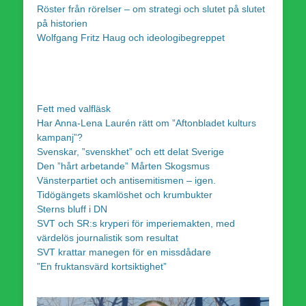
Röster från rörelser – om strategi och slutet på slutet
på historien
Wolfgang Fritz Haug och ideologibegreppet
Fett med valfläsk
Har Anna-Lena Laurén rätt om ”Aftonbladet kulturs
kampanj”?
Svenskar, ”svenskhet” och ett delat Sverige
Den ”hårt arbetande” Mårten Skogsmus
Vänsterpartiet och antisemitismen – igen.
Tidögängets skamlöshet och krumbukter
Sterns bluff i DN
SVT och SR:s kryperi för imperiemakten, med
värdelös journalistik som resultat
SVT krattar manegen för en missdådare
”En fruktansvärd kortsiktighet”