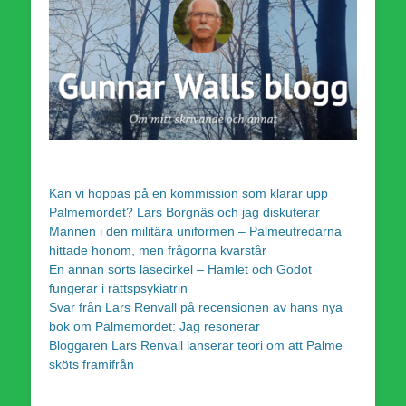
Kan vi hoppas på en kommission som klarar upp
Palmemordet? Lars Borgnäs och jag diskuterar
Mannen i den militära uniformen – Palmeutredarna
hittade honom, men frågorna kvarstår
En annan sorts läsecirkel – Hamlet och Godot
fungerar i rättspsykiatrin
Svar från Lars Renvall på recensionen av hans nya
bok om Palmemordet: Jag resonerar
Bloggaren Lars Renvall lanserar teori om att Palme
sköts framifrån