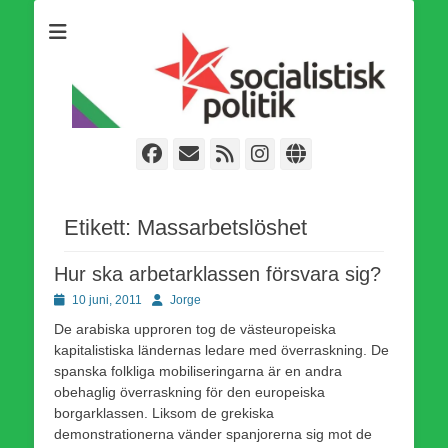
Som medlem i Socialistisk Politik är du medlem i den
Socialistisk Politik
världsomfattande socialistiska Fjärde Internationalen och en viktig
tillgång i kampen för en socialistisk framtid!
Facebook
E-
Webbflöde
Instagram
Webbplats
post
Etikett:
Massarbetslöshet
Hur ska arbetarklassen försvara sig?
Publicerad
Författare
10 juni, 2011
Jorge
den
De arabiska upproren tog de västeuropeiska
kapitalistiska ländernas ledare med överraskning. De
spanska folkliga mobiliseringarna är en andra
obehaglig överraskning för den europeiska
borgarklassen. Liksom de grekiska
demonstrationerna vänder spanjorerna sig mot de