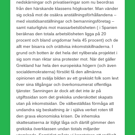
nedskärningar och privatiseringar som nu beordras
från den härskande klassens högkvarter. Man vänder
sig också mot de osäkra anställningsförhållandena –
med visstidsanställningar och bemanningsföretag –
samt naturligtvis mot massarbetslösheten ( i Spanien
beräknas den totala arbetslösheten ligga på 20
procent och bland ungdomar hela 45 procent) och de
allt mer bisarra och orättvisa inkomstskillnaderna. I
grund och botten är det hela det nyliberala projektet i
sig som man riktar sina protester mot. När det gäller
Grekland har hela den europeiska högern (och även
socialdemokraterna) försökt få den allmänna
opinionen att svälja bilden av ett grekiskt folk som levt
över sina tillgångar och överkonsumerat offentliga
tjänster. Sanningen är dock att det inte är på
utgiftssidan som det grekiska underskottet skapats
utan på inkomstsidan. De välbeställdas förmåga att
undandra sig beskattning är i själva verket roten till
den grava ekonomiska krisen. De inhemska
skattesatserna är löjligt låga och därtill gömmer den
grekiska överklassen undan tiotals miljarder
utomlands. Samtidigt måste vi konstatera att radikalt