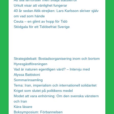
Att sila terrorister men svälja statsterror
Urkult visar att vänlighet fungerar
40 år sedan Aitik-strejken: Lars Karlsson skriver själv
om vad som hände
Ceuta – en glimt av hopp för Tidö
Stödgala för ett Tidöbefriat Sverige
Strategidebatt: Bostadsorganisering inom och bortom
Hyresgästföreningen
Vad är naturen egentligen värd? – Intervju med
Alyssa Battistoni
Sommarinsamling
Tema: Iran, imperialism och internationell solidaritet
Kriget som slutet på politikens medel
Modet att vara enhörning: Om den svenska vänstern
och Iran
Kära läsare
Boksymposium: Förbannelsen