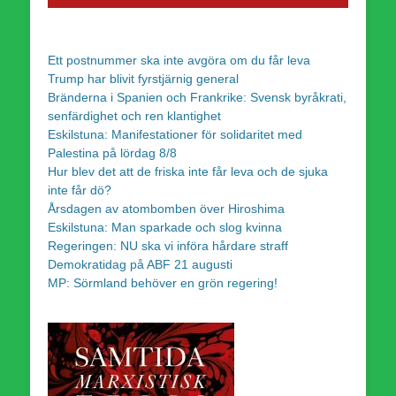
Ett postnummer ska inte avgöra om du får leva
Trump har blivit fyrstjärnig general
Bränderna i Spanien och Frankrike: Svensk byråkrati,
senfärdighet och ren klantighet
Eskilstuna: Manifestationer för solidaritet med
Palestina på lördag 8/8
Hur blev det att de friska inte får leva och de sjuka
inte får dö?
Årsdagen av atombomben över Hiroshima
Eskilstuna: Man sparkade och slog kvinna
Regeringen: NU ska vi införa hårdare straff
Demokratidag på ABF 21 augusti
MP: Sörmland behöver en grön regering!